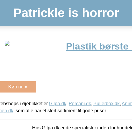
Patrickle is horror
Plastik børste
Køb nu »
bshops i øjeblikket er
Gilpa.dk
,
Porcani.dk
,
Bullerbox.dk
,
Anim
nen.dk
, som alle har et stort sortiment til gode priser.
Hos Gilpa.dk er de specialister inden for hunde