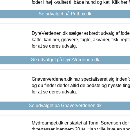
foder i høj kvalitet til både hund og kat. Klik her
Se udvalget på PetLux.dk
DyreVerdenen.dk sælger et bredt udvalg af foder 
katte, kaniner, gnavere, fugle, akvarier, fisk, repti
for at se deres udvalg.
Se udvalget på DyreVerdenen.dk
Gnaververdenen.dk har specialiseret sig indenf
og du finder derfor altid de bedste og nyeste tin
for at se deres udvalg.
Se udvalget på Gnaververdenen.dk
Mydreampet.dk er startet af Tonni Sørensen der
dyrepasser igennem 20 år. Han ville lave en sh