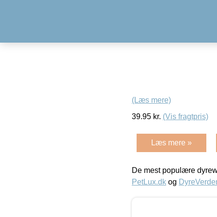
(Læs mere)
39.95
kr.
(Vis fragtpris)
Læs mere »
De mest populære dyrewe
PetLux.dk
og
DyreVerde