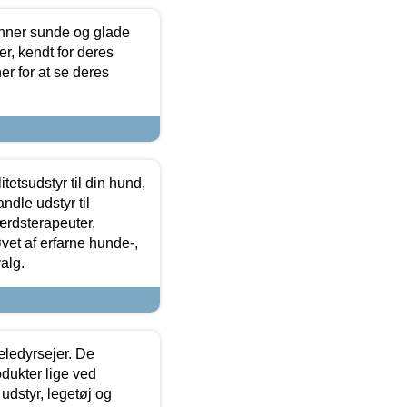
enner sunde og glade
r, kendt for deres
r for at se deres
tetsudstyr til din hund,
ndle udstyr til
ærdsterapeuter,
øvet af erfarne hunde-,
alg.
æledyrsejer. De
odukter lige ved
udstyr, legetøj og