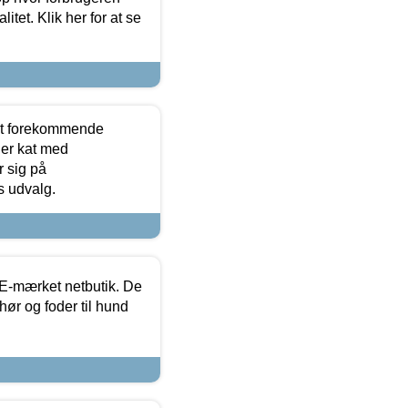
itet. Klik her for at se
est forekommende
ler kat med
r sig på
s udvalg.
E-mærket netbutik. De
hør og foder til hund