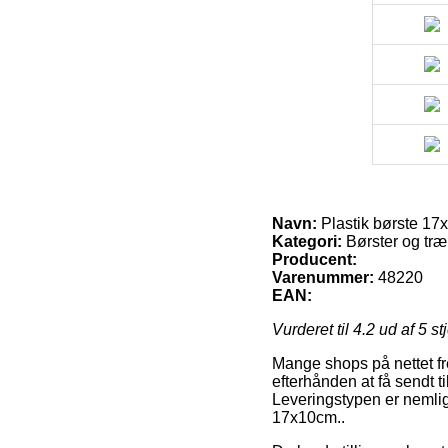
Navn:
Plastik børste 17
Kategori:
Børster og træ
Producent:
Varenummer:
48220
EAN:
Vurderet til
4.2
ud af 5 st
Mange shops på nettet fre
efterhånden at få sendt t
Leveringstypen er nemlig 
17x10cm..