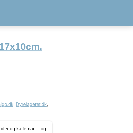
 17x10cm.
igo.dk
,
Dyrelageret.dk
,
foder og kattemad – og