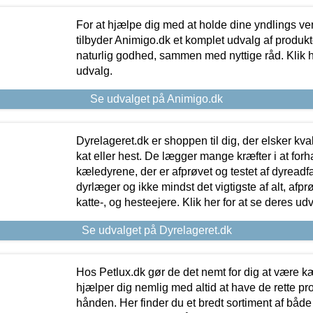
For at hjælpe dig med at holde dine yndlings v
tilbyder Animigo.dk et komplet udvalg af produkte
naturlig godhed, sammen med nyttige råd. Klik he
udvalg.
Se udvalget på Animigo.dk
Dyrelageret.dk er shoppen til dig, der elsker kvali
kat eller hest. De lægger mange kræfter i at forha
kæledyrene, der er afprøvet og testet af dyreadf
dyrlæger og ikke mindst det vigtigste af alt, afpr
katte-, og hesteejere. Klik her for at se deres udv
Se udvalget på Dyrelageret.dk
Hos Petlux.dk gør de det nemt for dig at være k
hjælper dig nemlig med altid at have de rette pr
hånden. Her finder du et bredt sortiment af både 