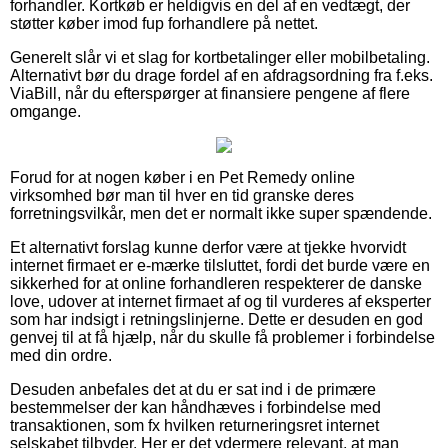
forhandler. Kortkøb er heldigvis en del af en vedtægt, der
støtter køber imod fup forhandlere på nettet.
Generelt slår vi et slag for kortbetalinger eller mobilbetaling.
Alternativt bør du drage fordel af en afdragsordning fra f.eks.
ViaBill, når du efterspørger at finansiere pengene af flere
omgange.
Forud for at nogen køber i en Pet Remedy online
virksomhed bør man til hver en tid granske deres
forretningsvilkår, men det er normalt ikke super spændende.
Et alternativt forslag kunne derfor være at tjekke hvorvidt
internet firmaet er e-mærke tilsluttet, fordi det burde være en
sikkerhed for at online forhandleren respekterer de danske
love, udover at internet firmaet af og til vurderes af eksperter
som har indsigt i retningslinjerne. Dette er desuden en god
genvej til at få hjælp, når du skulle få problemer i forbindelse
med din ordre.
Desuden anbefales det at du er sat ind i de primære
bestemmelser der kan håndhæves i forbindelse med
transaktionen, som fx hvilken returneringsret internet
selskabet tilbyder. Her er det ydermere relevant, at man