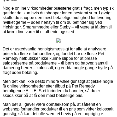
Nogle online virksomheder præsterer gratis fragt, men typisk
gælder det kun hvis du shopper for en bestemt sum. I øvrigt
skulle du snuppe den mest betalelige mulighed for levering,
hvilket gerne – uden hensyn til om du befinder sig ved
Helsingør, Smørumnedre eller Sæby – vil være at få dem til
at køre dine varer til et afhentningssted.
Det er usædvanlig hensigtsmæssigt for alle at analysere
priser fra flere e-forhandlere, og for det har de fleste Pet
Remedy netbutikker ikke kunne slippe for at presse
salgspriserne på produkterne – til børn og babyer, samt til
damer og herrer – kolossalt, og endda nogle gange byde på
fragt uden betaling.
Men det kan ikke desto mindre være gunstigt at tjekke nogle
få online virksomheder efter tilbud på Pet Remedy
beroligende Alt i Et Sæt forinden du handler, så du er
skudsikker på at få den mest betalelige pris.
Man bør alligevel være opmærksom på, at såfremt en
webshop forhandler produkter til en pris som virker kolossalt
gunstig, så kan det ofte være et bevis på en uoprigtig e-