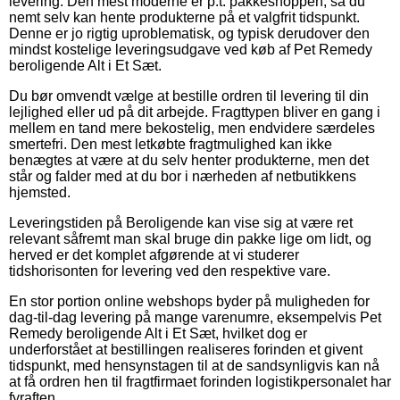
levering. Den mest moderne er p.t. pakkeshoppen, så du
nemt selv kan hente produkterne på et valgfrit tidspunkt.
Denne er jo rigtig uproblematisk, og typisk derudover den
mindst kostelige leveringsudgave ved køb af Pet Remedy
beroligende Alt i Et Sæt.
Du bør omvendt vælge at bestille ordren til levering til din
lejlighed eller ud på dit arbejde. Fragttypen bliver en gang i
mellem en tand mere bekostelig, men endvidere særdeles
smertefri. Den mest letkøbte fragtmulighed kan ikke
benægtes at være at du selv henter produkterne, men det
står og falder med at du bor i nærheden af netbutikkens
hjemsted.
Leveringstiden på Beroligende kan vise sig at være ret
relevant såfremt man skal bruge din pakke lige om lidt, og
herved er det komplet afgørende at vi studerer
tidshorisonten for levering ved den respektive vare.
En stor portion online webshops byder på muligheden for
dag-til-dag levering på mange varenumre, eksempelvis Pet
Remedy beroligende Alt i Et Sæt, hvilket dog er
underforstået at bestillingen realiseres forinden et givent
tidspunkt, med hensynstagen til at de sandsynligvis kan nå
at få ordren hen til fragtfirmaet forinden logistikpersonalet har
fyraften.