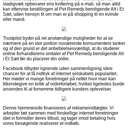
stadigvæk opbevarer ens kvittering på e-mail, så man altid
kan eftervise bestillingen af Pet Remedy beroligende Alt i Et
Sæt, uden hensyn til om man er på shopping til en kvinde
eller mand.
Trustpilot byder på ret anstændige muligheder for at se
nærmere på en stor portion nuværende konsumenters tanker
og af den grund er det anbefalelsesværdigt, at du studerer
online forhandlerens omtaler af Pet Remedy beroligende Alt
i Et Sæt før du placerer din ordre.
Facebook tilbyder lignende uden sammenligning sikre
chancer for at få indtryk af internet selskabets popularitet.
Her møder vi mange forretninger på nettet hvor man kan
tilkendegive en kritik af ordreforløbet, hvilket ligeledes burde
anvendes til at fornemme tidligere kunders oplevelser.
Denne hjemmeside finansieres af reklameindtægter. Vi
arbejder tæt sammen med forskellige internet forretninger
idet vi formidler deres tilbud, og tager imod betaling hvis
vores besøgende realiserer et indkøb.