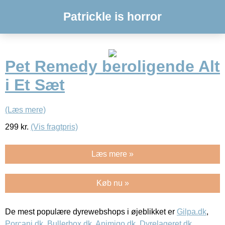
Patrickle is horror
Pet Remedy beroligende Alt
i Et Sæt
(Læs mere)
299
kr.
(Vis fragtpris)
Læs mere »
Køb nu »
De mest populære dyrewebshops i øjeblikket er
Gilpa.dk
,
Porcani.dk
,
Bullerbox.dk
,
Animigo.dk
,
Dyrelageret.dk
,