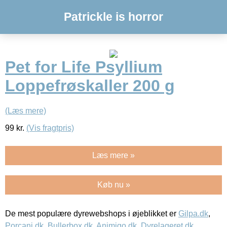
Patrickle is horror
Pet for Life Psyllium
Loppefrøskaller 200 g
(Læs mere)
99
kr.
(Vis fragtpris)
Læs mere »
Køb nu »
De mest populære dyrewebshops i øjeblikket er
Gilpa.dk
,
Porcani.dk
,
Bullerbox.dk
,
Animigo.dk
,
Dyrelageret.dk
,