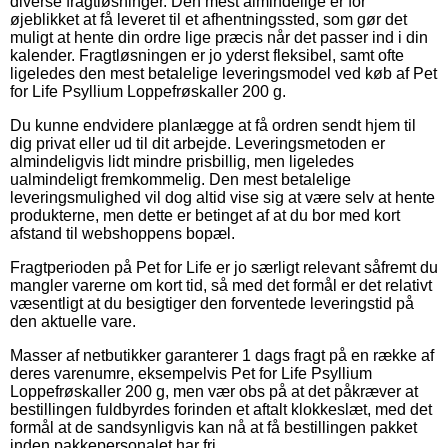
diverse fragtløsninger. Den mest almindelige er for
øjeblikket at få leveret til et afhentningssted, som gør det
muligt at hente din ordre lige præcis når det passer ind i din
kalender. Fragtløsningen er jo yderst fleksibel, samt ofte
ligeledes den mest betalelige leveringsmodel ved køb af Pet
for Life Psyllium Loppefrøskaller 200 g.
Du kunne endvidere planlægge at få ordren sendt hjem til
dig privat eller ud til dit arbejde. Leveringsmetoden er
almindeligvis lidt mindre prisbillig, men ligeledes
ualmindeligt fremkommelig. Den mest betalelige
leveringsmulighed vil dog altid vise sig at være selv at hente
produkterne, men dette er betinget af at du bor med kort
afstand til webshoppens bopæl.
Fragtperioden på Pet for Life er jo særligt relevant såfremt du
mangler varerne om kort tid, så med det formål er det relativt
væsentligt at du besigtiger den forventede leveringstid på
den aktuelle vare.
Masser af netbutikker garanterer 1 dags fragt på en række af
deres varenumre, eksempelvis Pet for Life Psyllium
Loppefrøskaller 200 g, men vær obs på at det påkræver at
bestillingen fuldbyrdes forinden et aftalt klokkeslæt, med det
formål at de sandsynligvis kan nå at få bestillingen pakket
inden pakkepersonalet har fri.