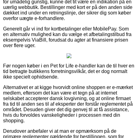
for umådelig gunstig, kunne det tit være en indikation på en
uærlig webbutik. Bestillinger med kort er på den anden side
dækket ind under en retningslinje, der sikrer dig som køber
overfor uægte e-forhandlere.
Generelt går vi ind for kortbetalinger eller MobilePay. Som
en alternativ mulighed kan du vælge et afbetalingstilbud fra
eksempelvis ViaBill, forudsat du agter at finansiere prisen
over flere uger.
Før nogen køber i en Pet for Life e-handler kan de til hver en
tid betragte butikkens forretningsvilkår, det er dog normalt
ikke specielt ophidsende.
Alternativet er at kigge hvorvidt online shoppen er e-mærket
medlem, eftersom det kan være et tegn på at internet
selskabet accepterer dansk lovgivning, og at online firmaet
fra tid til anden ses til af eksperter der forstår reglementet på
området. Desuden giver det dig genvej til at få assistance,
hvis du forvoldes vanskeligheder i processen med din
shopping.
Derudover anbefaler vi at man er opmærksom på de
primære reglementer gældende for bestillingen, som for