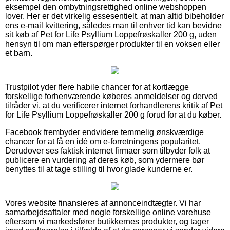
eksempel den ombytningsrettighed online webshoppen
lover. Her er det virkelig essesentielt, at man altid bibeholder
ens e-mail kvittering, således man til enhver tid kan bevidne
sit køb af Pet for Life Psyllium Loppefrøskaller 200 g, uden
hensyn til om man efterspørger produkter til en voksen eller
et barn.
Trustpilot yder flere habile chancer for at kortlægge
forskellige forhenværende køberes anmeldelser og derved
tilråder vi, at du verificerer internet forhandlerens kritik af Pet
for Life Psyllium Loppefrøskaller 200 g forud for at du køber.
Facebook frembyder endvidere temmelig ønskværdige
chancer for at få en idé om e-forretningens popularitet.
Derudover ses faktisk internet firmaer som tilbyder folk at
publicere en vurdering af deres køb, som ydermere bør
benyttes til at tage stilling til hvor glade kunderne er.
Vores website finansieres af annonceindtægter. Vi har
samarbejdsaftaler med nogle forskellige online varehuse
eftersom vi markedsfører butikkernes produkter, og tager