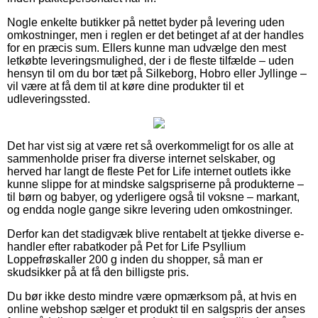
Nogle enkelte butikker på nettet byder på levering uden
omkostninger, men i reglen er det betinget af at der handles
for en præcis sum. Ellers kunne man udvælge den mest
letkøbte leveringsmulighed, der i de fleste tilfælde – uden
hensyn til om du bor tæt på Silkeborg, Hobro eller Jyllinge –
vil være at få dem til at køre dine produkter til et
udleveringssted.
Det har vist sig at være ret så overkommeligt for os alle at
sammenholde priser fra diverse internet selskaber, og
herved har langt de fleste Pet for Life internet outlets ikke
kunne slippe for at mindske salgspriserne på produkterne –
til børn og babyer, og yderligere også til voksne – markant,
og endda nogle gange sikre levering uden omkostninger.
Derfor kan det stadigvæk blive rentabelt at tjekke diverse e-
handler efter rabatkoder på Pet for Life Psyllium
Loppefrøskaller 200 g inden du shopper, så man er
skudsikker på at få den billigste pris.
Du bør ikke desto mindre være opmærksom på, at hvis en
online webshop sælger et produkt til en salgspris der anses