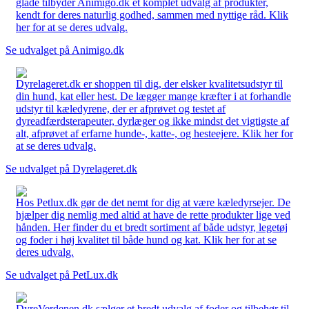
glade tilbyder Animigo.dk et komplet udvalg af produkter,
kendt for deres naturlig godhed, sammen med nyttige råd. Klik
her for at se deres udvalg.
Se udvalget på Animigo.dk
Dyrelageret.dk er shoppen til dig, der elsker kvalitetsudstyr til
din hund, kat eller hest. De lægger mange kræfter i at forhandle
udstyr til kæledyrene, der er afprøvet og testet af
dyreadfærdsterapeuter, dyrlæger og ikke mindst det vigtigste af
alt, afprøvet af erfarne hunde-, katte-, og hesteejere. Klik her for
at se deres udvalg.
Se udvalget på Dyrelageret.dk
Hos Petlux.dk gør de det nemt for dig at være kæledyrsejer. De
hjælper dig nemlig med altid at have de rette produkter lige ved
hånden. Her finder du et bredt sortiment af både udstyr, legetøj
og foder i høj kvalitet til både hund og kat. Klik her for at se
deres udvalg.
Se udvalget på PetLux.dk
DyreVerdenen.dk sælger et bredt udvalg af foder og tilbehør til