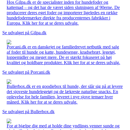
Hos Gilpa.dk er de specialister inden for hundefoder og
kattemad – og det har de været siden slutningen af 90erne. De
producerer deres eget foder og importerer ligeledes en række
hundefodermærker direkte fra producenternes fabrikker i
Europa. Klik her for at se deres udvalg.
Se udvalget på Gilpa.dk
Porcani.dk er en danskejet og familiedrevet netbutik med salg
af foder til hunde og katte, hundesenge, kradsebræt, legetøj,
loppemidler og meget mere. De er stærkt fokuseret på høj
kvalitet og holdbare produkter. Klik her for at se deres udvalg.
Se udvalget på Porcani.dk
Bullerbox.dk er en goodiebox til hunde, der slår sig på at levere
det sjoveste hundelegetøj og de lækreste naturlige snacks. En
oplevelse for hele familien, leveret i nye sjove temaer hver
måned. Klik her for at se deres udvalg.
Se udvalget på Bullerbox.dk
For at hjælpe dig med at holde dine yndlings venner sunde og