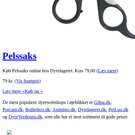
Pelssaks
Køb Pelssaks online hos Dyrelageret. Kun 79,00
(Læs mere)
79
kr.
(Vis fragtpris)
Læs mere »
Køb nu »
De mest populære dyrewebshops i øjeblikket er
Gilpa.dk
,
Porcani.dk
,
Bullerbox.dk
,
Animigo.dk
,
Dyrelageret.dk
,
PetLux.dk
og
DyreVerdenen.dk
, som alle har et stort sortiment til gode priser.