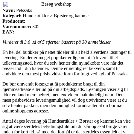
Besøg webshop
Navn:
Pelssaks
Kategori:
Hundeartikler > Børster og kamme
Producent:
Varenummer:
305
EAN:
Vurderet til
3.6
ud af 5 stjerner baseret på
30
anmeldelser
En hel del butikker på nettet tildeler til alt held alverdens løsninger til
levering. En der er meget populær er lige nu at få leveret til et
udleveringssted, hvor du selv henter din nyindkøbte vare når det
passer ind i din kalender. Denne er nemlig ret bekvem, samt tit
endvidere den mest prisbevidste form for fragt ved køb af Pelssaks.
Du bør omvendt forsøge at få produkterne bragt til din
hjemmeadresse eller ud på din arbejdsplads. Løsningen viser sig til
tider en tand mere pebret, men endvidere ualmindeligt nem. Den
mest prisbevidste leveringsmulighed vil dog utvivlsomt være at du
selv henter pakken, men den mulighed forudsætter at du bor nær
online shoppens adresse.
Antal dages levering på Hundeartikler > Børster og kamme kan vise
sig at være særdeles betydningsfuld om du står og skal bruge varen
inden for kort tid, så med det formål er det særdeles essentielt at vi