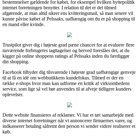
bestemmelser gældende for købet, for eksempel hvilken byttepolitik
internet forretningen benytter. I relation til det er det tilmed
afgørende, at man altid sikrer ens kvitteringsmail, så man senere vil
kunne påvise købet af Pelssaks, uafhængig om du er på shopping til
en mand eller kvinde.
Trustpilot giver dig i højeste grad pæne chancer for at evaluere flere
nuværende forbrugeres iagttagelser og herved foreslåes det, at du
kigger på online shoppens ratings af Pelssaks inden du færdiggør
din shopping.
Facebook tilbyder dig tilsvarende i højeste grad uafhængige genveje
til at få en idé om webbutikkens kundefokus. Tilmed er der en
række e-shops hvor man kan udforme en kritik af virksomhedens
service, som lige så vel bør anvendes til at afveje tidligere kunders
oplevelser.
Dette website finansieres af reklamer. Vi har et tæt samarbejde med
diverse internet forretninger når vi annoncerer firmaernes varer, og
indkasserer betaling såfremt den person vi sender videre realiserer et
køb.