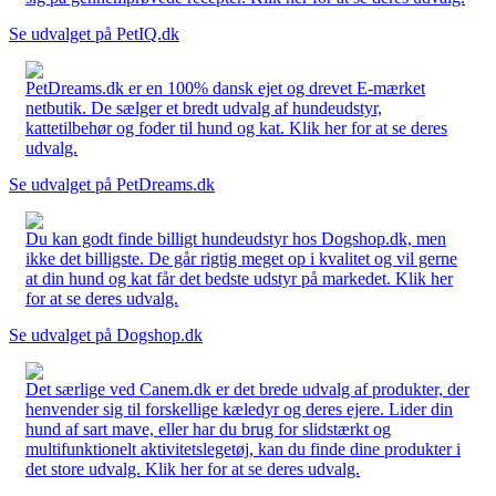
Se udvalget på PetIQ.dk
PetDreams.dk er en 100% dansk ejet og drevet E-mærket
netbutik. De sælger et bredt udvalg af hundeudstyr,
kattetilbehør og foder til hund og kat. Klik her for at se deres
udvalg.
Se udvalget på PetDreams.dk
Du kan godt finde billigt hundeudstyr hos Dogshop.dk, men
ikke det billigste. De går rigtig meget op i kvalitet og vil gerne
at din hund og kat får det bedste udstyr på markedet. Klik her
for at se deres udvalg.
Se udvalget på Dogshop.dk
Det særlige ved Canem.dk er det brede udvalg af produkter, der
henvender sig til forskellige kæledyr og deres ejere. Lider din
hund af sart mave, eller har du brug for slidstærkt og
multifunktionelt aktivitetslegetøj, kan du finde dine produkter i
det store udvalg. Klik her for at se deres udvalg.