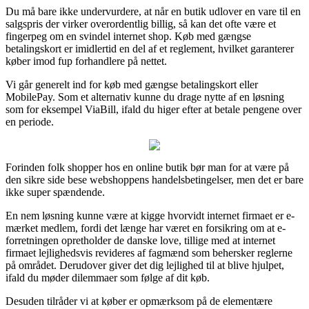
Du må bare ikke undervurdere, at når en butik udlover en vare til en
salgspris der virker overordentlig billig, så kan det ofte være et
fingerpeg om en svindel internet shop. Køb med gængse
betalingskort er imidlertid en del af et reglement, hvilket garanterer
køber imod fup forhandlere på nettet.
Vi går generelt ind for køb med gængse betalingskort eller
MobilePay. Som et alternativ kunne du drage nytte af en løsning
som for eksempel ViaBill, ifald du higer efter at betale pengene over
en periode.
Forinden folk shopper hos en online butik bør man for at være på
den sikre side bese webshoppens handelsbetingelser, men det er bare
ikke super spændende.
En nem løsning kunne være at kigge hvorvidt internet firmaet er e-
mærket medlem, fordi det længe har været en forsikring om at e-
forretningen opretholder de danske love, tillige med at internet
firmaet lejlighedsvis revideres af fagmænd som behersker reglerne
på området. Derudover giver det dig lejlighed til at blive hjulpet,
ifald du møder dilemmaer som følge af dit køb.
Desuden tilråder vi at køber er opmærksom på de elementære