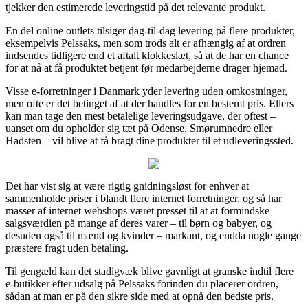
tjekker den estimerede leveringstid på det relevante produkt.
En del online outlets tilsiger dag-til-dag levering på flere produkter,
eksempelvis Pelssaks, men som trods alt er afhængig af at ordren
indsendes tidligere end et aftalt klokkeslæt, så at de har en chance
for at nå at få produktet betjent før medarbejderne drager hjemad.
Visse e-forretninger i Danmark yder levering uden omkostninger,
men ofte er det betinget af at der handles for en bestemt pris. Ellers
kan man tage den mest betalelige leveringsudgave, der oftest –
uanset om du opholder sig tæt på Odense, Smørumnedre eller
Hadsten – vil blive at få bragt dine produkter til et udleveringssted.
Det har vist sig at være rigtig gnidningsløst for enhver at
sammenholde priser i blandt flere internet forretninger, og så har
masser af internet webshops været presset til at at formindske
salgsværdien på mange af deres varer – til børn og babyer, og
desuden også til mænd og kvinder – markant, og endda nogle gange
præstere fragt uden betaling.
Til gengæld kan det stadigvæk blive gavnligt at granske indtil flere
e-butikker efter udsalg på Pelssaks forinden du placerer ordren,
sådan at man er på den sikre side med at opnå den bedste pris.