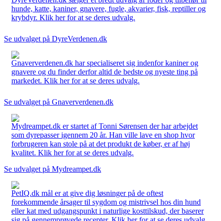
hunde, katte, kaniner, gnavere, fugle, akvarier, fisk, reptiller og
krybdyr. Klik her for at se deres udvalg.
Se udvalget på DyreVerdenen.dk
Gnaververdenen.dk har specialiseret sig indenfor kaniner og
gnavere og du finder derfor altid de bedste og nyeste ting på
markedet. Klik her for at se deres udvalg.
Se udvalget på Gnaververdenen.dk
Mydreampet.dk er startet af Tonni Sørensen der har arbejdet
som dyrepasser igennem 20 år. Han ville lave en shop hvor
forbrugeren kan stole på at det produkt de køber, er af høj
kvalitet. Klik her for at se deres udvalg.
Se udvalget på Mydreampet.dk
PetIQ.dk mål er at give dig løsninger på de oftest
forekommende årsager til sygdom og mistrivsel hos din hund
eller kat med udgangspunkt i naturlige kosttilskud, der baserer
sig på gennemprøvede recepter. Klik her for at se deres udvalg.