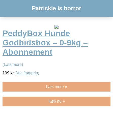
Patrickle is horror
PeddyBox Hunde
Godbidsbox – 0-9kg –
Abonnement
(Læs mere)
199
kr.
(Vis fragtpris)
Læs mere »
Køb nu »