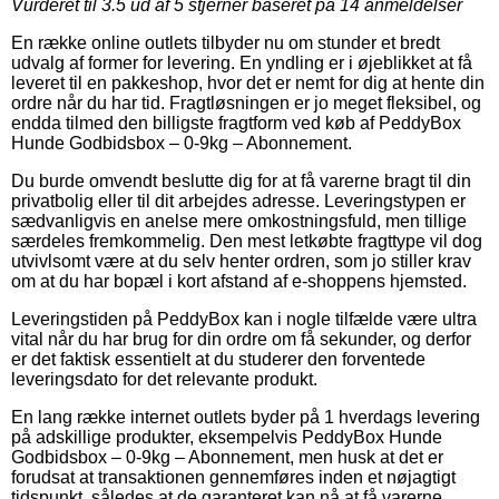
Vurderet til
3.5
ud af 5 stjerner baseret på
14
anmeldelser
En række online outlets tilbyder nu om stunder et bredt
udvalg af former for levering. En yndling er i øjeblikket at få
leveret til en pakkeshop, hvor det er nemt for dig at hente din
ordre når du har tid. Fragtløsningen er jo meget fleksibel, og
endda tilmed den billigste fragtform ved køb af PeddyBox
Hunde Godbidsbox – 0-9kg – Abonnement.
Du burde omvendt beslutte dig for at få varerne bragt til din
privatbolig eller til dit arbejdes adresse. Leveringstypen er
sædvanligvis en anelse mere omkostningsfuld, men tillige
særdeles fremkommelig. Den mest letkøbte fragttype vil dog
utvivlsomt være at du selv henter ordren, som jo stiller krav
om at du har bopæl i kort afstand af e-shoppens hjemsted.
Leveringstiden på PeddyBox kan i nogle tilfælde være ultra
vital når du har brug for din ordre om få sekunder, og derfor
er det faktisk essentielt at du studerer den forventede
leveringsdato for det relevante produkt.
En lang række internet outlets byder på 1 hverdags levering
på adskillige produkter, eksempelvis PeddyBox Hunde
Godbidsbox – 0-9kg – Abonnement, men husk at det er
forudsat at transaktionen gennemføres inden et nøjagtigt
tidspunkt, således at de garanteret kan nå at få varerne