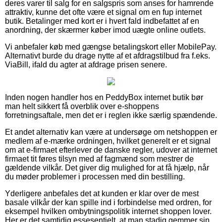
deres varer til salg for en salgspris som anses for hamrende
attraktiv, kunne det ofte være et signal om en fup internet
butik. Betalinger med kort er i hvert fald indbefattet af en
anordning, der skærmer køber imod uægte online outlets.
Vi anbefaler køb med gængse betalingskort eller MobilePay.
Alternativt burde du drage nytte af et afdragstilbud fra f.eks.
ViaBill, ifald du agter at afdrage prisen senere.
Inden nogen handler hos en PeddyBox internet butik bør
man helt sikkert få overblik over e-shoppens
forretningsaftale, men det er i reglen ikke særlig spændende.
Et andet alternativ kan være at undersøge om netshoppen er
medlem af e-mærke ordningen, hvilket generelt er et signal
om at e-firmaet efterlever de danske regler, udover at internet
firmaet tit føres tilsyn med af fagmænd som mestrer de
gældende vilkår. Det giver dig mulighed for at få hjælp, når
du møder problemer i processen med din bestilling.
Yderligere anbefales det at kunden er klar over de mest
basale vilkår der kan spille ind i forbindelse med ordren, for
eksempel hvilken ombytningspolitik internet shoppen lover.
Her er det samtidig essesentielt, at man stadig gemmer sin