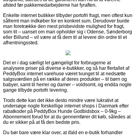
afsted før pakkemedarbejderne har fyraften.
Enkelte internet butikker tilbyder portofri fragt, men oftest kun
såfremt man indkøber for en konkret sum. Derudover burde
man foretrække den mest prisbevidste mulighed for fragt,
som tit – uanset om man opholder sig i Odense, Sønderborg
eller Billund – vil være at få dem til at levere din ordre til et
afhentningssted.
Det er i dag særligt let gængeligt for forbrugerne at
analysere priser på diverse e-butikker, og så har flertallet af
PeddyBox internet varehuse været tvunget til at nedsætte
salgsværdien på en række af deres produkter – til børn og
babyer, samt til herrer og damer – voldsomt, og endda nogle
gange tilbyde portofri levering.
Trods dette kan det ikke desto mindre være lukrativt at
undersøge nogle forskellige internet shops i Danmark efter
rabatkoder på PeddyBox Hunde Godbidsbox – 0-9kg –
Abonnement forud for at du gennemfører dit køb, således at
du er sikker på at få den bedste pris.
Du bør bare være klar over, at ifald en e-butik forhandler