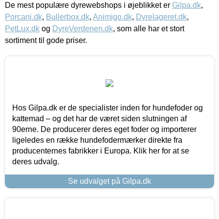
De mest populære dyrewebshops i øjeblikket er
Gilpa.dk
,
Porcani.dk
,
Bullerbox.dk
,
Animigo.dk
,
Dyrelageret.dk
,
PetLux.dk
og
DyreVerdenen.dk
, som alle har et stort
sortiment til gode priser.
Hos Gilpa.dk er de specialister inden for hundefoder og
kattemad – og det har de været siden slutningen af
90erne. De producerer deres eget foder og importerer
ligeledes en række hundefodermærker direkte fra
producenternes fabrikker i Europa. Klik her for at se
deres udvalg.
Se udvalget på Gilpa.dk