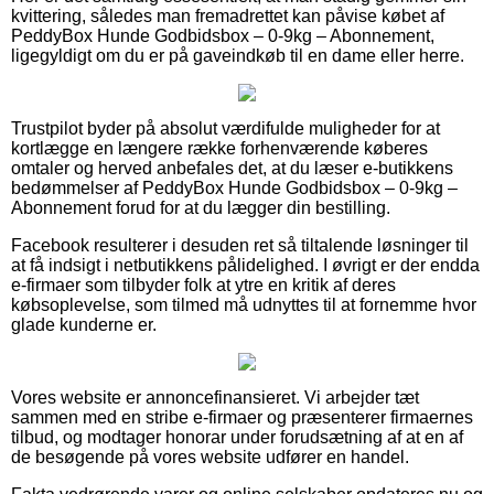
kvittering, således man fremadrettet kan påvise købet af
PeddyBox Hunde Godbidsbox – 0-9kg – Abonnement,
ligegyldigt om du er på gaveindkøb til en dame eller herre.
Trustpilot byder på absolut værdifulde muligheder for at
kortlægge en længere række forhenværende køberes
omtaler og herved anbefales det, at du læser e-butikkens
bedømmelser af PeddyBox Hunde Godbidsbox – 0-9kg –
Abonnement forud for at du lægger din bestilling.
Facebook resulterer i desuden ret så tiltalende løsninger til
at få indsigt i netbutikkens pålidelighed. I øvrigt er der endda
e-firmaer som tilbyder folk at ytre en kritik af deres
købsoplevelse, som tilmed må udnyttes til at fornemme hvor
glade kunderne er.
Vores website er annoncefinansieret. Vi arbejder tæt
sammen med en stribe e-firmaer og præsenterer firmaernes
tilbud, og modtager honorar under forudsætning af at en af
de besøgende på vores website udfører en handel.