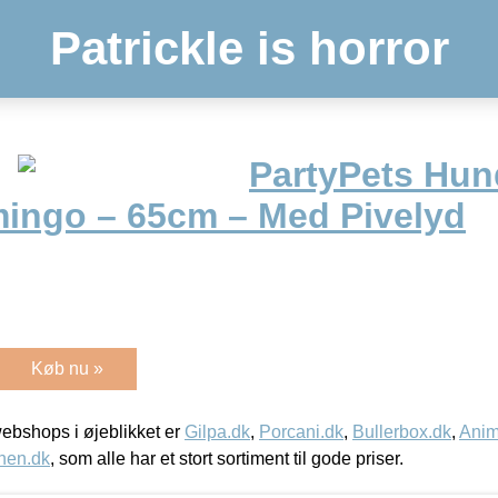
Patrickle is horror
PartyPets Hun
mingo – 65cm – Med Pivelyd
Køb nu »
bshops i øjeblikket er
Gilpa.dk
,
Porcani.dk
,
Bullerbox.dk
,
Anim
nen.dk
, som alle har et stort sortiment til gode priser.