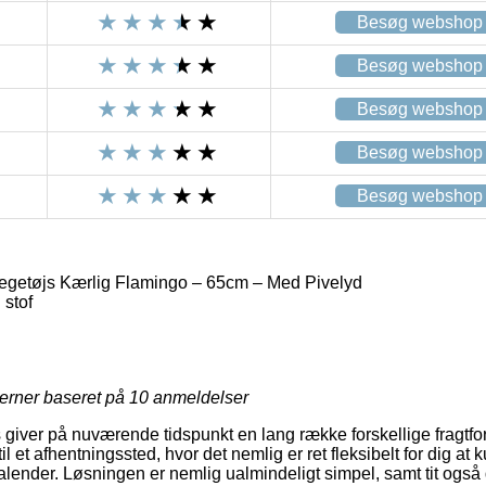
Besøg webshop
Besøg webshop
Besøg webshop
Besøg webshop
Besøg webshop
egetøjs Kærlig Flamingo – 65cm – Med Pivelyd
stof
jerner baseret på
10
anmeldelser
ts giver på nuværende tidspunkt en lang række forskellige fragt
 til et afhentningssted, hvor det nemlig er ret fleksibelt for dig at
kalender. Løsningen er nemlig ualmindeligt simpel, samt tit også