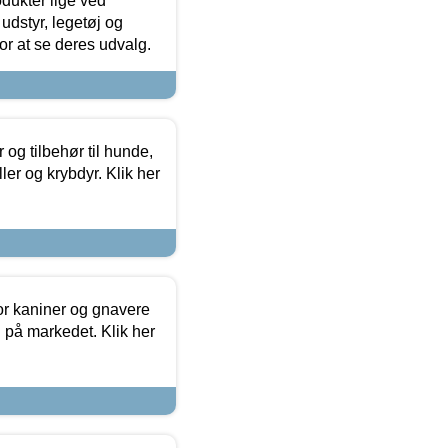
odukter lige ved
udstyr, legetøj og
 for at se deres udvalg.
og tilbehør til hunde,
ller og krybdyr. Klik her
or kaniner og gnavere
g på markedet. Klik her