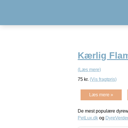
Kærlig Fla
(Læs mere)
75
kr.
(Vis fragtpris)
Læs mere »
De mest populære dyrewe
PetLux.dk
og
DyreVerde