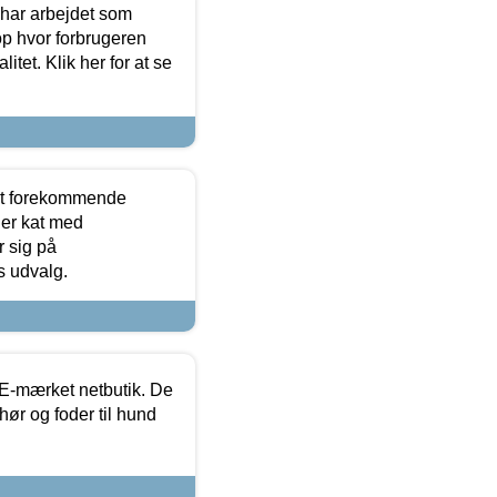
 har arbejdet som
op hvor forbrugeren
itet. Klik her for at se
est forekommende
ler kat med
r sig på
s udvalg.
E-mærket netbutik. De
hør og foder til hund