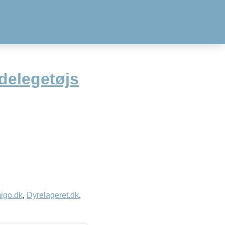
delegetøjs
igo.dk
,
Dyrelageret.dk
,