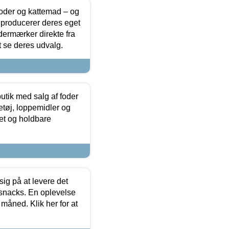
foder og kattemad – og
 producerer deres eget
dermærker direkte fra
t se deres udvalg.
utik med salg af foder
etøj, loppemidler og
tet og holdbare
sig på at levere det
 snacks. En oplevelse
 måned. Klik her for at