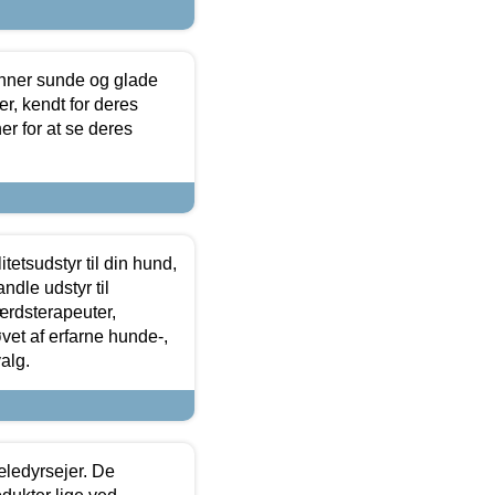
enner sunde og glade
r, kendt for deres
r for at se deres
tetsudstyr til din hund,
ndle udstyr til
ærdsterapeuter,
øvet af erfarne hunde-,
alg.
æledyrsejer. De