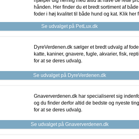
hjælper dig nemlig med altid at have de rette pr
hånden. Her finder du et bredt sortiment af både 
foder i høj kvalitet til både hund og kat. Klik her
Se udvalget på PetLux.dk
DyreVerdenen.dk sælger et bredt udvalg af foder 
katte, kaniner, gnavere, fugle, akvarier, fisk, repti
for at se deres udvalg.
Se udvalget på DyreVerdenen.dk
Gnaververdenen.dk har specialiseret sig indenf
og du finder derfor altid de bedste og nyeste tin
for at se deres udvalg.
Se udvalget på Gnaververdenen.dk