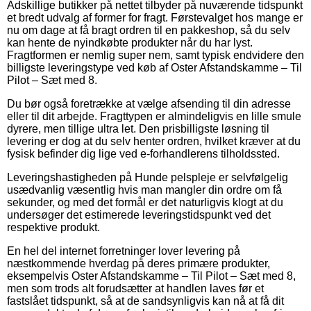
Adskillige butikker på nettet tilbyder på nuværende tidspunkt
et bredt udvalg af former for fragt. Førstevalget hos mange er
nu om dage at få bragt ordren til en pakkeshop, så du selv
kan hente de nyindkøbte produkter når du har lyst.
Fragtformen er nemlig super nem, samt typisk endvidere den
billigste leveringstype ved køb af Oster Afstandskamme – Til
Pilot – Sæt med 8.
Du bør også foretrække at vælge afsending til din adresse
eller til dit arbejde. Fragttypen er almindeligvis en lille smule
dyrere, men tillige ultra let. Den prisbilligste løsning til
levering er dog at du selv henter ordren, hvilket kræver at du
fysisk befinder dig lige ved e-forhandlerens tilholdssted.
Leveringshastigheden på Hunde pelspleje er selvfølgelig
usædvanlig væsentlig hvis man mangler din ordre om få
sekunder, og med det formål er det naturligvis klogt at du
undersøger det estimerede leveringstidspunkt ved det
respektive produkt.
En hel del internet forretninger lover levering på
næstkommende hverdag på deres primære produkter,
eksempelvis Oster Afstandskamme – Til Pilot – Sæt med 8,
men som trods alt forudsætter at handlen laves før et
fastslået tidspunkt, så at de sandsynligvis kan nå at få dit