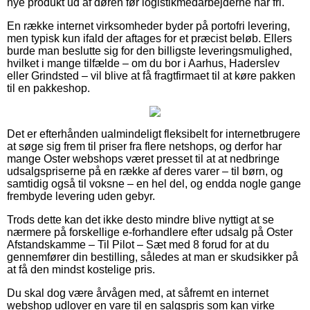
nye produkt ud af døren før logistikmedarbejderne har fri.
En række internet virksomheder byder på portofri levering,
men typisk kun ifald der aftages for et præcist beløb. Ellers
burde man beslutte sig for den billigste leveringsmulighed,
hvilket i mange tilfælde – om du bor i Aarhus, Haderslev
eller Grindsted – vil blive at få fragtfirmaet til at køre pakken
til en pakkeshop.
Det er efterhånden ualmindeligt fleksibelt for internetbrugere
at søge sig frem til priser fra flere netshops, og derfor har
mange Oster webshops været presset til at at nedbringe
udsalgspriserne på en række af deres varer – til børn, og
samtidig også til voksne – en hel del, og endda nogle gange
frembyde levering uden gebyr.
Trods dette kan det ikke desto mindre blive nyttigt at se
nærmere på forskellige e-forhandlere efter udsalg på Oster
Afstandskamme – Til Pilot – Sæt med 8 forud for at du
gennemfører din bestilling, således at man er skudsikker på
at få den mindst kostelige pris.
Du skal dog være årvågen med, at såfremt en internet
webshop udlover en vare til en salgspris som kan virke