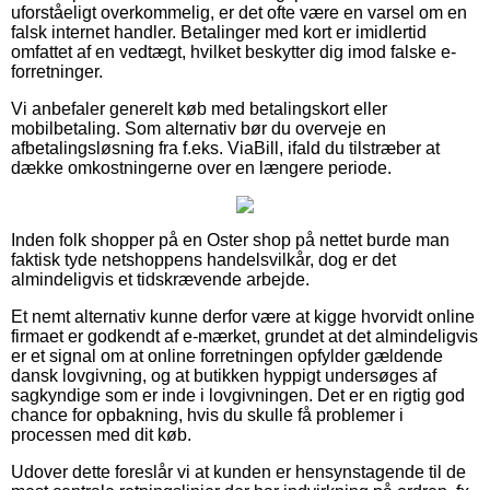
uforståeligt overkommelig, er det ofte være en varsel om en
falsk internet handler. Betalinger med kort er imidlertid
omfattet af en vedtægt, hvilket beskytter dig imod falske e-
forretninger.
Vi anbefaler generelt køb med betalingskort eller
mobilbetaling. Som alternativ bør du overveje en
afbetalingsløsning fra f.eks. ViaBill, ifald du tilstræber at
dække omkostningerne over en længere periode.
Inden folk shopper på en Oster shop på nettet burde man
faktisk tyde netshoppens handelsvilkår, dog er det
almindeligvis et tidskrævende arbejde.
Et nemt alternativ kunne derfor være at kigge hvorvidt online
firmaet er godkendt af e-mærket, grundet at det almindeligvis
er et signal om at online forretningen opfylder gældende
dansk lovgivning, og at butikken hyppigt undersøges af
sagkyndige som er inde i lovgivningen. Det er en rigtig god
chance for opbakning, hvis du skulle få problemer i
processen med dit køb.
Udover dette foreslår vi at kunden er hensynstagende til de