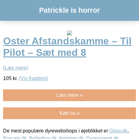
Patrickle is horror
Oster Afstandskamme – Til
Pilot – Sæt med 8
(Læs mere)
105
kr.
(Vis fragtpris)
Læs mere »
Køb nu »
De mest populære dyrewebshops i øjeblikket er
Gilpa.dk
,
Porcani.dk
,
Bullerbox.dk
,
Animigo.dk
,
Dyrelageret.dk
,