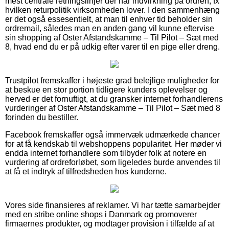
mest centrale retningslinjer der har indvirkning på ordren, fx
hvilken returpolitik virksomheden lover. I den sammenhæng
er det også essesentielt, at man til enhver tid beholder sin
ordremail, således man en anden gang vil kunne eftervise
sin shopping af Oster Afstandskamme – Til Pilot – Sæt med
8, hvad end du er på udkig efter varer til en pige eller dreng.
Trustpilot fremskaffer i højeste grad belejlige muligheder for
at beskue en stor portion tidligere kunders oplevelser og
herved er det fornuftigt, at du gransker internet forhandlerens
vurderinger af Oster Afstandskamme – Til Pilot – Sæt med 8
forinden du bestiller.
Facebook fremskaffer også immervæk udmærkede chancer
for at få kendskab til webshoppens popularitet. Her møder vi
endda internet forhandlere som tilbyder folk at notere en
vurdering af ordreforløbet, som ligeledes burde anvendes til
at få et indtryk af tilfredsheden hos kunderne.
Vores side finansieres af reklamer. Vi har tætte samarbejder
med en stribe online shops i Danmark og promoverer
firmaernes produkter, og modtager provision i tilfælde af at