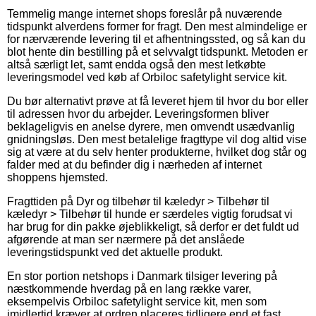
Temmelig mange internet shops foreslår på nuværende
tidspunkt alverdens former for fragt. Den mest almindelige er
for nærværende levering til et afhentningssted, og så kan du
blot hente din bestilling på et selvvalgt tidspunkt. Metoden er
altså særligt let, samt endda også den mest letkøbte
leveringsmodel ved køb af Orbiloc safetylight service kit.
Du bør alternativt prøve at få leveret hjem til hvor du bor eller
til adressen hvor du arbejder. Leveringsformen bliver
beklageligvis en anelse dyrere, men omvendt usædvanlig
gnidningsløs. Den mest betalelige fragttype vil dog altid vise
sig at være at du selv henter produkterne, hvilket dog står og
falder med at du befinder dig i nærheden af internet
shoppens hjemsted.
Fragttiden på Dyr og tilbehør til kæledyr > Tilbehør til
kæledyr > Tilbehør til hunde er særdeles vigtig forudsat vi
har brug for din pakke øjeblikkeligt, så derfor er det fuldt ud
afgørende at man ser nærmere på det anslåede
leveringstidspunkt ved det aktuelle produkt.
En stor portion netshops i Danmark tilsiger levering på
næstkommende hverdag på en lang række varer,
eksempelvis Orbiloc safetylight service kit, men som
imidlertid kræver at ordren placeres tidligere end et fast