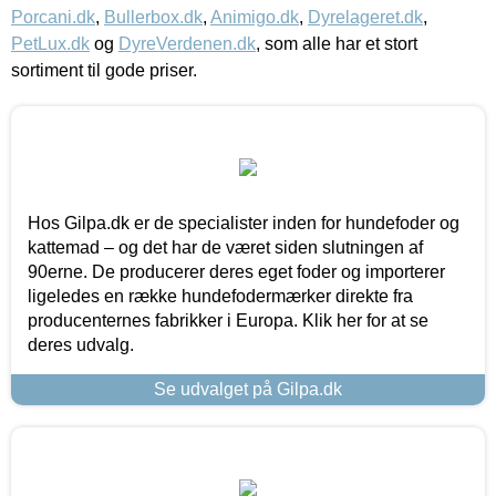
Porcani.dk
,
Bullerbox.dk
,
Animigo.dk
,
Dyrelageret.dk
,
PetLux.dk
og
DyreVerdenen.dk
, som alle har et stort
sortiment til gode priser.
Hos Gilpa.dk er de specialister inden for hundefoder og
kattemad – og det har de været siden slutningen af
90erne. De producerer deres eget foder og importerer
ligeledes en række hundefodermærker direkte fra
producenternes fabrikker i Europa. Klik her for at se
deres udvalg.
Se udvalget på Gilpa.dk