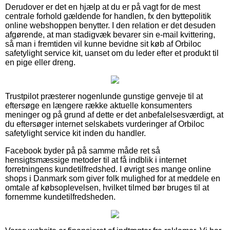
Derudover er det en hjælp at du er på vagt for de mest
centrale forhold gældende for handlen, fx den byttepolitik
online webshoppen benytter. I den relation er det desuden
afgørende, at man stadigvæk bevarer sin e-mail kvittering,
så man i fremtiden vil kunne bevidne sit køb af Orbiloc
safetylight service kit, uanset om du leder efter et produkt til
en pige eller dreng.
Trustpilot præsterer nogenlunde gunstige genveje til at
eftersøge en længere række aktuelle konsumenters
meninger og på grund af dette er det anbefalelsesværdigt, at
du eftersøger internet selskabets vurderinger af Orbiloc
safetylight service kit inden du handler.
Facebook byder på på samme måde ret så
hensigtsmæssige metoder til at få indblik i internet
forretningens kundetilfredshed. I øvrigt ses mange online
shops i Danmark som giver folk mulighed for at meddele en
omtale af købsoplevelsen, hvilket tilmed bør bruges til at
fornemme kundetilfredsheden.