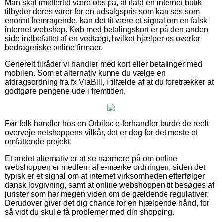
Man skal imidlertid være obs på, at ifald en internet butik
tilbyder deres varer for en udsalgspris som kan ses som
enormt fremragende, kan det tit være et signal om en falsk
internet webshop. Køb med betalingskort er på den anden
side indbefattet af en vedtægt, hvilket hjælper os overfor
bedrageriske online firmaer.
Generelt tilråder vi handler med kort eller betalinger med
mobilen. Som et alternativ kunne du vælge en
afdragsordning fra fx ViaBill, i tilfælde af at du foretrækker at
godtgøre pengene ude i fremtiden.
Før folk handler hos en Orbiloc e-forhandler burde de reelt
overveje netshoppens vilkår, det er dog for det meste et
omfattende projekt.
Et andet alternativ er at se nærmere på om online
webshoppen er medlem af e-mærke ordningen, siden det
typisk er et signal om at internet virksomheden efterfølger
dansk lovgivning, samt at online webshoppen tit besøges af
jurister som har megen viden om de gældende regulativer.
Derudover giver det dig chance for en hjælpende hånd, for
så vidt du skulle få problemer med din shopping.