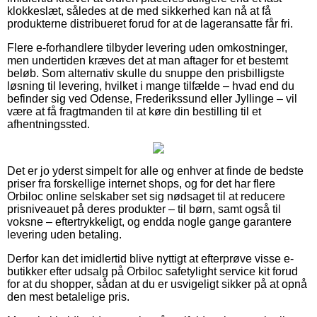
klokkeslæt, således at de med sikkerhed kan nå at få
produkterne distribueret forud for at de lageransatte får fri.
Flere e-forhandlere tilbyder levering uden omkostninger,
men undertiden kræves det at man aftager for et bestemt
beløb. Som alternativ skulle du snuppe den prisbilligste
løsning til levering, hvilket i mange tilfælde – hvad end du
befinder sig ved Odense, Frederikssund eller Jyllinge – vil
være at få fragtmanden til at køre din bestilling til et
afhentningssted.
Det er jo yderst simpelt for alle og enhver at finde de bedste
priser fra forskellige internet shops, og for det har flere
Orbiloc online selskaber set sig nødsaget til at reducere
prisniveauet på deres produkter – til børn, samt også til
voksne – eftertrykkeligt, og endda nogle gange garantere
levering uden betaling.
Derfor kan det imidlertid blive nyttigt at efterprøve visse e-
butikker efter udsalg på Orbiloc safetylight service kit forud
for at du shopper, sådan at du er usvigeligt sikker på at opnå
den mest betalelige pris.