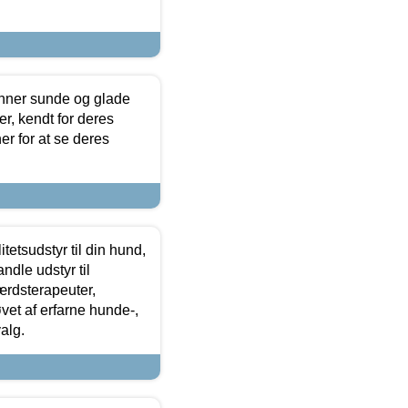
enner sunde og glade
r, kendt for deres
r for at se deres
tetsudstyr til din hund,
ndle udstyr til
ærdsterapeuter,
øvet af erfarne hunde-,
alg.