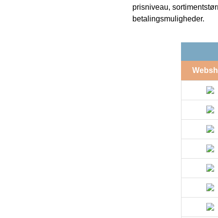
prisniveau, sortimentstø
betalingsmuligheder.
Websh