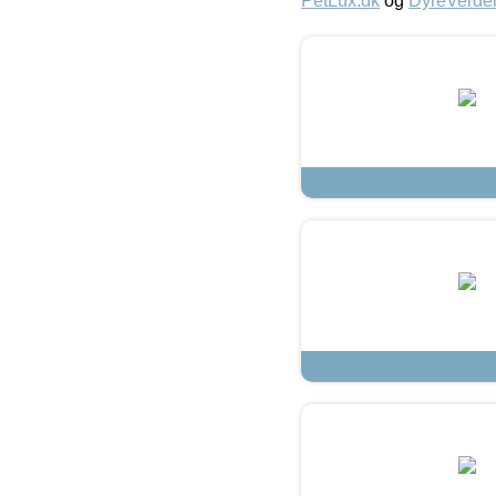
PetLux.dk
og
DyreVerde