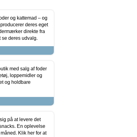
foder og kattemad – og
 producerer deres eget
dermærker direkte fra
t se deres udvalg.
utik med salg af foder
etøj, loppemidler og
tet og holdbare
sig på at levere det
 snacks. En oplevelse
 måned. Klik her for at