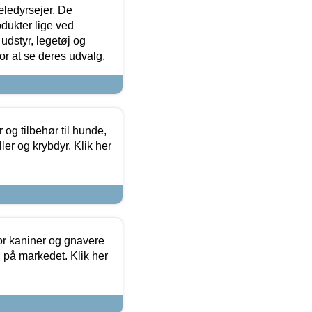
æledyrsejer. De
odukter lige ved
udstyr, legetøj og
 for at se deres udvalg.
og tilbehør til hunde,
ller og krybdyr. Klik her
or kaniner og gnavere
g på markedet. Klik her