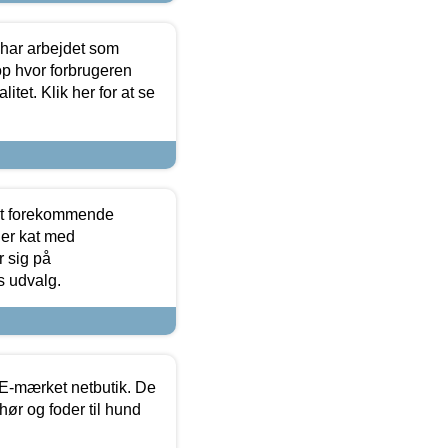
 har arbejdet som
op hvor forbrugeren
itet. Klik her for at se
est forekommende
ler kat med
r sig på
s udvalg.
E-mærket netbutik. De
hør og foder til hund