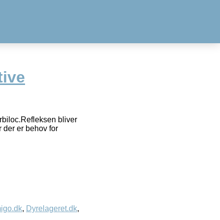
tive
biloc.Refleksen bliver
r der er behov for
igo.dk
,
Dyrelageret.dk
,