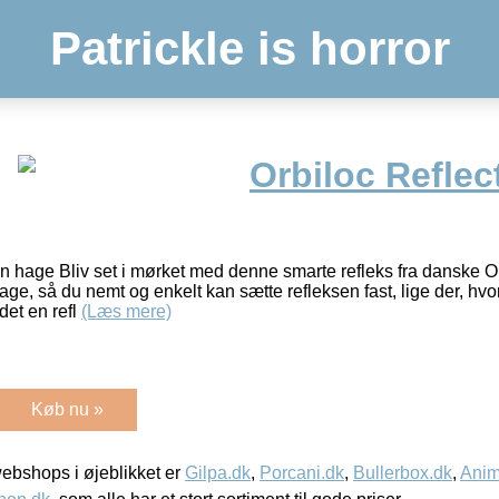
Patrickle is horror
Orbiloc Reflec
n hage Bliv set i mørket med denne smarte refleks fra danske Or
ge, så du nemt og enkelt kan sætte refleksen fast, lige der, hvo
det en refl
(Læs mere)
Køb nu »
bshops i øjeblikket er
Gilpa.dk
,
Porcani.dk
,
Bullerbox.dk
,
Anim