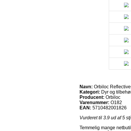
Navn:
Orbiloc Reflectiv
Kategori:
Dyr og tilbehør
Producent:
Orbiloc
Varenummer:
O182
EAN:
5710482001826
Vurderet til
3.9
ud af 5 st
Temmelig mange netbutikk