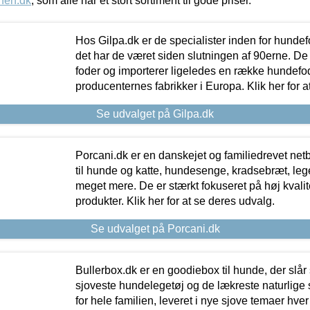
nen.dk
, som alle har et stort sortiment til gode priser.
Hos Gilpa.dk er de specialister inden for hunde
det har de været siden slutningen af 90erne. De
foder og importerer ligeledes en række hundefo
producenternes fabrikker i Europa. Klik her for a
Se udvalget på Gilpa.dk
Porcani.dk er en danskejet og familiedrevet netb
til hunde og katte, hundesenge, kradsebræt, leg
meget mere. De er stærkt fokuseret på høj kvali
produkter. Klik her for at se deres udvalg.
Se udvalget på Porcani.dk
Bullerbox.dk er en goodiebox til hunde, der slår 
sjoveste hundelegetøj og de lækreste naturlige
for hele familien, leveret i nye sjove temaer hver