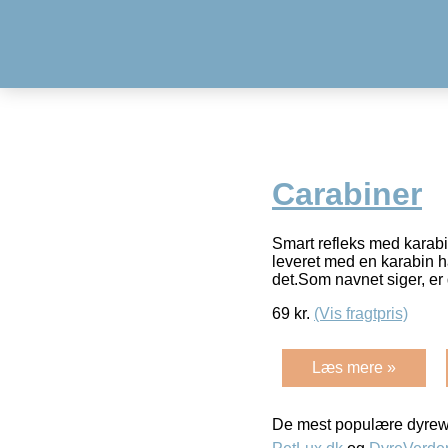
Carabiner
Smart refleks med karabi
leveret med en karabin ha
det.Som navnet siger, er 
69
kr.
(Vis fragtpris)
Læs mere »
De mest populære dyrewe