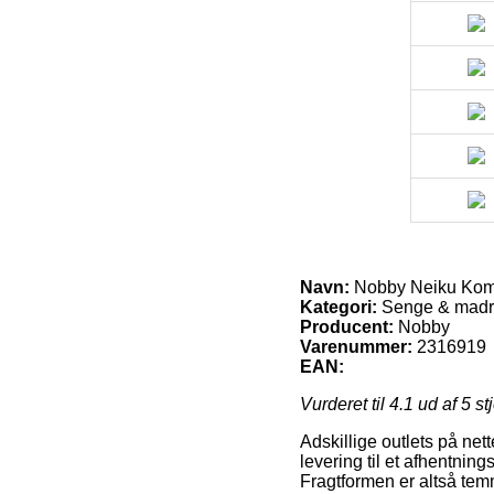
Navn:
Nobby Neiku Kom
Kategori:
Senge & madr
Producent:
Nobby
Varenummer:
2316919
EAN:
Vurderet til
4.1
ud af 5 st
Adskillige outlets på nett
levering til et afhentnin
Fragtformen er altså tem