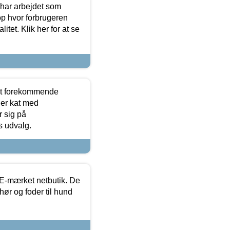
 har arbejdet som
op hvor forbrugeren
itet. Klik her for at se
est forekommende
ler kat med
r sig på
s udvalg.
E-mærket netbutik. De
hør og foder til hund