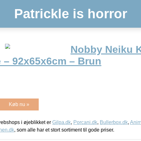
Patrickle is horror
Nobby Neiku 
 – 92x65x6cm – Brun
Køb nu »
bshops i øjeblikket er
Gilpa.dk
,
Porcani.dk
,
Bullerbox.dk
,
Anim
nen.dk
, som alle har et stort sortiment til gode priser.