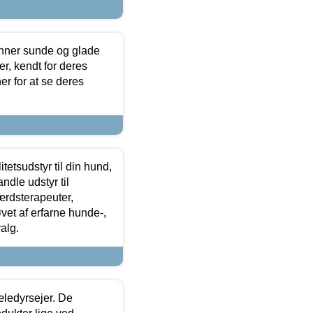
enner sunde og glade
r, kendt for deres
r for at se deres
tetsudstyr til din hund,
ndle udstyr til
ærdsterapeuter,
øvet af erfarne hunde-,
alg.
æledyrsejer. De