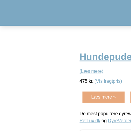
Hundepude
(Læs mere)
475
kr.
(Vis fragtpris)
Læs mere »
De mest populære dyrewe
PetLux.dk
og
DyreVerde