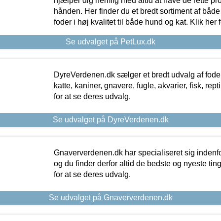
hjælper dig nemlig med altid at have de rette pr
hånden. Her finder du et bredt sortiment af både 
foder i høj kvalitet til både hund og kat. Klik her
Se udvalget på PetLux.dk
DyreVerdenen.dk sælger et bredt udvalg af foder 
katte, kaniner, gnavere, fugle, akvarier, fisk, repti
for at se deres udvalg.
Se udvalget på DyreVerdenen.dk
Gnaververdenen.dk har specialiseret sig indenf
og du finder derfor altid de bedste og nyeste tin
for at se deres udvalg.
Se udvalget på Gnaververdenen.dk