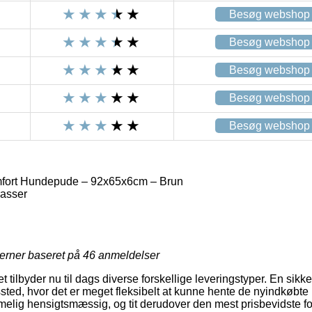
Besøg webshop
Besøg webshop
Besøg webshop
Besøg webshop
Besøg webshop
fort Hundepude – 92x65x6cm – Brun
asser
jerner baseret på
46
anmeldelser
et tilbyder nu til dags diverse forskellige leveringstyper. En sikke
gssted, hvor det er meget fleksibelt at kunne hente de nyindkøbte 
melig hensigtsmæssig, og tit derudover den mest prisbevidste fo