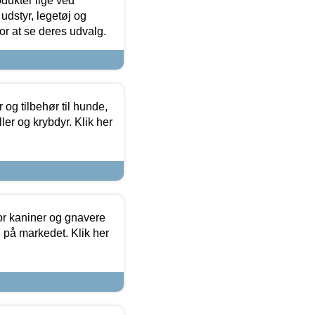
odukter lige ved
udstyr, legetøj og
 for at se deres udvalg.
og tilbehør til hunde,
ller og krybdyr. Klik her
or kaniner og gnavere
g på markedet. Klik her