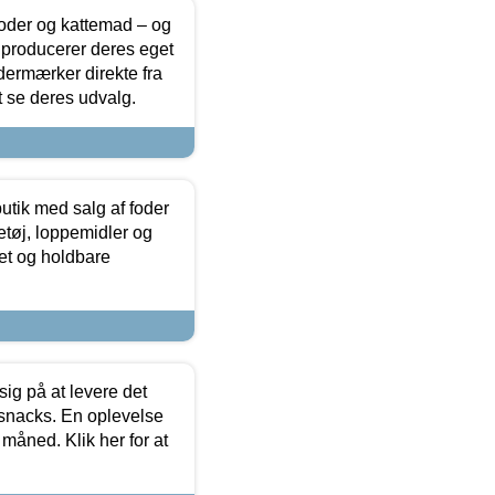
foder og kattemad – og
 producerer deres eget
dermærker direkte fra
t se deres udvalg.
utik med salg af foder
etøj, loppemidler og
tet og holdbare
sig på at levere det
 snacks. En oplevelse
 måned. Klik her for at