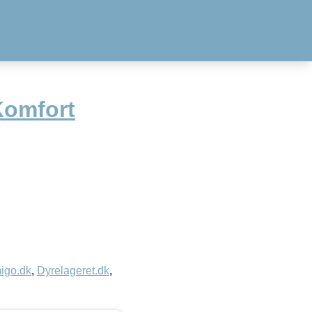
Komfort
igo.dk
,
Dyrelageret.dk
,