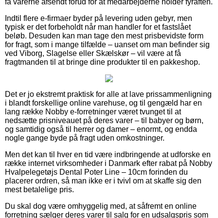
få varerne afsendt forud for at medarbejderne holder fyraften.
Indtil flere e-firmaer byder på levering uden gebyr, men
typisk er det forbeholdt når man handler for et fastslået
beløb. Desuden kan man tage den mest prisbevidste form
for fragt, som i mange tilfælde – uanset om man befinder sig
ved Viborg, Slagelse eller Skælskør – vil være at få
fragtmanden til at bringe dine produkter til en pakkeshop.
Det er jo ekstremt praktisk for alle at lave prissammenligning
i blandt forskellige online varehuse, og til gengæld har en
lang række Nobby e-forretninger været tvunget til at
nedsætte prisniveauet på deres varer – til babyer og børn,
og samtidig også til herrer og damer – enormt, og endda
nogle gange byde på fragt uden omkostninger.
Men det kan til hver en tid være indbringende at udforske en
række internet virksomheder i Danmark efter rabat på Nobby
Hvalpelegetøjs Dental Poter Line – 10cm forinden du
placerer ordren, så man ikke er i tvivl om at skaffe sig den
mest betalelige pris.
Du skal dog være omhyggelig med, at såfremt en online
forretning sælger deres varer til salg for en udsalgspris som