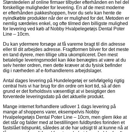
Størstedelen af online firmaer tilbyder efterhånden en hel del
forskellige muligheder for levering. En af de mest moderne
er efterhånden pakkeshoppen, hvor du selv kan hente de
nyindkøbte produkter når der er mulighed for det. Metoden er
nemlig særdeles enkel, og ofte tilmed den billigste mulighed
for levering ved køb af Nobby Hvalpelegetøjs Dental Poter
Line – 10cm.
Du kan ydermere forsøge at få varerne bragt til din adresse
eller til dit arbejdes adresse. Fragtformen bliver for det meste
en tand dyrere, men tillige ultra ukompliceret. Den mest
betalelige leveringsmodel kan ikke benægtes at være at du
selv henter ordren, men dette kræver at du fysisk befinder
dig i nærheden af e-forhandlerens arbejdslager.
Antal dages levering på Hundelegetøj er selvfølgelig rigtig
central hvis vi har brug for din ordre om kort tid, så af den
grund er det forholdsvis væsentligt at vi besigtiger den
forventede leveringsdato på det aktuelle produkt.
Mange internet forhandlere udlover 1 dags levering på
mange af shoppens varer, eksempelvis Nobby
Hvalpelegetøjs Dental Poter Line – 10cm, men glem ikke at
det står og falder med at bestillingen fuldbyrdes forinden et
fastslået tidspunkt, således at de har udsigt til at kunne nå at