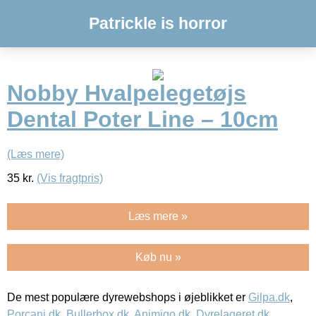
Patrickle is horror
Nobby Hvalpelegetøjs
Dental Poter Line – 10cm
(Læs mere)
35
kr.
(Vis fragtpris)
Læs mere »
Køb nu »
De mest populære dyrewebshops i øjeblikket er
Gilpa.dk
,
Porcani.dk
,
Bullerbox.dk
,
Animigo.dk
,
Dyrelageret.dk
,