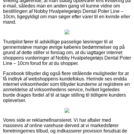
virkelig afgørende, at man stadig opbevarer ens kvittering på
e-mail, således man en anden gang vil kunne vidne om
bestillingen af Nobby Hvalpelegetøjs Dental Poter Line –
10cm, ligegyldigt om man søger efter varer til en kvinde eller
mand.
Trustpilot fører til adskillige passelige løsninger til at
gennemstøve mange øvrige køberes bedømmelser og på
grund af dette stiller vi forslag om, at du iagttager internet
shoppens vurderinger af Nobby Hvalpelegetøjs Dental Poter
Line – 10cm forud for at du shopper.
Facebook tilbyder dig også flere strålende muligheder for at
få indtryk af webshoppens kundefokus. Herinde ses endda
internet virksomheder som tilbyder kunderne at registrere en
anmeldelse af virksomhedens service, hvilket ligeledes
burde drages fordel af til at tage stilling til tidligere kunders
oplevelser.
Vores side er reklamefinansieret. Vi har aftaler med
massevis af online varehuse derved at vi markedsfører
forretningernes tilbud, og indkasserer provision forudsat de