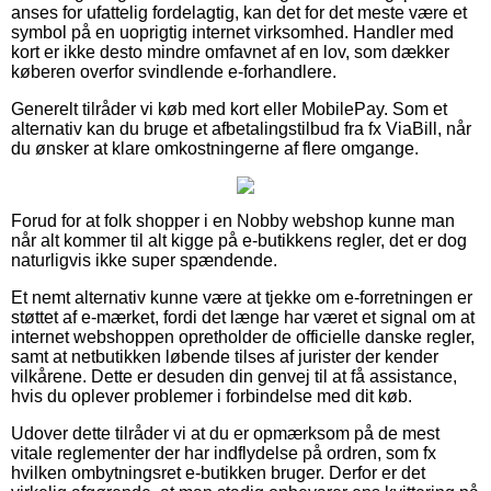
anses for ufattelig fordelagtig, kan det for det meste være et
symbol på en uoprigtig internet virksomhed. Handler med
kort er ikke desto mindre omfavnet af en lov, som dækker
køberen overfor svindlende e-forhandlere.
Generelt tilråder vi køb med kort eller MobilePay. Som et
alternativ kan du bruge et afbetalingstilbud fra fx ViaBill, når
du ønsker at klare omkostningerne af flere omgange.
Forud for at folk shopper i en Nobby webshop kunne man
når alt kommer til alt kigge på e-butikkens regler, det er dog
naturligvis ikke super spændende.
Et nemt alternativ kunne være at tjekke om e-forretningen er
støttet af e-mærket, fordi det længe har været et signal om at
internet webshoppen opretholder de officielle danske regler,
samt at netbutikken løbende tilses af jurister der kender
vilkårene. Dette er desuden din genvej til at få assistance,
hvis du oplever problemer i forbindelse med dit køb.
Udover dette tilråder vi at du er opmærksom på de mest
vitale reglementer der har indflydelse på ordren, som fx
hvilken ombytningsret e-butikken bruger. Derfor er det