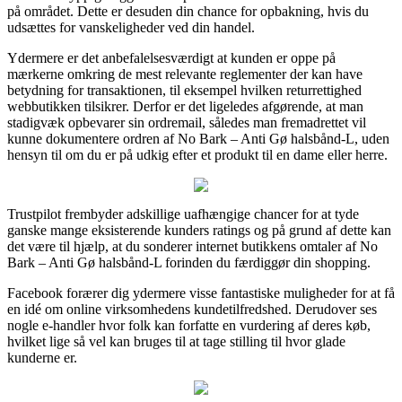
på området. Dette er desuden din chance for opbakning, hvis du
udsættes for vanskeligheder ved din handel.
Ydermere er det anbefalelsesværdigt at kunden er oppe på
mærkerne omkring de mest relevante reglementer der kan have
betydning for transaktionen, til eksempel hvilken returrettighed
webbutikken tilsikrer. Derfor er det ligeledes afgørende, at man
stadigvæk opbevarer sin ordremail, således man fremadrettet vil
kunne dokumentere ordren af No Bark – Anti Gø halsbånd-L, uden
hensyn til om du er på udkig efter et produkt til en dame eller herre.
Trustpilot frembyder adskillige uafhængige chancer for at tyde
ganske mange eksisterende kunders ratings og på grund af dette kan
det være til hjælp, at du sonderer internet butikkens omtaler af No
Bark – Anti Gø halsbånd-L forinden du færdiggør din shopping.
Facebook forærer dig ydermere visse fantastiske muligheder for at få
en idé om online virksomhedens kundetilfredshed. Derudover ses
nogle e-handler hvor folk kan forfatte en vurdering af deres køb,
hvilket lige så vel kan bruges til at tage stilling til hvor glade
kunderne er.