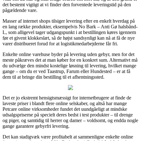
det bestemt vigtigt at vi finder den forventede leveringstid på den
pågældende vare.
Masser af internet shops tilsiger levering efter en enkelt hverdag på
en lang række produkter, eksempelvis No Bark – Anti Gø halsbånd-
L, som alligevel tager udgangspunkt i at bestillingen køres igennem
før et givent klokkeslæt, så de højst sandsynligt kan nå at få de nye
varer distribueret forud for at logistikmedarbejderne får fri.
Enkelte online varehuse byder på levering uden gebyr, men for det
meste påkræves det at man køber for en konkret sum. Alternativt må
du udvælge den mindst kostelige løsning til levering, hvilket mange
gange – om du er ved Taastrup, Farum eller Hundested – er at få
dem til at bringe din bestilling til et afhentningssted.
Det er jo ekstremt hensigtsmæssigt for internetbrugere at finde de
laveste priser i blandt flere online selskaber, og altså har mange
Petcare online virksomheder fundet det uundgåeligt at mindske
udsalgspriserne på specielt deres bedst i test produkter – til drenge
og piger, og samtidig til herrer og damer – voldsomt, og endda nogle
gange garantere gebyrfri levering.
Det kan stadigvæk være profitabelt at sammenligne enkelte online