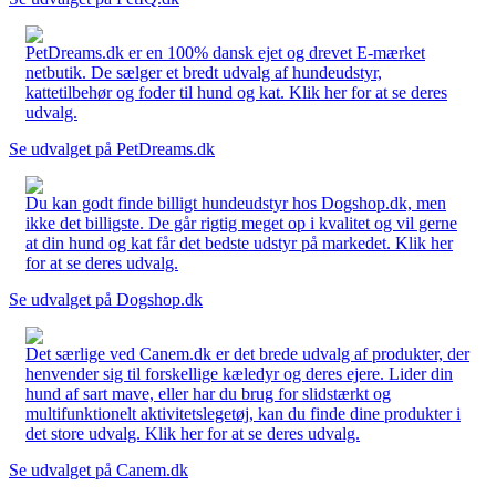
PetDreams.dk er en 100% dansk ejet og drevet E-mærket
netbutik. De sælger et bredt udvalg af hundeudstyr,
kattetilbehør og foder til hund og kat. Klik her for at se deres
udvalg.
Se udvalget på PetDreams.dk
Du kan godt finde billigt hundeudstyr hos Dogshop.dk, men
ikke det billigste. De går rigtig meget op i kvalitet og vil gerne
at din hund og kat får det bedste udstyr på markedet. Klik her
for at se deres udvalg.
Se udvalget på Dogshop.dk
Det særlige ved Canem.dk er det brede udvalg af produkter, der
henvender sig til forskellige kæledyr og deres ejere. Lider din
hund af sart mave, eller har du brug for slidstærkt og
multifunktionelt aktivitetslegetøj, kan du finde dine produkter i
det store udvalg. Klik her for at se deres udvalg.
Se udvalget på Canem.dk