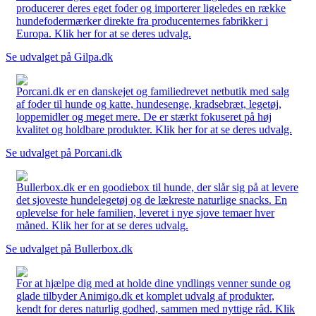
producerer deres eget foder og importerer ligeledes en række
hundefodermærker direkte fra producenternes fabrikker i
Europa. Klik her for at se deres udvalg.
Se udvalget på Gilpa.dk
Porcani.dk er en danskejet og familiedrevet netbutik med salg
af foder til hunde og katte, hundesenge, kradsebræt, legetøj,
loppemidler og meget mere. De er stærkt fokuseret på høj
kvalitet og holdbare produkter. Klik her for at se deres udvalg.
Se udvalget på Porcani.dk
Bullerbox.dk er en goodiebox til hunde, der slår sig på at levere
det sjoveste hundelegetøj og de lækreste naturlige snacks. En
oplevelse for hele familien, leveret i nye sjove temaer hver
måned. Klik her for at se deres udvalg.
Se udvalget på Bullerbox.dk
For at hjælpe dig med at holde dine yndlings venner sunde og
glade tilbyder Animigo.dk et komplet udvalg af produkter,
kendt for deres naturlig godhed, sammen med nyttige råd. Klik