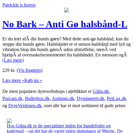
Patrickle is horror
No Bark – Anti Gø halsbånd-L
Er du træt afÂ din hunds gøen? Med dette anti-gø halsbånd, kan du
stoppe din hunds gøen. Halsbåndet er et sensor-halsbånd med lyd og
vibration.Stop din hunds gøenÂ uden afstraffelse, menÂ ved
hjælpÂ af overraskelsesmomentet fra halsbåndet. En nænsom ogÂ
(Læs mere)
229
kr.
(Vis fragtpris)
Læs mere »
Køb nu »
De mest populære dyrewebshops i øjeblikket er
Gilpa.dk
,
Porcani.dk
,
Bullerbox.dk
,
Animigo.dk
,
Dyrelageret.dk
,
PetLux.dk
og
DyreVerdenen.dk
, som alle har et stort sortiment til gode priser.
Hos Gilpa.dk er de specialister inden for hundefoder og
kattemad – og det har de været siden slutningen af 90erne. De