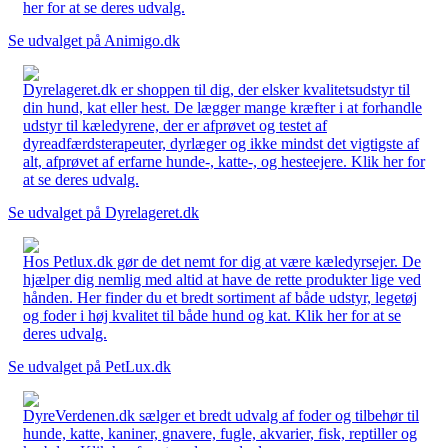
her for at se deres udvalg.
Se udvalget på Animigo.dk
Dyrelageret.dk er shoppen til dig, der elsker kvalitetsudstyr til
din hund, kat eller hest. De lægger mange kræfter i at forhandle
udstyr til kæledyrene, der er afprøvet og testet af
dyreadfærdsterapeuter, dyrlæger og ikke mindst det vigtigste af
alt, afprøvet af erfarne hunde-, katte-, og hesteejere. Klik her for
at se deres udvalg.
Se udvalget på Dyrelageret.dk
Hos Petlux.dk gør de det nemt for dig at være kæledyrsejer. De
hjælper dig nemlig med altid at have de rette produkter lige ved
hånden. Her finder du et bredt sortiment af både udstyr, legetøj
og foder i høj kvalitet til både hund og kat. Klik her for at se
deres udvalg.
Se udvalget på PetLux.dk
DyreVerdenen.dk sælger et bredt udvalg af foder og tilbehør til
hunde, katte, kaniner, gnavere, fugle, akvarier, fisk, reptiller og