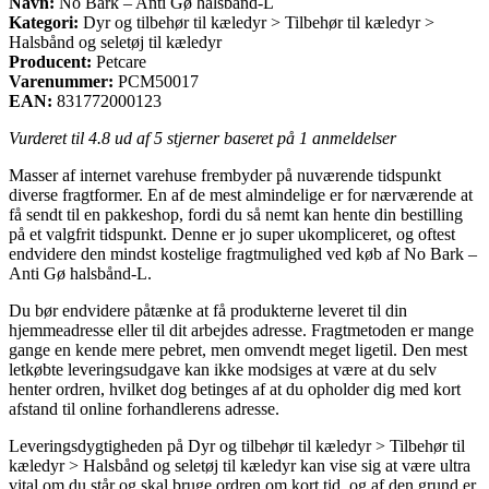
Navn:
No Bark – Anti Gø halsbånd-L
Kategori:
Dyr og tilbehør til kæledyr > Tilbehør til kæledyr >
Halsbånd og seletøj til kæledyr
Producent:
Petcare
Varenummer:
PCM50017
EAN:
831772000123
Vurderet til
4.8
ud af 5 stjerner baseret på
1
anmeldelser
Masser af internet varehuse frembyder på nuværende tidspunkt
diverse fragtformer. En af de mest almindelige er for nærværende at
få sendt til en pakkeshop, fordi du så nemt kan hente din bestilling
på et valgfrit tidspunkt. Denne er jo super ukompliceret, og oftest
endvidere den mindst kostelige fragtmulighed ved køb af No Bark –
Anti Gø halsbånd-L.
Du bør endvidere påtænke at få produkterne leveret til din
hjemmeadresse eller til dit arbejdes adresse. Fragtmetoden er mange
gange en kende mere pebret, men omvendt meget ligetil. Den mest
letkøbte leveringsudgave kan ikke modsiges at være at du selv
henter ordren, hvilket dog betinges af at du opholder dig med kort
afstand til online forhandlerens adresse.
Leveringsdygtigheden på Dyr og tilbehør til kæledyr > Tilbehør til
kæledyr > Halsbånd og seletøj til kæledyr kan vise sig at være ultra
vital om du står og skal bruge ordren om kort tid, og af den grund er