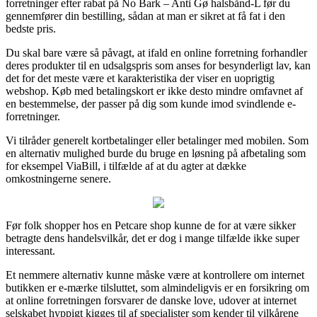
forretninger efter rabat på No Bark – Anti Gø halsbånd-L før du
gennemfører din bestilling, sådan at man er sikret at få fat i den
bedste pris.
Du skal bare være så påvagt, at ifald en online forretning forhandler
deres produkter til en udsalgspris som anses for besynderligt lav, kan
det for det meste være et karakteristika der viser en uoprigtig
webshop. Køb med betalingskort er ikke desto mindre omfavnet af
en bestemmelse, der passer på dig som kunde imod svindlende e-
forretninger.
Vi tilråder generelt kortbetalinger eller betalinger med mobilen. Som
en alternativ mulighed burde du bruge en løsning på afbetaling som
for eksempel ViaBill, i tilfælde af at du agter at dække
omkostningerne senere.
Før folk shopper hos en Petcare shop kunne de for at være sikker
betragte dens handelsvilkår, det er dog i mange tilfælde ikke super
interessant.
Et nemmere alternativ kunne måske være at kontrollere om internet
butikken er e-mærke tilsluttet, som almindeligvis er en forsikring om
at online forretningen forsvarer de danske love, udover at internet
selskabet hyppigt kigges til af specialister som kender til vilkårene