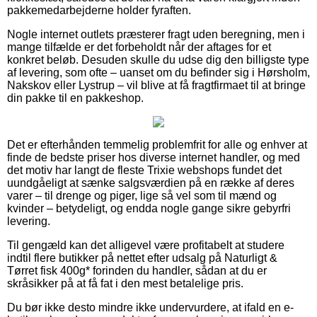
pakkemedarbejderne holder fyraften.
Nogle internet outlets præsterer fragt uden beregning, men i
mange tilfælde er det forbeholdt når der aftages for et
konkret beløb. Desuden skulle du udse dig den billigste type
af levering, som ofte – uanset om du befinder sig i Hørsholm,
Nakskov eller Lystrup – vil blive at få fragtfirmaet til at bringe
din pakke til en pakkeshop.
Det er efterhånden temmelig problemfrit for alle og enhver at
finde de bedste priser hos diverse internet handler, og med
det motiv har langt de fleste Trixie webshops fundet det
uundgåeligt at sænke salgsværdien på en række af deres
varer – til drenge og piger, lige så vel som til mænd og
kvinder – betydeligt, og endda nogle gange sikre gebyrfri
levering.
Til gengæld kan det alligevel være profitabelt at studere
indtil flere butikker på nettet efter udsalg på Naturligt &
Tørret fisk 400g* forinden du handler, sådan at du er
skråsikker på at få fat i den mest betalelige pris.
Du bør ikke desto mindre ikke undervurdere, at ifald en e-