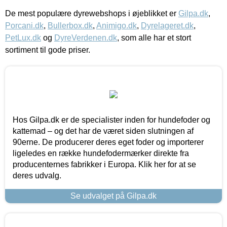
De mest populære dyrewebshops i øjeblikket er
Gilpa.dk
,
Porcani.dk
,
Bullerbox.dk
,
Animigo.dk
,
Dyrelageret.dk
,
PetLux.dk
og
DyreVerdenen.dk
, som alle har et stort
sortiment til gode priser.
Hos Gilpa.dk er de specialister inden for hundefoder og
kattemad – og det har de været siden slutningen af
90erne. De producerer deres eget foder og importerer
ligeledes en række hundefodermærker direkte fra
producenternes fabrikker i Europa. Klik her for at se
deres udvalg.
Se udvalget på Gilpa.dk