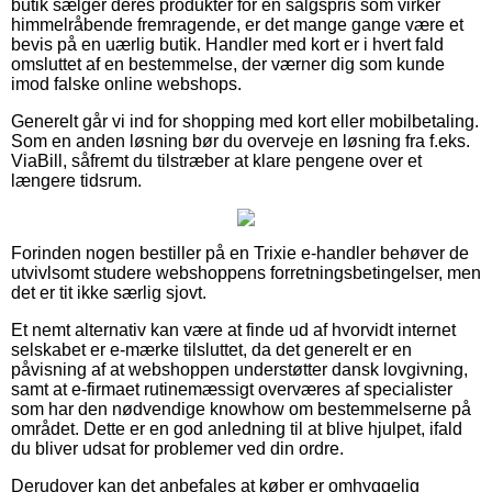
butik sælger deres produkter for en salgspris som virker
himmelråbende fremragende, er det mange gange være et
bevis på en uærlig butik. Handler med kort er i hvert fald
omsluttet af en bestemmelse, der værner dig som kunde
imod falske online webshops.
Generelt går vi ind for shopping med kort eller mobilbetaling.
Som en anden løsning bør du overveje en løsning fra f.eks.
ViaBill, såfremt du tilstræber at klare pengene over et
længere tidsrum.
Forinden nogen bestiller på en Trixie e-handler behøver de
utvivlsomt studere webshoppens forretningsbetingelser, men
det er tit ikke særlig sjovt.
Et nemt alternativ kan være at finde ud af hvorvidt internet
selskabet er e-mærke tilsluttet, da det generelt er en
påvisning af at webshoppen understøtter dansk lovgivning,
samt at e-firmaet rutinemæssigt overværes af specialister
som har den nødvendige knowhow om bestemmelserne på
området. Dette er en god anledning til at blive hjulpet, ifald
du bliver udsat for problemer ved din ordre.
Derudover kan det anbefales at køber er omhyggelig