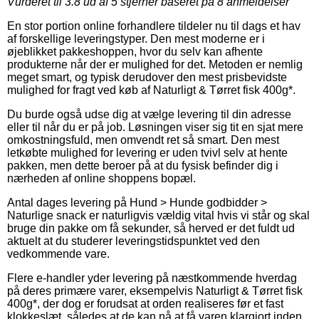
Vurderet til
3.8
ud af 5 stjerner baseret på
8
anmeldelser
En stor portion online forhandlere tildeler nu til dags et hav
af forskellige leveringstyper. Den mest moderne er i
øjeblikket pakkeshoppen, hvor du selv kan afhente
produkterne når der er mulighed for det. Metoden er nemlig
meget smart, og typisk derudover den mest prisbevidste
mulighed for fragt ved køb af Naturligt & Tørret fisk 400g*.
Du burde også udse dig at vælge levering til din adresse
eller til når du er på job. Løsningen viser sig tit en sjat mere
omkostningsfuld, men omvendt ret så smart. Den mest
letkøbte mulighed for levering er uden tvivl selv at hente
pakken, men dette beroer på at du fysisk befinder dig i
nærheden af online shoppens bopæl.
Antal dages levering på Hund > Hunde godbidder >
Naturlige snack er naturligvis vældig vital hvis vi står og skal
bruge din pakke om få sekunder, så herved er det fuldt ud
aktuelt at du studerer leveringstidspunktet ved den
vedkommende vare.
Flere e-handler yder levering på næstkommende hverdag
på deres primære varer, eksempelvis Naturligt & Tørret fisk
400g*, der dog er forudsat at orden realiseres før et fast
klokkeslæt, således at de kan nå at få varen klargjort inden