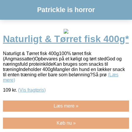
Patrickle is horror
Naturligt & Tørret fisk 400g*
Naturligt & Tørret fisk 400g100% tørret fisk
(Angmassatter)Opbevares på et køligt og tørt stedGod og
næringsfuld proteinkildeKan bruges som snacks til
træningIndeholder 400gMangler din hund en lækker snack
til enten træning eller bare som belønning?Så prø
(Læs
mere)
109
kr.
(Vis fragtpris)
Læs mere »
Køb nu »