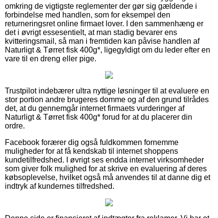
omkring de vigtigste reglementer der gør sig gældende i
forbindelse med handlen, som for eksempel den
returneringsret online firmaet lover. I den sammenhæng er
det i øvrigt essesentielt, at man stadig bevarer ens
kvitteringsmail, så man i fremtiden kan påvise handlen af
Naturligt & Tørret fisk 400g*, ligegyldigt om du leder efter en
vare til en dreng eller pige.
Trustpilot indebærer ultra nyttige løsninger til at evaluere en
stor portion andre brugeres domme og af den grund tilrådes
det, at du gennemgår internet firmaets vurderinger af
Naturligt & Tørret fisk 400g* forud for at du placerer din
ordre.
Facebook forærer dig også fuldkommen fornemme
muligheder for at få kendskab til internet shoppens
kundetilfredshed. I øvrigt ses endda internet virksomheder
som giver folk mulighed for at skrive en evaluering af deres
købsoplevelse, hvilket også må anvendes til at danne dig et
indtryk af kundernes tilfredshed.