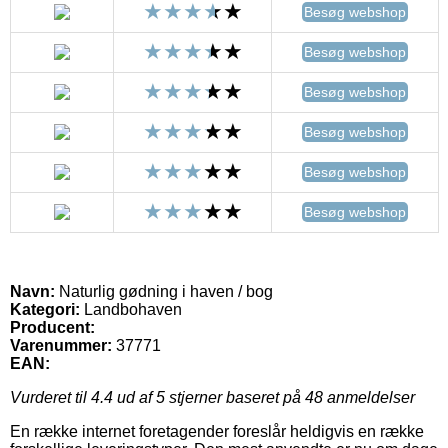
Besøg webshop
Besøg webshop
Besøg webshop
Besøg webshop
Besøg webshop
Besøg webshop
Navn:
Naturlig gødning i haven / bog
Kategori:
Landbohaven
Producent:
Varenummer:
37771
EAN:
Vurderet til
4.4
ud af 5 stjerner baseret på
48
anmeldelser
En række internet foretagender foreslår heldigvis en række