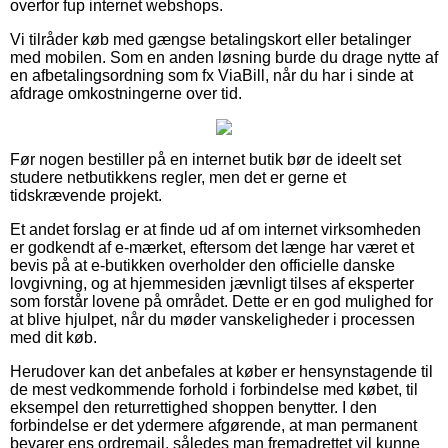
overfor fup internet webshops.
Vi tilråder køb med gængse betalingskort eller betalinger
med mobilen. Som en anden løsning burde du drage nytte af
en afbetalingsordning som fx ViaBill, når du har i sinde at
afdrage omkostningerne over tid.
Før nogen bestiller på en internet butik bør de ideelt set
studere netbutikkens regler, men det er gerne et
tidskrævende projekt.
Et andet forslag er at finde ud af om internet virksomheden
er godkendt af e-mærket, eftersom det længe har været et
bevis på at e-butikken overholder den officielle danske
lovgivning, og at hjemmesiden jævnligt tilses af eksperter
som forstår lovene på området. Dette er en god mulighed for
at blive hjulpet, når du møder vanskeligheder i processen
med dit køb.
Herudover kan det anbefales at køber er hensynstagende til
de mest vedkommende forhold i forbindelse med købet, til
eksempel den returrettighed shoppen benytter. I den
forbindelse er det ydermere afgørende, at man permanent
bevarer ens ordremail, således man fremadrettet vil kunne