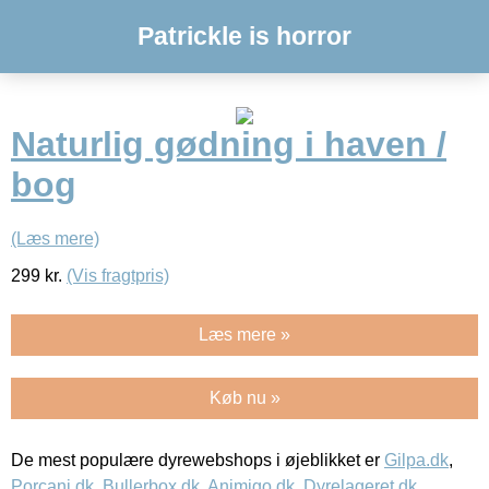
Patrickle is horror
Naturlig gødning i haven /
bog
(Læs mere)
299
kr.
(Vis fragtpris)
Læs mere »
Køb nu »
De mest populære dyrewebshops i øjeblikket er
Gilpa.dk
,
Porcani.dk
,
Bullerbox.dk
,
Animigo.dk
,
Dyrelageret.dk
,