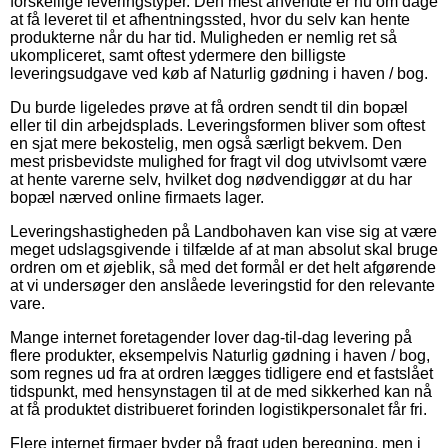
forskellige leveringstyper. Den mest anvendte er nu om dage
at få leveret til et afhentningssted, hvor du selv kan hente
produkterne når du har tid. Muligheden er nemlig ret så
ukompliceret, samt oftest ydermere den billigste
leveringsudgave ved køb af Naturlig gødning i haven / bog.
Du burde ligeledes prøve at få ordren sendt til din bopæl
eller til din arbejdsplads. Leveringsformen bliver som oftest
en sjat mere bekostelig, men også særligt bekvem. Den
mest prisbevidste mulighed for fragt vil dog utvivlsomt være
at hente varerne selv, hvilket dog nødvendiggør at du har
bopæl nærved online firmaets lager.
Leveringshastigheden på Landbohaven kan vise sig at være
meget udslagsgivende i tilfælde af at man absolut skal bruge
ordren om et øjeblik, så med det formål er det helt afgørende
at vi undersøger den anslåede leveringstid for den relevante
vare.
Mange internet foretagender lover dag-til-dag levering på
flere produkter, eksempelvis Naturlig gødning i haven / bog,
som regnes ud fra at ordren lægges tidligere end et fastslået
tidspunkt, med hensynstagen til at de med sikkerhed kan nå
at få produktet distribueret forinden logistikpersonalet får fri.
Flere internet firmaer byder på fragt uden beregning, men i