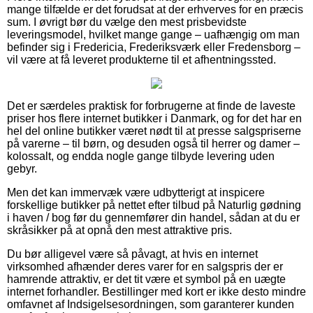
mange tilfælde er det forudsat at der erhverves for en præcis
sum. I øvrigt bør du vælge den mest prisbevidste
leveringsmodel, hvilket mange gange – uafhængig om man
befinder sig i Fredericia, Frederiksværk eller Fredensborg –
vil være at få leveret produkterne til et afhentningssted.
Det er særdeles praktisk for forbrugerne at finde de laveste
priser hos flere internet butikker i Danmark, og for det har en
hel del online butikker været nødt til at presse salgspriserne
på varerne – til børn, og desuden også til herrer og damer –
kolossalt, og endda nogle gange tilbyde levering uden
gebyr.
Men det kan immervæk være udbytterigt at inspicere
forskellige butikker på nettet efter tilbud på Naturlig gødning
i haven / bog før du gennemfører din handel, sådan at du er
skråsikker på at opnå den mest attraktive pris.
Du bør alligevel være så påvagt, at hvis en internet
virksomhed afhænder deres varer for en salgspris der er
hamrende attraktiv, er det tit være et symbol på en uægte
internet forhandler. Bestillinger med kort er ikke desto mindre
omfavnet af Indsigelsesordningen, som garanterer kunden