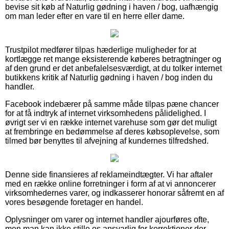
bevise sit køb af Naturlig gødning i haven / bog, uafhængig
om man leder efter en vare til en herre eller dame.
Trustpilot medfører tilpas hæderlige muligheder for at
kortlægge ret mange eksisterende køberes betragtninger og
af den grund er det anbefalelsesværdigt, at du tolker internet
butikkens kritik af Naturlig gødning i haven / bog inden du
handler.
Facebook indebærer på samme måde tilpas pæne chancer
for at få indtryk af internet virksomhedens pålidelighed. I
øvrigt ser vi en række internet varehuse som gør det muligt
at frembringe en bedømmelse af deres købsoplevelse, som
tilmed bør benyttes til afvejning af kundernes tilfredshed.
Denne side finansieres af reklameindtægter. Vi har aftaler
med en række online forretninger i form af at vi annoncerer
virksomhedernes varer, og indkasserer honorar såfremt en af
vores besøgende foretager en handel.
Oplysninger om varer og internet handler ajourføres ofte,
men man kan ikke stille os ansvarlig for korrektioner der