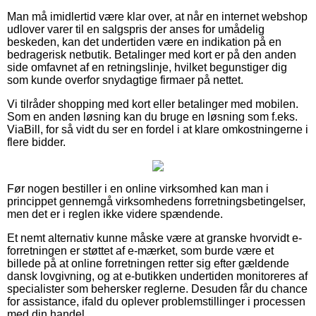
Man må imidlertid være klar over, at når en internet webshop
udlover varer til en salgspris der anses for umådelig
beskeden, kan det undertiden være en indikation på en
bedragerisk netbutik. Betalinger med kort er på den anden
side omfavnet af en retningslinje, hvilket begunstiger dig
som kunde overfor snydagtige firmaer på nettet.
Vi tilråder shopping med kort eller betalinger med mobilen.
Som en anden løsning kan du bruge en løsning som f.eks.
ViaBill, for så vidt du ser en fordel i at klare omkostningerne i
flere bidder.
Før nogen bestiller i en online virksomhed kan man i
princippet gennemgå virksomhedens forretningsbetingelser,
men det er i reglen ikke videre spændende.
Et nemt alternativ kunne måske være at granske hvorvidt e-
forretningen er støttet af e-mærket, som burde være et
billede på at online forretningen retter sig efter gældende
dansk lovgivning, og at e-butikken undertiden monitoreres af
specialister som behersker reglerne. Desuden får du chance
for assistance, ifald du oplever problemstillinger i processen
med din handel.