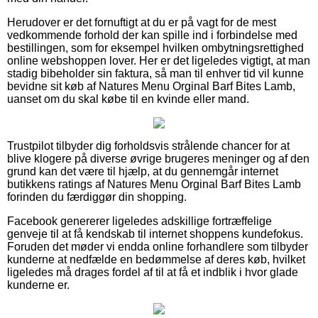
Herudover er det fornuftigt at du er på vagt for de mest
vedkommende forhold der kan spille ind i forbindelse med
bestillingen, som for eksempel hvilken ombytningsrettighed
online webshoppen lover. Her er det ligeledes vigtigt, at man
stadig bibeholder sin faktura, så man til enhver tid vil kunne
bevidne sit køb af Natures Menu Orginal Barf Bites Lamb,
uanset om du skal købe til en kvinde eller mand.
Trustpilot tilbyder dig forholdsvis strålende chancer for at
blive klogere på diverse øvrige brugeres meninger og af den
grund kan det være til hjælp, at du gennemgår internet
butikkens ratings af Natures Menu Orginal Barf Bites Lamb
forinden du færdiggør din shopping.
Facebook genererer ligeledes adskillige fortræffelige
genveje til at få kendskab til internet shoppens kundefokus.
Foruden det møder vi endda online forhandlere som tilbyder
kunderne at nedfælde en bedømmelse af deres køb, hvilket
ligeledes må drages fordel af til at få et indblik i hvor glade
kunderne er.