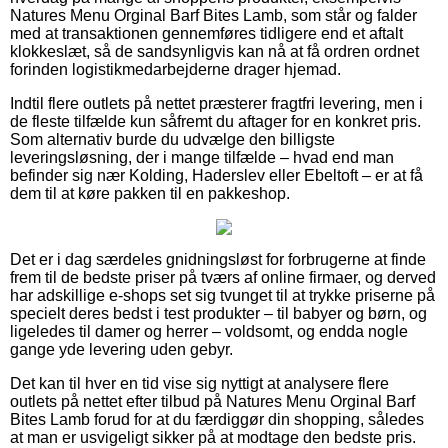
Natures Menu Orginal Barf Bites Lamb, som står og falder
med at transaktionen gennemføres tidligere end et aftalt
klokkeslæt, så de sandsynligvis kan nå at få ordren ordnet
forinden logistikmedarbejderne drager hjemad.
Indtil flere outlets på nettet præsterer fragtfri levering, men i
de fleste tilfælde kun såfremt du aftager for en konkret pris.
Som alternativ burde du udvælge den billigste
leveringsløsning, der i mange tilfælde – hvad end man
befinder sig nær Kolding, Haderslev eller Ebeltoft – er at få
dem til at køre pakken til en pakkeshop.
Det er i dag særdeles gnidningsløst for forbrugerne at finde
frem til de bedste priser på tværs af online firmaer, og derved
har adskillige e-shops set sig tvunget til at trykke priserne på
specielt deres bedst i test produkter – til babyer og børn, og
ligeledes til damer og herrer – voldsomt, og endda nogle
gange yde levering uden gebyr.
Det kan til hver en tid vise sig nyttigt at analysere flere
outlets på nettet efter tilbud på Natures Menu Orginal Barf
Bites Lamb forud for at du færdiggør din shopping, således
at man er usvigeligt sikker på at modtage den bedste pris.