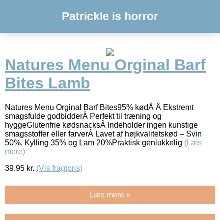
Patrickle is horror
Natures Menu Orginal Barf
Bites Lamb
Natures Menu Orginal Barf Bites95% kødÂ Â Ekstremt
smagsfulde godbidderÂ Perfekt til træning og
hyggeGlutenfrie kødsnacksÂ Indeholder ingen kunstige
smagsstoffer eller farverÂ Lavet af højkvalitetskød – Svin
50%, Kylling 35% og Lam 20%Praktisk genlukkelig
(Læs
mere)
39.95
kr.
(Vis fragtpris)
Læs mere »