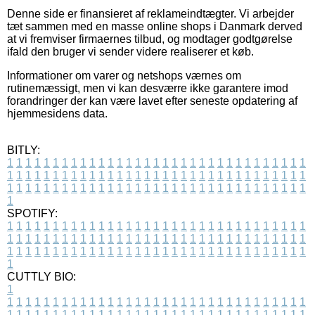
Denne side er finansieret af reklameindtægter. Vi arbejder
tæt sammen med en masse online shops i Danmark derved
at vi fremviser firmaernes tilbud, og modtager godtgørelse
ifald den bruger vi sender videre realiserer et køb.
Informationer om varer og netshops værnes om
rutinemæssigt, men vi kan desværre ikke garantere imod
forandringer der kan være lavet efter seneste opdatering af
hjemmesidens data.
BITLY:
1
1
1
1
1
1
1
1
1
1
1
1
1
1
1
1
1
1
1
1
1
1
1
1
1
1
1
1
1
1
1
1
1
1
1
1
1
1
1
1
1
1
1
1
1
1
1
1
1
1
1
1
1
1
1
1
1
1
1
1
1
1
1
1
1
1
1
1
1
1
1
1
1
1
1
1
1
1
1
1
1
1
1
1
1
1
1
1
1
1
1
1
1
1
1
1
1
1
1
1
SPOTIFY:
1
1
1
1
1
1
1
1
1
1
1
1
1
1
1
1
1
1
1
1
1
1
1
1
1
1
1
1
1
1
1
1
1
1
1
1
1
1
1
1
1
1
1
1
1
1
1
1
1
1
1
1
1
1
1
1
1
1
1
1
1
1
1
1
1
1
1
1
1
1
1
1
1
1
1
1
1
1
1
1
1
1
1
1
1
1
1
1
1
1
1
1
1
1
1
1
1
1
1
1
CUTTLY BIO:
1
1
1
1
1
1
1
1
1
1
1
1
1
1
1
1
1
1
1
1
1
1
1
1
1
1
1
1
1
1
1
1
1
1
1
1
1
1
1
1
1
1
1
1
1
1
1
1
1
1
1
1
1
1
1
1
1
1
1
1
1
1
1
1
1
1
1