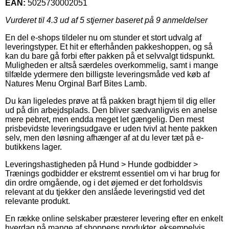
EAN:
5025730002051
Vurderet til
4.3
ud af 5 stjerner baseret på
9
anmeldelser
En del e-shops tildeler nu om stunder et stort udvalg af
leveringstyper. Et hit er efterhånden pakkeshoppen, og så
kan du bare gå forbi efter pakken på et selvvalgt tidspunkt.
Muligheden er altså særdeles overkommelig, samt i mange
tilfælde ydermere den billigste leveringsmåde ved køb af
Natures Menu Orginal Barf Bites Lamb.
Du kan ligeledes prøve at få pakken bragt hjem til dig eller
ud på din arbejdsplads. Den bliver sædvanligvis en anelse
mere pebret, men endda meget let gængelig. Den mest
prisbevidste leveringsudgave er uden tvivl at hente pakken
selv, men den løsning afhænger af at du lever tæt på e-
butikkens lager.
Leveringshastigheden på Hund > Hunde godbidder >
Trænings godbidder er ekstremt essentiel om vi har brug for
din ordre omgående, og i det øjemed er det forholdsvis
relevant at du tjekker den anslåede leveringstid ved det
relevante produkt.
En række online selskaber præsterer levering efter en enkelt
hverdag på mange af shoppens produkter, eksempelvis