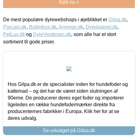
Køb nu »
De mest populære dyrewebshops i øjeblikket er
Gilpa.dk
,
Porcani.dk
,
Bullerbox.dk
,
Animigo.dk
,
Dyrelageret.dk
,
PetLux.dk
og
DyreVerdenen.dk
, som alle har et stort
sortiment til gode priser.
Hos Gilpa.dk er de specialister inden for hundefoder og
kattemad – og det har de været siden slutningen af
90erne. De producerer deres eget foder og importerer
ligeledes en række hundefodermærker direkte fra
producenternes fabrikker i Europa. Klik her for at se
deres udvalg.
Se udvalget på Gilpa.dk