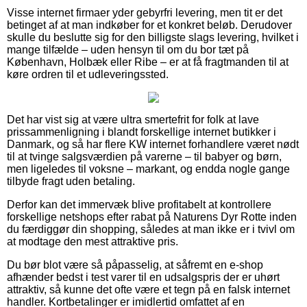
Visse internet firmaer yder gebyrfri levering, men tit er det
betinget af at man indkøber for et konkret beløb. Derudover
skulle du beslutte sig for den billigste slags levering, hvilket i
mange tilfælde – uden hensyn til om du bor tæt på
København, Holbæk eller Ribe – er at få fragtmanden til at
køre ordren til et udleveringssted.
Det har vist sig at være ultra smertefrit for folk at lave
prissammenligning i blandt forskellige internet butikker i
Danmark, og så har flere KW internet forhandlere været nødt
til at tvinge salgsværdien på varerne – til babyer og børn,
men ligeledes til voksne – markant, og endda nogle gange
tilbyde fragt uden betaling.
Derfor kan det immervæk blive profitabelt at kontrollere
forskellige netshops efter rabat på Naturens Dyr Rotte inden
du færdiggør din shopping, således at man ikke er i tvivl om
at modtage den mest attraktive pris.
Du bør blot være så påpasselig, at såfremt en e-shop
afhænder bedst i test varer til en udsalgspris der er uhørt
attraktiv, så kunne det ofte være et tegn på en falsk internet
handler. Kortbetalinger er imidlertid omfattet af en