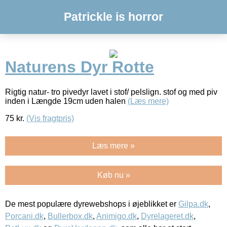
Patrickle is horror
Naturens Dyr Rotte
Rigtig natur- tro pivedyr lavet i stof/ pelslign. stof og med piv
inden i Længde 19cm uden halen
(Læs mere)
75
kr.
(Vis fragtpris)
Læs mere »
Køb nu »
De mest populære dyrewebshops i øjeblikket er
Gilpa.dk
,
Porcani.dk
,
Bullerbox.dk
,
Animigo.dk
,
Dyrelageret.dk
,