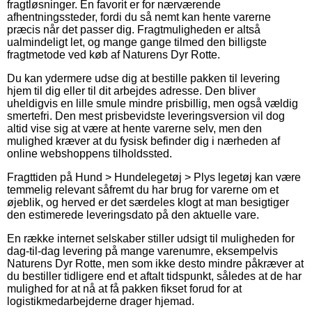
fragtløsninger. En favorit er for nærværende
afhentningssteder, fordi du så nemt kan hente varerne
præcis når det passer dig. Fragtmuligheden er altså
ualmindeligt let, og mange gange tilmed den billigste
fragtmetode ved køb af Naturens Dyr Rotte.
Du kan ydermere udse dig at bestille pakken til levering
hjem til dig eller til dit arbejdes adresse. Den bliver
uheldigvis en lille smule mindre prisbillig, men også vældig
smertefri. Den mest prisbevidste leveringsversion vil dog
altid vise sig at være at hente varerne selv, men den
mulighed kræver at du fysisk befinder dig i nærheden af
online webshoppens tilholdssted.
Fragttiden på Hund > Hundelegetøj > Plys legetøj kan være
temmelig relevant såfremt du har brug for varerne om et
øjeblik, og herved er det særdeles klogt at man besigtiger
den estimerede leveringsdato på den aktuelle vare.
En række internet selskaber stiller udsigt til muligheden for
dag-til-dag levering på mange varenumre, eksempelvis
Naturens Dyr Rotte, men som ikke desto mindre påkræver at
du bestiller tidligere end et aftalt tidspunkt, således at de har
mulighed for at nå at få pakken fikset forud for at
logistikmedarbejderne drager hjemad.