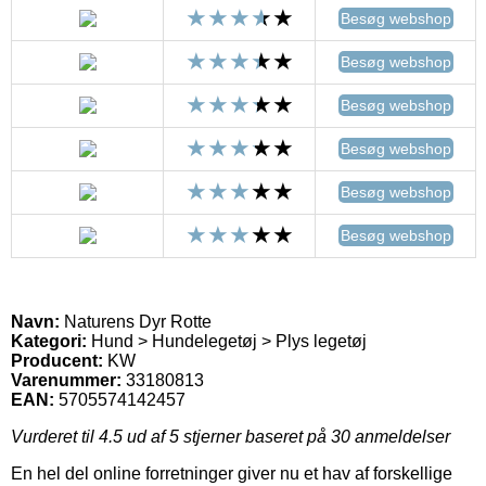
Besøg webshop
Besøg webshop
Besøg webshop
Besøg webshop
Besøg webshop
Besøg webshop
Navn:
Naturens Dyr Rotte
Kategori:
Hund > Hundelegetøj > Plys legetøj
Producent:
KW
Varenummer:
33180813
EAN:
5705574142457
Vurderet til
4.5
ud af 5 stjerner baseret på
30
anmeldelser
En hel del online forretninger giver nu et hav af forskellige