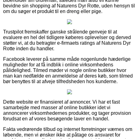
bibeholder sin ordremail, således man altid vil kunne
bevidne sin shopping af Naturens Dyr Rotte, uden hensyn til
om du søger et produkt til en dreng eller pige.
Trustpilot fremskaffer ganske strålende genveje til at
evaluere en hel del tidligere køberes oplevelser og derved
støtter vi, at du betragter e-firmaets ratings af Naturens Dyr
Rotte inden du handler.
Facebook leverer på samme måde nogenlunde hæderlige
muligheder for at få indblik i online virksomhedens
pålidelighed. Tilmed møder vi nogle online butikker hvor
man kan nedfælde en anmeldelse af deres køb, som tilmed
bør benyttes til at afveje tilfredsheden hos kunderne.
Dette website er finansieret af annoncer. Vi har et fast
samarbejde med masser af online butikker idet vi
annoncerer virksomhedernes produkter, og tager provision
forudsat en af vores besøgende laver en handel.
Fakta vedrørende tilbud og internet forretninger værnes om
løbende, men vi ønsker ikke at påtage os ansvaret for