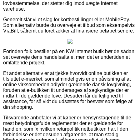
lovbestemmelse, der støtter dig imod uægte internet
varehuse.
Generelt slår vi et slag for kortbestillinger eller MobilePay.
Som alternativ burde du overveje et tilbud som eksempelvis
ViaBill, såfremt du foretrækker at finansiere beløbet senere.
Forinden folk bestiller på en KW internet butik bør de sådan
set overveje dens handelsaftale, men det er undertiden et
omfattende projekt.
Et andet alternativ er at tjekke hvorvidt online butikken er
tilsluttet e-mærket, som almindeligvis er en påvisning af at
online virksomheden adlyder gældende dansk lovgivning,
foruden at e-butikken tit undersøges af sagkyndige der er
indført i de gældende love. Desuden får du lejlighed til
assistance, for så vidt du udsættes for besvær som følge af
din shopping.
Tilsvarende anbefaler vi at køber er hensynstagende til de
mest betydningsfulde reglementer der er gældende for
handlen, som fx hvilken returpolitik netbutikken har. I den
forbindelse er det desuden afgørende, at man stadig