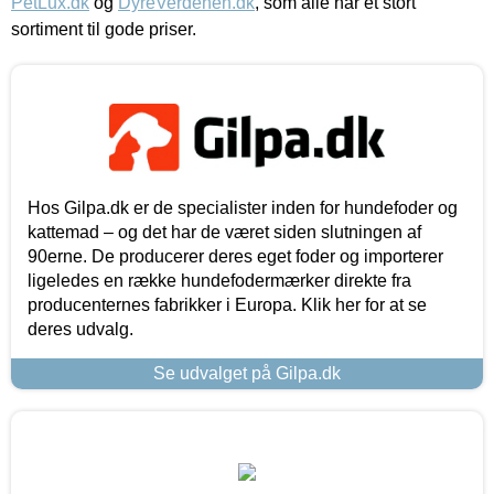
PetLux.dk
og
DyreVerdenen.dk
, som alle har et stort
sortiment til gode priser.
Hos Gilpa.dk er de specialister inden for hundefoder og
kattemad – og det har de været siden slutningen af
90erne. De producerer deres eget foder og importerer
ligeledes en række hundefodermærker direkte fra
producenternes fabrikker i Europa. Klik her for at se
deres udvalg.
Se udvalget på Gilpa.dk