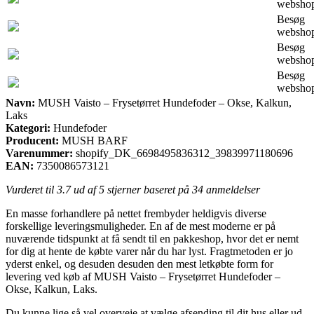
websho
Besøg
websho
Besøg
websho
Besøg
websho
Navn:
MUSH Vaisto – Frysetørret Hundefoder – Okse, Kalkun,
Laks
Kategori:
Hundefoder
Producent:
MUSH BARF
Varenummer:
shopify_DK_6698495836312_39839971180696
EAN:
7350086573121
Vurderet til
3.7
ud af 5 stjerner baseret på
34
anmeldelser
En masse forhandlere på nettet frembyder heldigvis diverse
forskellige leveringsmuligheder. En af de mest moderne er på
nuværende tidspunkt at få sendt til en pakkeshop, hvor det er nemt
for dig at hente de købte varer når du har lyst. Fragtmetoden er jo
yderst enkel, og desuden desuden den mest letkøbte form for
levering ved køb af MUSH Vaisto – Frysetørret Hundefoder –
Okse, Kalkun, Laks.
Du kunne lige så vel overveje at vælge afsending til dit hus eller ud