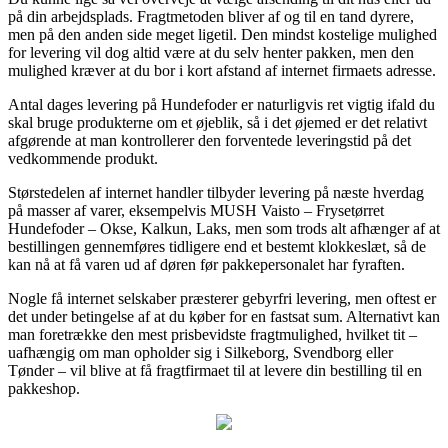
på din arbejdsplads. Fragtmetoden bliver af og til en tand dyrere,
men på den anden side meget ligetil. Den mindst kostelige mulighed
for levering vil dog altid være at du selv henter pakken, men den
mulighed kræver at du bor i kort afstand af internet firmaets adresse.
Antal dages levering på Hundefoder er naturligvis ret vigtig ifald du
skal bruge produkterne om et øjeblik, så i det øjemed er det relativt
afgørende at man kontrollerer den forventede leveringstid på det
vedkommende produkt.
Størstedelen af internet handler tilbyder levering på næste hverdag
på masser af varer, eksempelvis MUSH Vaisto – Frysetørret
Hundefoder – Okse, Kalkun, Laks, men som trods alt afhænger af at
bestillingen gennemføres tidligere end et bestemt klokkeslæt, så de
kan nå at få varen ud af døren før pakkepersonalet har fyraften.
Nogle få internet selskaber præsterer gebyrfri levering, men oftest er
det under betingelse af at du køber for en fastsat sum. Alternativt kan
man foretrække den mest prisbevidste fragtmulighed, hvilket tit –
uafhængig om man opholder sig i Silkeborg, Svendborg eller
Tønder – vil blive at få fragtfirmaet til at levere din bestilling til en
pakkeshop.