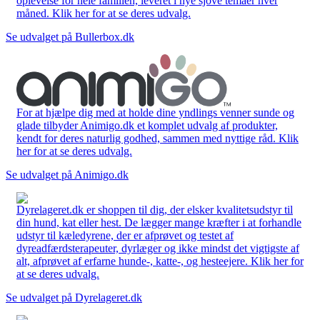
oplevelse for hele familien, leveret i nye sjove temaer hver
måned. Klik her for at se deres udvalg.
Se udvalget på Bullerbox.dk
For at hjælpe dig med at holde dine yndlings venner sunde og
glade tilbyder Animigo.dk et komplet udvalg af produkter,
kendt for deres naturlig godhed, sammen med nyttige råd. Klik
her for at se deres udvalg.
Se udvalget på Animigo.dk
Dyrelageret.dk er shoppen til dig, der elsker kvalitetsudstyr til
din hund, kat eller hest. De lægger mange kræfter i at forhandle
udstyr til kæledyrene, der er afprøvet og testet af
dyreadfærdsterapeuter, dyrlæger og ikke mindst det vigtigste af
alt, afprøvet af erfarne hunde-, katte-, og hesteejere. Klik her for
at se deres udvalg.
Se udvalget på Dyrelageret.dk