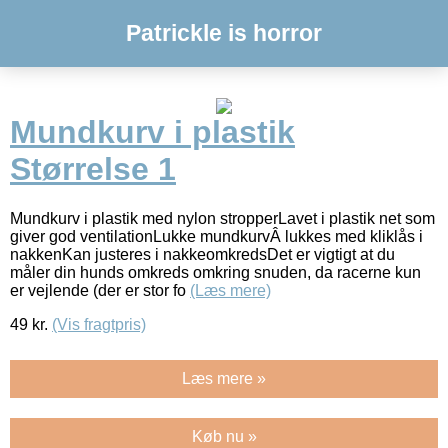
Patrickle is horror
Mundkurv i plastik
Størrelse 1
Mundkurv i plastik med nylon stropperLavet i plastik net som
giver god ventilationLukke mundkurvÂ lukkes med kliklås i
nakkenKan justeres i nakkeomkredsDet er vigtigt at du
måler din hunds omkreds omkring snuden, da racerne kun
er vejlende (der er stor fo
(Læs mere)
49
kr.
(Vis fragtpris)
Læs mere »
Køb nu »