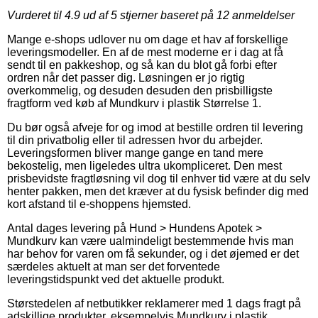
Vurderet til
4.9
ud af 5 stjerner baseret på
12
anmeldelser
Mange e-shops udlover nu om dage et hav af forskellige
leveringsmodeller. En af de mest moderne er i dag at få
sendt til en pakkeshop, og så kan du blot gå forbi efter
ordren når det passer dig. Løsningen er jo rigtig
overkommelig, og desuden desuden den prisbilligste
fragtform ved køb af Mundkurv i plastik Størrelse 1.
Du bør også afveje for og imod at bestille ordren til levering
til din privatbolig eller til adressen hvor du arbejder.
Leveringsformen bliver mange gange en tand mere
bekostelig, men ligeledes ultra ukompliceret. Den mest
prisbevidste fragtløsning vil dog til enhver tid være at du selv
henter pakken, men det kræver at du fysisk befinder dig med
kort afstand til e-shoppens hjemsted.
Antal dages levering på Hund > Hundens Apotek >
Mundkurv kan være ualmindeligt bestemmende hvis man
har behov for varen om få sekunder, og i det øjemed er det
særdeles aktuelt at man ser det forventede
leveringstidspunkt ved det aktuelle produkt.
Størstedelen af netbutikker reklamerer med 1 dags fragt på
adskillige produkter, eksempelvis Mundkurv i plastik