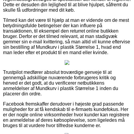
Dette er desuden din lejlighed til at blive hjulpet, såfremt du
skulle få udfordringer med dit køb.
Tilmed kan det være til hjælp at man er vidende om de mest
betydningsfulde betingelser der kan influere på
transaktionen, til eksempel den returret online butikken
bruger. Derfor er det tilmed relevant, at man stadigvæk
gemmer sin e-mail kvittering, så man altid vil kunne eftervise
sin bestilling af Mundkurv i plastik Størrelse 1, hvad end
man leder efter et produkt til en mand eller kvinde.
Trustpilot medfører absolut troværdige genveje til at
gennemgå adskillige nuværende forbrugeres kritik og
herved er det godt, at du verificerer netbutikkens
anmeldelser af Mundkurv i plastik Størrelse 1 inden du
placerer din ordre.
Facebook fremskaffer derudover i højeste grad passende
muligheder for at få kendskab til e-firmaets kundefokus. Her
er der nogle online virksomheder hvor kunder kan registrere
en anmeldelse af deres købsoplevelse, som ligeledes må
bruges til at vurdere hvor tilfredse kunderne er.