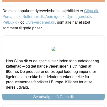
De mest populære dyrewebshops i øjeblikket er
Gilpa.dk
,
Porcani.dk
,
Bullerbox.dk
,
Animigo.dk
,
Dyrelageret.dk
,
PetLux.dk
og
DyreVerdenen.dk
, som alle har et stort
sortiment til gode priser.
Hos Gilpa.dk er de specialister inden for hundefoder og
kattemad – og det har de været siden slutningen af
90erne. De producerer deres eget foder og importerer
ligeledes en række hundefodermærker direkte fra
producenternes fabrikker i Europa. Klik her for at se
deres udvalg.
Se udvalget på Gilpa.dk