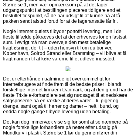
Størrelse 1, men vær opmærksom på at det tager
udgangspunkt i at bestillingen placeres tidligere end et
besluttet tidspunkt, så de har udsigt til at kunne nå at få
pakken sendt afsted forud for at de lageransatte får fri.
Nogle internet outlets tilbyder portofri levering, men i de
fleste tilfælde påkræves det at der erhverves for en fastsat
sum. I øvrigt må man overveje den mest betalelige
fragtløsning, der tit – uden hensyn til om du bor ved
København, Solrød Strand eller Bramming – vil blive at få
fragtmanden til at køre varerne til et udleveringssted.
Det er efterhånden ualmindeligt overkommeligt for
internetbrugere at finde frem til de bedste priser i blandt
forskellige internet firmaer i Danmark, og af den grund har de
fleste Trixie e-forhandlere set sig nødsaget til at nedskære
salgspriserne på en række af deres varer – til piger og
drenge, samt også til herrer og damer – helt i bund, og
endda nogle gange tilbyde levering uden betaling.
Det kan dog immervæk vise sig lønsomt at se nærmere på
nogle forskellige forhandlere på nettet efter udsalg på
Mundkurv i plastik Størrelse 1 før du gennemfører din