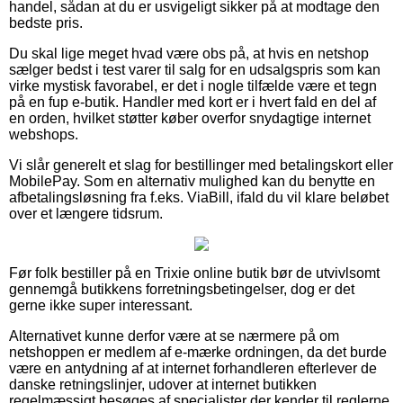
handel, sådan at du er usvigeligt sikker på at modtage den
bedste pris.
Du skal lige meget hvad være obs på, at hvis en netshop
sælger bedst i test varer til salg for en udsalgspris som kan
virke mystisk favorabel, er det i nogle tilfælde være et tegn
på en fup e-butik. Handler med kort er i hvert fald en del af
en orden, hvilket støtter køber overfor snydagtige internet
webshops.
Vi slår generelt et slag for bestillinger med betalingskort eller
MobilePay. Som en alternativ mulighed kan du benytte en
afbetalingsløsning fra f.eks. ViaBill, ifald du vil klare beløbet
over et længere tidsrum.
Før folk bestiller på en Trixie online butik bør de utvivlsomt
gennemgå butikkens forretningsbetingelser, dog er det
gerne ikke super interessant.
Alternativet kunne derfor være at se nærmere på om
netshoppen er medlem af e-mærke ordningen, da det burde
være en antydning af at internet forhandleren efterlever de
danske retningslinjer, udover at internet butikken
regelmæssigt besøges af specialister der kender til reglerne.