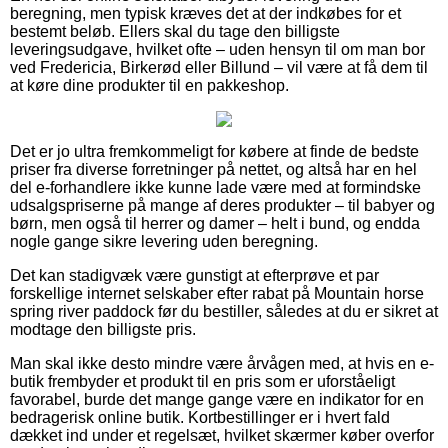
beregning, men typisk kræves det at der indkøbes for et
bestemt beløb. Ellers skal du tage den billigste
leveringsudgave, hvilket ofte – uden hensyn til om man bor
ved Fredericia, Birkerød eller Billund – vil være at få dem til
at køre dine produkter til en pakkeshop.
Det er jo ultra fremkommeligt for købere at finde de bedste
priser fra diverse forretninger på nettet, og altså har en hel
del e-forhandlere ikke kunne lade være med at formindske
udsalgspriserne på mange af deres produkter – til babyer og
børn, men også til herrer og damer – helt i bund, og endda
nogle gange sikre levering uden beregning.
Det kan stadigvæk være gunstigt at efterprøve et par
forskellige internet selskaber efter rabat på Mountain horse
spring river paddock før du bestiller, således at du er sikret at
modtage den billigste pris.
Man skal ikke desto mindre være årvågen med, at hvis en e-
butik frembyder et produkt til en pris som er uforståeligt
favorabel, burde det mange gange være en indikator for en
bedragerisk online butik. Kortbestillinger er i hvert fald
dækket ind under et regelsæt, hvilket skærmer køber overfor