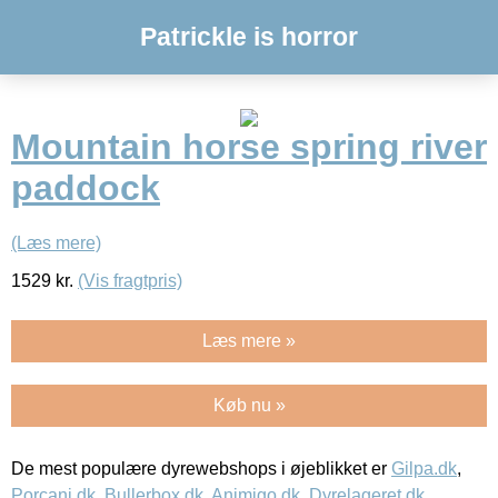
Patrickle is horror
Mountain horse spring river
paddock
(Læs mere)
1529
kr.
(Vis fragtpris)
Læs mere »
Køb nu »
De mest populære dyrewebshops i øjeblikket er
Gilpa.dk
,
Porcani.dk
,
Bullerbox.dk
,
Animigo.dk
,
Dyrelageret.dk
,