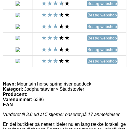
Besøg webshop
Besøg webshop
Besøg webshop
Besøg webshop
Besøg webshop
Besøg webshop
Navn:
Mountain horse spring river paddock
Kategori:
Jodphurstøvler > Staldstøvler
Producent:
Varenummer:
6386
EAN:
Vurderet til
3.6
ud af 5 stjerner baseret på
17
anmeldelser
En del butikker på nettet tildeler nu en lang række forskellige