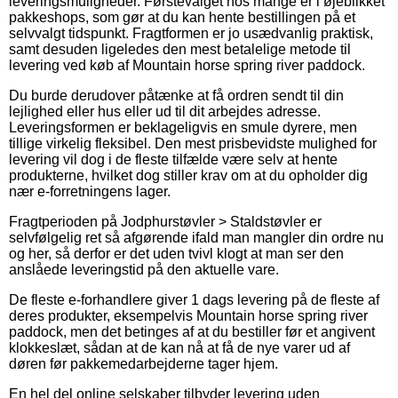
leveringsmuligheder. Førstevalget hos mange er i øjeblikket
pakkeshops, som gør at du kan hente bestillingen på et
selvvalgt tidspunkt. Fragtformen er jo usædvanlig praktisk,
samt desuden ligeledes den mest betalelige metode til
levering ved køb af Mountain horse spring river paddock.
Du burde derudover påtænke at få ordren sendt til din
lejlighed eller hus eller ud til dit arbejdes adresse.
Leveringsformen er beklageligvis en smule dyrere, men
tillige virkelig fleksibel. Den mest prisbevidste mulighed for
levering vil dog i de fleste tilfælde være selv at hente
produkterne, hvilket dog stiller krav om at du opholder dig
nær e-forretningens lager.
Fragtperioden på Jodphurstøvler > Staldstøvler er
selvfølgelig ret så afgørende ifald man mangler din ordre nu
og her, så derfor er det uden tvivl klogt at man ser den
anslåede leveringstid på den aktuelle vare.
De fleste e-forhandlere giver 1 dags levering på de fleste af
deres produkter, eksempelvis Mountain horse spring river
paddock, men det betinges af at du bestiller før et angivent
klokkeslæt, sådan at de kan nå at få de nye varer ud af
døren før pakkemedarbejderne tager hjem.
En hel del online selskaber tilbyder levering uden