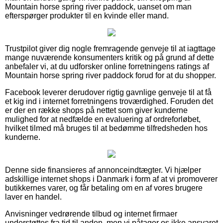
Mountain horse spring river paddock, uanset om man
efterspørger produkter til en kvinde eller mand.
Trustpilot giver dig nogle fremragende genveje til at iagttage
mange nuværende konsumenters kritik og på grund af dette
anbefaler vi, at du udforsker online forretningens ratings af
Mountain horse spring river paddock forud for at du shopper.
Facebook leverer derudover rigtig gavnlige genveje til at få
et kig ind i internet forretningens troværdighed. Foruden det
er der en række shops på nettet som giver kunderne
mulighed for at nedfælde en evaluering af ordreforløbet,
hvilket tilmed må bruges til at bedømme tilfredsheden hos
kunderne.
Denne side finansieres af annonceindtægter. Vi hjælper
adskillige internet shops i Danmark i form af at vi promoverer
butikkernes varer, og får betaling om en af vores brugere
laver en handel.
Anvisninger vedrørende tilbud og internet firmaer
understøttes fra tid til anden, men vi påtager os ikke ansvaret