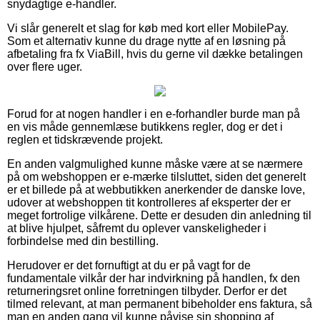
snydagtige e-handler.
Vi slår generelt et slag for køb med kort eller MobilePay.
Som et alternativ kunne du drage nytte af en løsning på
afbetaling fra fx ViaBill, hvis du gerne vil dække betalingen
over flere uger.
Forud for at nogen handler i en e-forhandler burde man på
en vis måde gennemlæse butikkens regler, dog er det i
reglen et tidskrævende projekt.
En anden valgmulighed kunne måske være at se nærmere
på om webshoppen er e-mærke tilsluttet, siden det generelt
er et billede på at webbutikken anerkender de danske love,
udover at webshoppen tit kontrolleres af eksperter der er
meget fortrolige vilkårene. Dette er desuden din anledning til
at blive hjulpet, såfremt du oplever vanskeligheder i
forbindelse med din bestilling.
Herudover er det fornuftigt at du er på vagt for de
fundamentale vilkår der har indvirkning på handlen, fx den
returneringsret online forretningen tilbyder. Derfor er det
tilmed relevant, at man permanent bibeholder ens faktura, så
man en anden gang vil kunne påvise sin shopping af