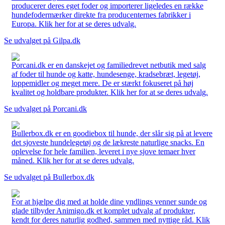
producerer deres eget foder og importerer ligeledes en række
hundefodermærker direkte fra producenternes fabrikker i
Europa. Klik her for at se deres udvalg.
Se udvalget på Gilpa.dk
Porcani.dk er en danskejet og familiedrevet netbutik med salg
af foder til hunde og katte, hundesenge, kradsebræt, legetøj,
loppemidler og meget mere. De er stærkt fokuseret på høj
kvalitet og holdbare produkter. Klik her for at se deres udvalg.
Se udvalget på Porcani.dk
Bullerbox.dk er en goodiebox til hunde, der slår sig på at levere
det sjoveste hundelegetøj og de lækreste naturlige snacks. En
oplevelse for hele familien, leveret i nye sjove temaer hver
måned. Klik her for at se deres udvalg.
Se udvalget på Bullerbox.dk
For at hjælpe dig med at holde dine yndlings venner sunde og
glade tilbyder Animigo.dk et komplet udvalg af produkter,
kendt for deres naturlig godhed, sammen med nyttige råd. Klik