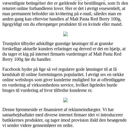
væsentligste betingelser der er gældende for bestillingen, som fx den
returret online forhandleren lover. Her er det i øvrigt essesentielt, at
man permanent beholder sin kvittering på e-mail, således man en
anden gang kan eftervise handlen af Malt Pasta Red Berry 100g,
ligegyldigt om du efterspørger produkter til en kvinde eller mand.
Trustpilot tilbyder adskillige gunstige løsninger til at granske
forskellige aktuelle kunders erfaringer og derved er det en hjælp, at
du tager et kig på internet firmaets vurderinger af Malt Pasta Red
Berry 100g før du handler.
Facebook byder på lige så vel regulære gode løsninger til at få
kendskab til online forretningens popularitet. I øvrigt ses en række
online webshops som giver kunderne mulighed for at offentliggøre
en vurdering af virksomhedens service, hvilket ligeledes burde
bruges til vurdering af hvor tilfredse kunderne er.
Denne hjemmeside er finansieret af reklameindtægter. Vi har
samarbejdsaftaler med diverse internet firmaer idet vi introducerer
butikkernes produkter, og tager imod provision ifald den besøgende
vi sender videre gennemfører en ordre.