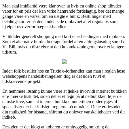
Man skal imidlertid være klar over, at hvis en online shop tilbyder
varer for en pris der kan virke hamrende fordelagtig, bør det mange
gange være en varsel om en uægte e-butik. Bestillinger med
betalingskort er på den anden side omfavnet af et regulativ, som
hjælper os overfor uægte e-handler.
Vi tilråder generelt shopping med kort eller betalinger med mobilen.
Som et alternativ burde du drage fordel af en afdragsløsning som fx
ViaBill, hvis du tilstræber at dække omkostningerne over et længere
tidsrum.
Inden folk bestiller hos en Trixie e-forhandler kan man i reglen læse
webshoppens handelsbetingelser, dog er det uden tvivl et
tidskrævende projekt.
En nemmere løsning kunne være at tjekke hvorvidt internet butikken
er e-mærke tilsluttet, siden det er et tegn på at netbutikken føjer de
danske love, samt at internet butikken undertiden undersøges af
specialister der har indsigt i reglerne på området. Dette er desuden
din mulighed for bistand, såfremt du oplever vanskeligheder ved dit
indkøb.
Desuden er det klogt at køberen er omhyggelig omkring de