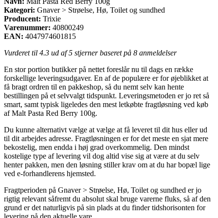
Navn:
Malt Pasta Red Berry 100g
Kategori:
Gnaver > Strøelse, Hø, Toilet og sundhed
Producent:
Trixie
Varenummer:
40800249
EAN:
4047974601815
Vurderet til
4.3
ud af 5 stjerner baseret på
8
anmeldelser
En stor portion butikker på nettet foreslår nu til dags en række
forskellige leveringsudgaver. En af de populære er for øjeblikket at
få bragt ordren til en pakkeshop, så du nemt selv kan hente
bestillingen på et selvvalgt tidspunkt. Leveringsmetoden er jo ret så
smart, samt typisk ligeledes den mest letkøbte fragtløsning ved køb
af Malt Pasta Red Berry 100g.
Du kunne alternativt vælge at vælge at få leveret til dit hus eller ud
til dit arbejdes adresse. Fragtløsningen er for det meste en sjat mere
bekostelig, men endda i høj grad overkommelig. Den mindst
kostelige type af levering vil dog altid vise sig at være at du selv
henter pakken, men den løsning stiller krav om at du har bopæl lige
ved e-forhandlerens hjemsted.
Fragtperioden på Gnaver > Strøelse, Hø, Toilet og sundhed er jo
rigtig relevant såfremt du absolut skal bruge varerne fluks, så af den
grund er det naturligvis på sin plads at du finder tidshorisonten for
levering på den aktuelle vare.