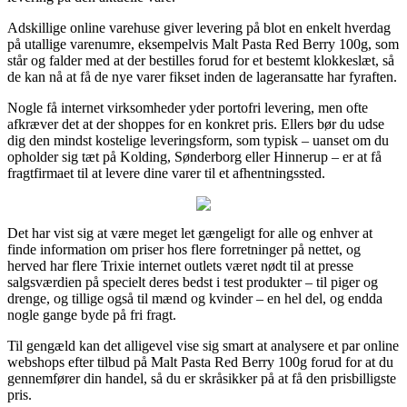
Adskillige online varehuse giver levering på blot en enkelt hverdag
på utallige varenumre, eksempelvis Malt Pasta Red Berry 100g, som
står og falder med at der bestilles forud for et bestemt klokkeslæt, så
de kan nå at få de nye varer fikset inden de lageransatte har fyraften.
Nogle få internet virksomheder yder portofri levering, men ofte
afkræver det at der shoppes for en konkret pris. Ellers bør du udse
dig den mindst kostelige leveringsform, som typisk – uanset om du
opholder sig tæt på Kolding, Sønderborg eller Hinnerup – er at få
fragtfirmaet til at levere dine varer til et afhentningssted.
Det har vist sig at være meget let gængeligt for alle og enhver at
finde information om priser hos flere forretninger på nettet, og
herved har flere Trixie internet outlets været nødt til at presse
salgsværdien på specielt deres bedst i test produkter – til piger og
drenge, og tillige også til mænd og kvinder – en hel del, og endda
nogle gange byde på fri fragt.
Til gengæld kan det alligevel vise sig smart at analysere et par online
webshops efter tilbud på Malt Pasta Red Berry 100g forud for at du
gennemfører din handel, så du er skråsikker på at få den prisbilligste
pris.