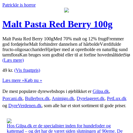
Patrickle is horror
Malt Pasta Red Berry 100g
Malt Pasta Red Berry 100gMed 70% malt og 12% frugtFremmer
god fordøjelseMalt forhindrer dannelsen af hårboldeVærdifulde
fructo-oligosacchariderHjælper med at opretholde en naturllig sund
tarmfloraKan bruges som godbid eller til at forfine hovedmåltidetStø
(Læs mere)
49
kr.
(Vis fragtpris)
Læs mere »
Køb nu »
De mest populære dyrewebshops i øjeblikket er
Gilpa.dk
,
Porcani.dk
,
Bullerbox.dk
,
Animigo.dk
,
Dyrelageret.dk
,
PetLux.dk
og
DyreVerdenen.dk
, som alle har et stort sortiment til gode priser.
Hos Gilpa.dk er de specialister inden for hundefoder og
kattemad – og det har de været siden slutningen af 90erne. De