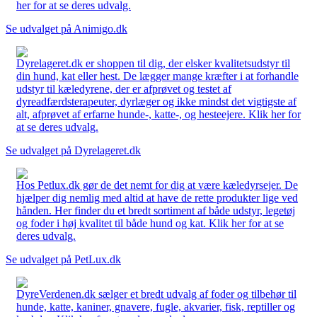
her for at se deres udvalg.
Se udvalget på Animigo.dk
Dyrelageret.dk er shoppen til dig, der elsker kvalitetsudstyr til
din hund, kat eller hest. De lægger mange kræfter i at forhandle
udstyr til kæledyrene, der er afprøvet og testet af
dyreadfærdsterapeuter, dyrlæger og ikke mindst det vigtigste af
alt, afprøvet af erfarne hunde-, katte-, og hesteejere. Klik her for
at se deres udvalg.
Se udvalget på Dyrelageret.dk
Hos Petlux.dk gør de det nemt for dig at være kæledyrsejer. De
hjælper dig nemlig med altid at have de rette produkter lige ved
hånden. Her finder du et bredt sortiment af både udstyr, legetøj
og foder i høj kvalitet til både hund og kat. Klik her for at se
deres udvalg.
Se udvalget på PetLux.dk
DyreVerdenen.dk sælger et bredt udvalg af foder og tilbehør til
hunde, katte, kaniner, gnavere, fugle, akvarier, fisk, reptiller og