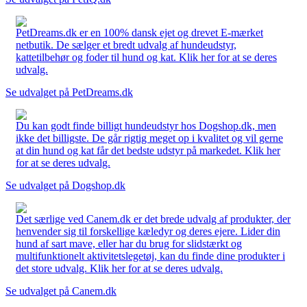
PetDreams.dk er en 100% dansk ejet og drevet E-mærket
netbutik. De sælger et bredt udvalg af hundeudstyr,
kattetilbehør og foder til hund og kat. Klik her for at se deres
udvalg.
Se udvalget på PetDreams.dk
Du kan godt finde billigt hundeudstyr hos Dogshop.dk, men
ikke det billigste. De går rigtig meget op i kvalitet og vil gerne
at din hund og kat får det bedste udstyr på markedet. Klik her
for at se deres udvalg.
Se udvalget på Dogshop.dk
Det særlige ved Canem.dk er det brede udvalg af produkter, der
henvender sig til forskellige kæledyr og deres ejere. Lider din
hund af sart mave, eller har du brug for slidstærkt og
multifunktionelt aktivitetslegetøj, kan du finde dine produkter i
det store udvalg. Klik her for at se deres udvalg.
Se udvalget på Canem.dk