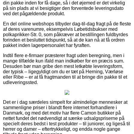
din pakke inden for få dage, så i det øjemed er det virkelig
på sin plads at vi besigtiger den forventede leveringsdato
ved det pågældende produkt.
En del online webshops tilbyder dag-til-dag fragt på de fleste
af deres varenumre, eksempelvis Løbetidsbukser med
polkaprikker-Str. 0, som påkræver at bestillingen fuldbyrdes
forinden et besluttet tidspunkt, så at de kan nå at få ordren
pakket inden lagerpersonalet har fyraften.
Indtil flere e-firmaer præsterer fragt uden beregning, men i
mange tilfælde kun ifald man indkøber for en præcis sum.
Desuden bør man gribe den mest letkøbte leveringsform,
der typisk – ligegyldigt om du er tæt på Herning, Værløse
eller Ribe – er at få fragtmanden til at bringe din pakke til et
udleveringssted.
Det er i dag særdeles simpelt for almindelige mennesker at
sammenligne priser i blandt flere internet forhandlere i
Danmark, og med det motiv har flere Camon butikker på
nettet fundet det nødvendigt at sænke udsalgspriserne på
specielt deres bedst i test produkter – til juniorer, og ligeså til
herrer og damer – eftertrykkeligt, og endda nogle gange