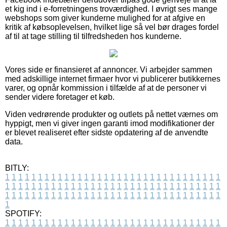
et kig ind i e-forretningens troværdighed. I øvrigt ses mange
webshops som giver kunderne mulighed for at afgive en
kritik af købsoplevelsen, hvilket lige så vel bør drages fordel
af til at tage stilling til tilfredsheden hos kunderne.
Vores side er finansieret af annoncer. Vi arbejder sammen
med adskillige internet firmaer hvor vi publicerer butikkernes
varer, og opnår kommission i tilfælde af at de personer vi
sender videre foretager et køb.
Viden vedrørende produkter og outlets på nettet værnes om
hyppigt, men vi giver ingen garanti imod modifikationer der
er blevet realiseret efter sidste opdatering af de anvendte
data.
BITLY:
1
1
1
1
1
1
1
1
1
1
1
1
1
1
1
1
1
1
1
1
1
1
1
1
1
1
1
1
1
1
1
1
1
1
1
1
1
1
1
1
1
1
1
1
1
1
1
1
1
1
1
1
1
1
1
1
1
1
1
1
1
1
1
1
1
1
1
1
1
1
1
1
1
1
1
1
1
1
1
1
1
1
1
1
1
1
1
1
1
1
1
1
1
1
1
1
1
1
1
1
SPOTIFY:
1
1
1
1
1
1
1
1
1
1
1
1
1
1
1
1
1
1
1
1
1
1
1
1
1
1
1
1
1
1
1
1
1