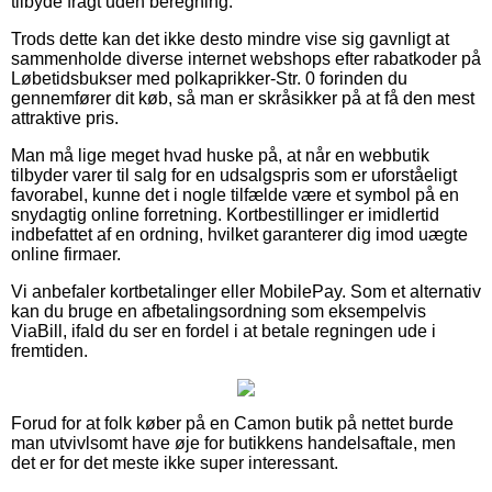
tilbyde fragt uden beregning.
Trods dette kan det ikke desto mindre vise sig gavnligt at
sammenholde diverse internet webshops efter rabatkoder på
Løbetidsbukser med polkaprikker-Str. 0 forinden du
gennemfører dit køb, så man er skråsikker på at få den mest
attraktive pris.
Man må lige meget hvad huske på, at når en webbutik
tilbyder varer til salg for en udsalgspris som er uforståeligt
favorabel, kunne det i nogle tilfælde være et symbol på en
snydagtig online forretning. Kortbestillinger er imidlertid
indbefattet af en ordning, hvilket garanterer dig imod uægte
online firmaer.
Vi anbefaler kortbetalinger eller MobilePay. Som et alternativ
kan du bruge en afbetalingsordning som eksempelvis
ViaBill, ifald du ser en fordel i at betale regningen ude i
fremtiden.
Forud for at folk køber på en Camon butik på nettet burde
man utvivlsomt have øje for butikkens handelsaftale, men
det er for det meste ikke super interessant.