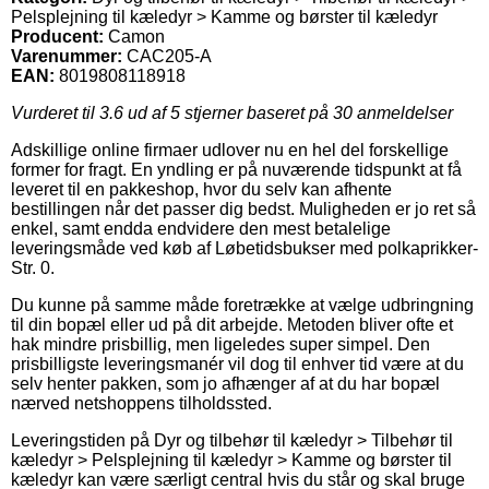
Pelsplejning til kæledyr > Kamme og børster til kæledyr
Producent:
Camon
Varenummer:
CAC205-A
EAN:
8019808118918
Vurderet til
3.6
ud af 5 stjerner baseret på
30
anmeldelser
Adskillige online firmaer udlover nu en hel del forskellige
former for fragt. En yndling er på nuværende tidspunkt at få
leveret til en pakkeshop, hvor du selv kan afhente
bestillingen når det passer dig bedst. Muligheden er jo ret så
enkel, samt endda endvidere den mest betalelige
leveringsmåde ved køb af Løbetidsbukser med polkaprikker-
Str. 0.
Du kunne på samme måde foretrække at vælge udbringning
til din bopæl eller ud på dit arbejde. Metoden bliver ofte et
hak mindre prisbillig, men ligeledes super simpel. Den
prisbilligste leveringsmanér vil dog til enhver tid være at du
selv henter pakken, som jo afhænger af at du har bopæl
nærved netshoppens tilholdssted.
Leveringstiden på Dyr og tilbehør til kæledyr > Tilbehør til
kæledyr > Pelsplejning til kæledyr > Kamme og børster til
kæledyr kan være særligt central hvis du står og skal bruge