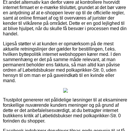
Et andet alternativ kan derfor være at kontrollere hvorvidt
internet firmaet er e-mærke tilsluttet, grundet at det bør være
en antydning af at e-shoppen lever op til de officielle regler,
samt at online firmaet af og til overværes af jurister der
kender til vilkårene på området. Dette er en god lejlighed til
at blive hjulpet, når du skulle få besvær i processen med din
handel.
Ligeså støtter vi at kunden er opmærksom på de mest
aktuelle retningslinjer der gælder for bestillingen, f.eks.
hvilken byttepolitik internet webshoppen kører med. I den
sammenhæng er det på samme måde relevant, at man
permanent beholder ens faktura, så man altid kan påvise
ordren af Løbetidsbukser med polkaprikker-Str. 0, uden
hensyn til om man er på gaveindkøb til en kvinde eller
mand.
Trustpilot genererer ret pålidelige løsninger til at eksaminere
forskellige nuværende kunders meninger og på grund af
dette er det anbefalelsesværdigt, at du betragter internet
butikkens kritik af Løbetidsbukser med polkaprikker-Str. 0
forinden du shopper.
Facebook indebærer derudover tilpas gode genveje til at få