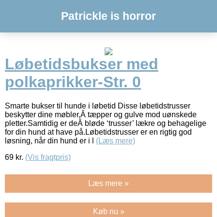
Patrickle is horror
Løbetidsbukser med
polkaprikker-Str. 0
Smarte bukser til hunde i løbetid Disse løbetidstrusser
beskytter dine møbler,Â tæpper og gulve mod uønskede
pletter.Samtidig er deÂ bløde ‘trusser’ lækre og behagelige
for din hund at have på.Løbetidstrusser er en rigtig god
løsning, når din hund er i l
(Læs mere)
69
kr.
(Vis fragtpris)
Læs mere »
Køb nu »