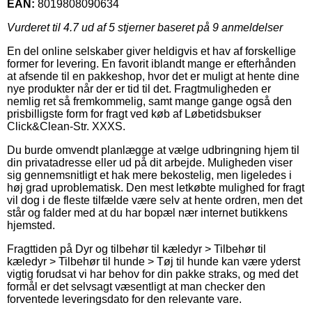
EAN:
8019808090634
Vurderet til
4.7
ud af 5 stjerner baseret på
9
anmeldelser
En del online selskaber giver heldigvis et hav af forskellige
former for levering. En favorit iblandt mange er efterhånden
at afsende til en pakkeshop, hvor det er muligt at hente dine
nye produkter når der er tid til det. Fragtmuligheden er
nemlig ret så fremkommelig, samt mange gange også den
prisbilligste form for fragt ved køb af Løbetidsbukser
Click&Clean-Str. XXXS.
Du burde omvendt planlægge at vælge udbringning hjem til
din privatadresse eller ud på dit arbejde. Muligheden viser
sig gennemsnitligt et hak mere bekostelig, men ligeledes i
høj grad uproblematisk. Den mest letkøbte mulighed for fragt
vil dog i de fleste tilfælde være selv at hente ordren, men det
står og falder med at du har bopæl nær internet butikkens
hjemsted.
Fragttiden på Dyr og tilbehør til kæledyr > Tilbehør til
kæledyr > Tilbehør til hunde > Tøj til hunde kan være yderst
vigtig forudsat vi har behov for din pakke straks, og med det
formål er det selvsagt væsentligt at man checker den
forventede leveringsdato for den relevante vare.