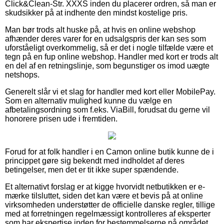
Click&Clean-Str. XXXS inden du placerer ordren, så man er
skudsikker på at indhente den mindst kostelige pris.
Man bør trods alt huske på, at hvis en online webshop
afhænder deres varer for en udsalgspris der kan ses som
uforståeligt overkommelig, så er det i nogle tilfælde være et
tegn på en fup online webshop. Handler med kort er trods alt
en del af en retningslinje, som begunstiger os imod uægte
netshops.
Generelt slår vi et slag for handler med kort eller MobilePay.
Som en alternativ mulighed kunne du vælge en
afbetalingsordning som f.eks. ViaBill, forudsat du gerne vil
honorere prisen ude i fremtiden.
Forud for at folk handler i en Camon online butik kunne de i
princippet gøre sig bekendt med indholdet af deres
betingelser, men det er tit ikke super spændende.
Et alternativt forslag er at kigge hvorvidt netbutikken er e-
mærke tilsluttet, siden det kan være et bevis på at online
virksomheden understøtter de officielle danske regler, tillige
med at forretningen regelmæssigt kontrolleres af eksperter
som har ekspertise inden for bestemmelserne på området.