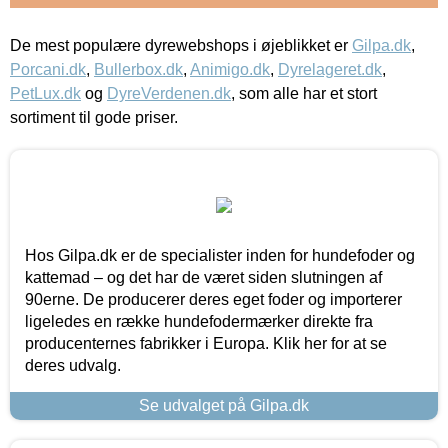
De mest populære dyrewebshops i øjeblikket er
Gilpa.dk
,
Porcani.dk
,
Bullerbox.dk
,
Animigo.dk
,
Dyrelageret.dk
,
PetLux.dk
og
DyreVerdenen.dk
, som alle har et stort
sortiment til gode priser.
Hos Gilpa.dk er de specialister inden for hundefoder og
kattemad – og det har de været siden slutningen af
90erne. De producerer deres eget foder og importerer
ligeledes en række hundefodermærker direkte fra
producenternes fabrikker i Europa. Klik her for at se
deres udvalg.
Se udvalget på Gilpa.dk