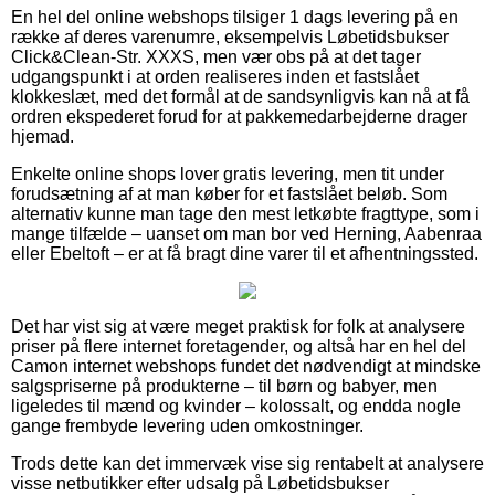
En hel del online webshops tilsiger 1 dags levering på en
række af deres varenumre, eksempelvis Løbetidsbukser
Click&Clean-Str. XXXS, men vær obs på at det tager
udgangspunkt i at orden realiseres inden et fastslået
klokkeslæt, med det formål at de sandsynligvis kan nå at få
ordren ekspederet forud for at pakkemedarbejderne drager
hjemad.
Enkelte online shops lover gratis levering, men tit under
forudsætning af at man køber for et fastslået beløb. Som
alternativ kunne man tage den mest letkøbte fragttype, som i
mange tilfælde – uanset om man bor ved Herning, Aabenraa
eller Ebeltoft – er at få bragt dine varer til et afhentningssted.
Det har vist sig at være meget praktisk for folk at analysere
priser på flere internet foretagender, og altså har en hel del
Camon internet webshops fundet det nødvendigt at mindske
salgspriserne på produkterne – til børn og babyer, men
ligeledes til mænd og kvinder – kolossalt, og endda nogle
gange frembyde levering uden omkostninger.
Trods dette kan det immervæk vise sig rentabelt at analysere
visse netbutikker efter udsalg på Løbetidsbukser