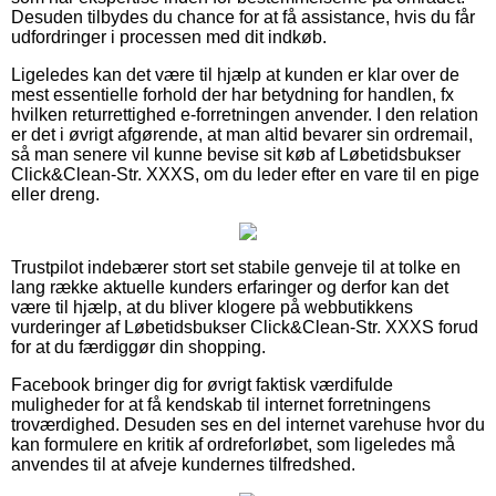
Desuden tilbydes du chance for at få assistance, hvis du får
udfordringer i processen med dit indkøb.
Ligeledes kan det være til hjælp at kunden er klar over de
mest essentielle forhold der har betydning for handlen, fx
hvilken returrettighed e-forretningen anvender. I den relation
er det i øvrigt afgørende, at man altid bevarer sin ordremail,
så man senere vil kunne bevise sit køb af Løbetidsbukser
Click&Clean-Str. XXXS, om du leder efter en vare til en pige
eller dreng.
Trustpilot indebærer stort set stabile genveje til at tolke en
lang række aktuelle kunders erfaringer og derfor kan det
være til hjælp, at du bliver klogere på webbutikkens
vurderinger af Løbetidsbukser Click&Clean-Str. XXXS forud
for at du færdiggør din shopping.
Facebook bringer dig for øvrigt faktisk værdifulde
muligheder for at få kendskab til internet forretningens
troværdighed. Desuden ses en del internet varehuse hvor du
kan formulere en kritik af ordreforløbet, som ligeledes må
anvendes til at afveje kundernes tilfredshed.