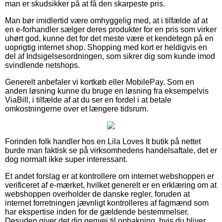
man er skudsikker på at få den skarpeste pris.
Man bør imidlertid være omhyggelig med, at i tilfælde af at
en e-forhandler sælger deres produkter for en pris som virker
uhørt god, kunne det for det meste være et kendetegn på en
uoprigtig internet shop. Shopping med kort er heldigvis en
del af Indsigelsesordningen, som sikrer dig som kunde imod
svindlende netshops.
Generelt anbefaler vi kortkøb eller MobilePay. Som en
anden løsning kunne du bruge en løsning fra eksempelvis
ViaBill, i tilfælde af at du ser en fordel i at betale
omkostningerne over et længere tidsrum.
Forinden folk handler hos en Lila Loves It butik på nettet
burde man faktisk se på virksomhedens handelsaftale, det er
dog normalt ikke super interessant.
Et andet forslag er at kontrollere om internet webshoppen er
verificeret af e-mærket, hvilket generelt er en erklæring om at
webshoppen overholder de danske regler, foruden at
internet forretningen jævnligt kontrolleres af fagmænd som
har ekspertise inden for de gældende bestemmelser.
Desuden giver det dig genvej til opbakning, hvis du bliver