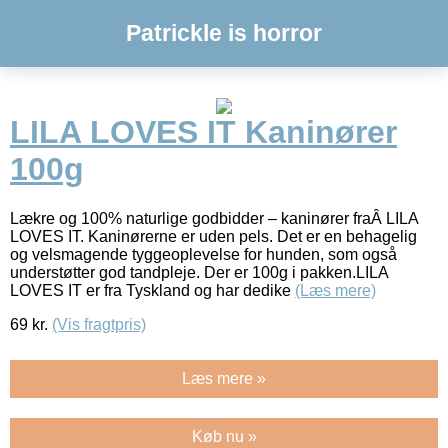
Patrickle is horror
LILA LOVES IT Kaninører
100g
Lækre og 100% naturlige godbidder – kaninører fraÂ LILA
LOVES IT. Kaninørerne er uden pels. Det er en behagelig
og velsmagende tyggeoplevelse for hunden, som også
understøtter god tandpleje. Der er 100g i pakken.LILA
LOVES IT er fra Tyskland og har dedike
(Læs mere)
69
kr.
(Vis fragtpris)
Læs mere »
Køb nu »