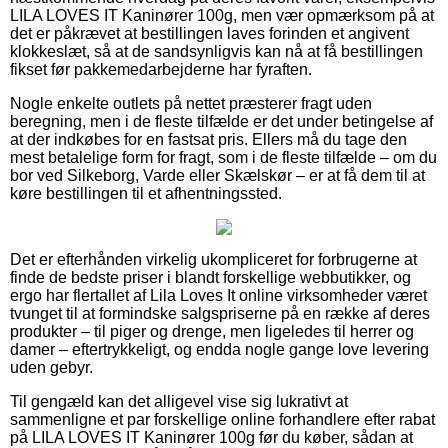
LILA LOVES IT Kaninører 100g, men vær opmærksom på at
det er påkrævet at bestillingen laves forinden et angivent
klokkeslæt, så at de sandsynligvis kan nå at få bestillingen
fikset før pakkemedarbejderne har fyraften.
Nogle enkelte outlets på nettet præsterer fragt uden
beregning, men i de fleste tilfælde er det under betingelse af
at der indkøbes for en fastsat pris. Ellers må du tage den
mest betalelige form for fragt, som i de fleste tilfælde – om du
bor ved Silkeborg, Varde eller Skælskør – er at få dem til at
køre bestillingen til et afhentningssted.
Det er efterhånden virkelig ukompliceret for forbrugerne at
finde de bedste priser i blandt forskellige webbutikker, og
ergo har flertallet af Lila Loves It online virksomheder været
tvunget til at formindske salgspriserne på en række af deres
produkter – til piger og drenge, men ligeledes til herrer og
damer – eftertrykkeligt, og endda nogle gange love levering
uden gebyr.
Til gengæld kan det alligevel vise sig lukrativt at
sammenligne et par forskellige online forhandlere efter rabat
på LILA LOVES IT Kaninører 100g før du køber, sådan at