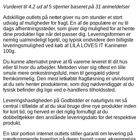
Vurderet til
4.2
ud af 5 stjerner baseret på
31
anmeldelser
Adskillige outlets på nettet giver nu om stunder et stort
udvalg af muligheder for fragt. En af de populære er nu til
dags afhentningssteder, som giver dig mulighed for at hente
dine produkter lige når det passer dig. Leveringsformen er
nemlig ualmindeligt ligetil, og typisk endvidere den billigste
leveringsmulighed ved køb af LILA LOVES IT Kaninører
100g.
Du kunne alternativt prøve at få varerne leveret til dit hus
eller til hvor du arbejder. Metoden viser sig oftest en lille
smule mere omkostningsfuld, men til gengæld yderst
fremkommelig. Den mest letkøbte fragtløsning er utvivlsomt
at du selv henter produkterne, som dog nødvendiggør at du
fysisk befinder dig lige ved e-handlens tilholdssted.
Leveringshastigheden på Godbidder er naturligvis ret så
central i tilfælde af at du skal bruge dine nye produkter inden
for kort tid, og herved er det rigtig fornuftigt at du
dobbelttjekker den anslåede leveringsdato for det respektive
produkt.
En stor portion internet outlets stiller garanti om levering på
næstkommende hverdag på deres favorit varer, eksempelvis