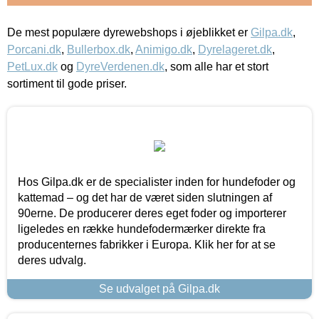
De mest populære dyrewebshops i øjeblikket er
Gilpa.dk
,
Porcani.dk
,
Bullerbox.dk
,
Animigo.dk
,
Dyrelageret.dk
,
PetLux.dk
og
DyreVerdenen.dk
, som alle har et stort
sortiment til gode priser.
Hos Gilpa.dk er de specialister inden for hundefoder og
kattemad – og det har de været siden slutningen af
90erne. De producerer deres eget foder og importerer
ligeledes en række hundefodermærker direkte fra
producenternes fabrikker i Europa. Klik her for at se
deres udvalg.
Se udvalget på Gilpa.dk