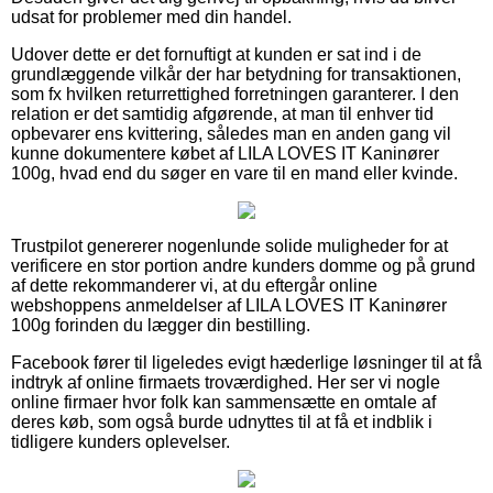
udsat for problemer med din handel.
Udover dette er det fornuftigt at kunden er sat ind i de
grundlæggende vilkår der har betydning for transaktionen,
som fx hvilken returrettighed forretningen garanterer. I den
relation er det samtidig afgørende, at man til enhver tid
opbevarer ens kvittering, således man en anden gang vil
kunne dokumentere købet af LILA LOVES IT Kaninører
100g, hvad end du søger en vare til en mand eller kvinde.
Trustpilot genererer nogenlunde solide muligheder for at
verificere en stor portion andre kunders domme og på grund
af dette rekommanderer vi, at du eftergår online
webshoppens anmeldelser af LILA LOVES IT Kaninører
100g forinden du lægger din bestilling.
Facebook fører til ligeledes evigt hæderlige løsninger til at få
indtryk af online firmaets troværdighed. Her ser vi nogle
online firmaer hvor folk kan sammensætte en omtale af
deres køb, som også burde udnyttes til at få et indblik i
tidligere kunders oplevelser.