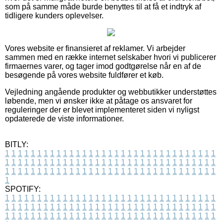
som på samme måde burde benyttes til at få et indtryk af
tidligere kunders oplevelser.
Vores website er finansieret af reklamer. Vi arbejder
sammen med en række internet selskaber hvori vi publicerer
firmaernes varer, og tager imod godtgørelse når en af de
besøgende på vores website fuldfører et køb.
Vejledning angående produkter og webbutikker understøttes
løbende, men vi ønsker ikke at påtage os ansvaret for
reguleringer der er blevet implementeret siden vi nyligst
opdaterede de viste informationer.
BITLY:
1
1
1
1
1
1
1
1
1
1
1
1
1
1
1
1
1
1
1
1
1
1
1
1
1
1
1
1
1
1
1
1
1
1
1
1
1
1
1
1
1
1
1
1
1
1
1
1
1
1
1
1
1
1
1
1
1
1
1
1
1
1
1
1
1
1
1
1
1
1
1
1
1
1
1
1
1
1
1
1
1
1
1
1
1
1
1
1
1
1
1
1
1
1
1
1
1
1
1
1
SPOTIFY:
1
1
1
1
1
1
1
1
1
1
1
1
1
1
1
1
1
1
1
1
1
1
1
1
1
1
1
1
1
1
1
1
1
1
1
1
1
1
1
1
1
1
1
1
1
1
1
1
1
1
1
1
1
1
1
1
1
1
1
1
1
1
1
1
1
1
1
1
1
1
1
1
1
1
1
1
1
1
1
1
1
1
1
1
1
1
1
1
1
1
1
1
1
1
1
1
1
1
1