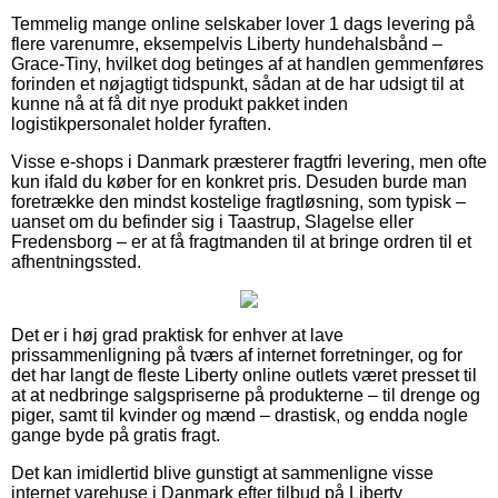
Temmelig mange online selskaber lover 1 dags levering på
flere varenumre, eksempelvis Liberty hundehalsbånd –
Grace-Tiny, hvilket dog betinges af at handlen gemmenføres
forinden et nøjagtigt tidspunkt, sådan at de har udsigt til at
kunne nå at få dit nye produkt pakket inden
logistikpersonalet holder fyraften.
Visse e-shops i Danmark præsterer fragtfri levering, men ofte
kun ifald du køber for en konkret pris. Desuden burde man
foretrække den mindst kostelige fragtløsning, som typisk –
uanset om du befinder sig i Taastrup, Slagelse eller
Fredensborg – er at få fragtmanden til at bringe ordren til et
afhentningssted.
Det er i høj grad praktisk for enhver at lave
prissammenligning på tværs af internet forretninger, og for
det har langt de fleste Liberty online outlets været presset til
at at nedbringe salgspriserne på produkterne – til drenge og
piger, samt til kvinder og mænd – drastisk, og endda nogle
gange byde på gratis fragt.
Det kan imidlertid blive gunstigt at sammenligne visse
internet varehuse i Danmark efter tilbud på Liberty