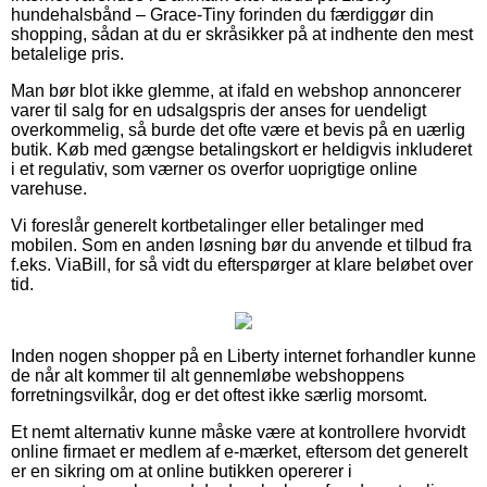
hundehalsbånd – Grace-Tiny forinden du færdiggør din
shopping, sådan at du er skråsikker på at indhente den mest
betalelige pris.
Man bør blot ikke glemme, at ifald en webshop annoncerer
varer til salg for en udsalgspris der anses for uendeligt
overkommelig, så burde det ofte være et bevis på en uærlig
butik. Køb med gængse betalingskort er heldigvis inkluderet
i et regulativ, som værner os overfor uoprigtige online
varehuse.
Vi foreslår generelt kortbetalinger eller betalinger med
mobilen. Som en anden løsning bør du anvende et tilbud fra
f.eks. ViaBill, for så vidt du efterspørger at klare beløbet over
tid.
Inden nogen shopper på en Liberty internet forhandler kunne
de når alt kommer til alt gennemløbe webshoppens
forretningsvilkår, dog er det oftest ikke særlig morsomt.
Et nemt alternativ kunne måske være at kontrollere hvorvidt
online firmaet er medlem af e-mærket, eftersom det generelt
er en sikring om at online butikken opererer i