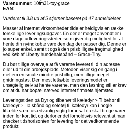
Varenummer:
10fm31-toy-grace
EAN:
Vurderet til
3.8
ud af 5 stjerner baseret på
47
anmeldelser
Masser af internet virksomheder tildeler heldigvis en række
forskellige leveringsudgaver. En der er meget anvendt er i
vore dage udleveringssteder, som giver dig mulighed for at
hente din nyindkøbte vare den dag der passer dig. Denne er
jo super enkel, samt tit også den prisbilligste fragtmulighed
ved køb af Liberty hundehalsbånd – Grace-Tiny.
Du bør tillige overveje at få varerne leveret til din adresse
eller ud til din arbejdsplads. Metoden viser sig en gang i
mellem en smule mindre prisbillig, men tillige meget
gnidningsløs. Den mest letkøbte leveringsmodel er
unægtelig selv at hente varerne, men den løsning stiller krav
om at du har bopæl nærved internet firmaets hjemsted.
Leveringstiden på Dyr og tilbehør til kæledyr > Tilbehør til
kæledyr > Halsbånd og seletøj til kæledyr kan i nogle
tilfælde være usædvanlig vigtig forudsat du skal bruge varen
inden for kort tid, og derfor er det forholdsvis relevant at man
checker tidshorisonten for levering for det vedkommende
produkt.