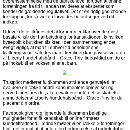
overensstemmelse med de danske love, foruden at online
forretningen fra tid til anden revideres af eksperter som
kender de gældende regulativer. Det er en rigtig god chance
for support, for så vidt du forvoldes udfordringer ved dit
indkøb.
Udover dette tilrådes det at køberen er klar over de mest
basale vilkår der har betydning for transaktionen, fx hvilken
byttepolitik butikken tilsikrer. I den sammenhæng er det i
øvrigt vigtigt, at man til enhver tid beholder ens
kvitteringsmail, således man i fremtiden kan påvise sin ordre
af Liberty hundehalsbånd – Grace-Tiny, ligegyldigt om du er
på indkøb til en voksen eller et barn.
Trustpilot medfører fuldkommen strålende genveje til at
evaluere en række andre konsumenters oplevelser og
derved foreslåes det, at du evaluerer internet selskabets
anmeldelser af Liberty hundehalsbånd – Grace-Tiny før du
placerer din ordre.
Facebook giver dig lignende fuldkommen belejlige
muligheder for at få kendskab til online firmaets
kundetilfredshed. Herinde møder vi en række e-forretninger
hvor det er muligt at notere en bedømmelse af ordreforløbet,