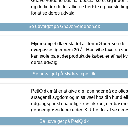
Gnaververdenen.dk har specialiseret sig indenf
og du finder derfor altid de bedste og nyeste tin
for at se deres udvalg.
Se udvalget på Gnaververdenen.dk
Mydreampet.dk er startet af Tonni Sørensen der
dyrepasser igennem 20 år. Han ville lave en sh
kan stole på at det produkt de køber, er af høj kval
deres udvalg.
Se udvalget på Mydreampet.dk
PetIQ.dk mål er at give dig løsninger på de oft
årsager til sygdom og mistrivsel hos din hund el
udgangspunkt i naturlige kosttilskud, der basere
gennemprøvede recepter. Klik her for at se dere
Se udvalget på PetIQ.dk