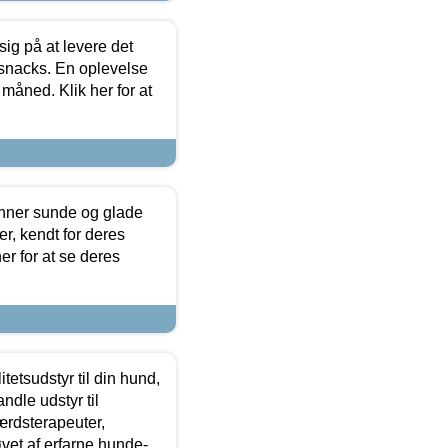
sig på at levere det
 snacks. En oplevelse
 måned. Klik her for at
enner sunde og glade
r, kendt for deres
r for at se deres
tetsudstyr til din hund,
ndle udstyr til
ærdsterapeuter,
øvet af erfarne hunde-,