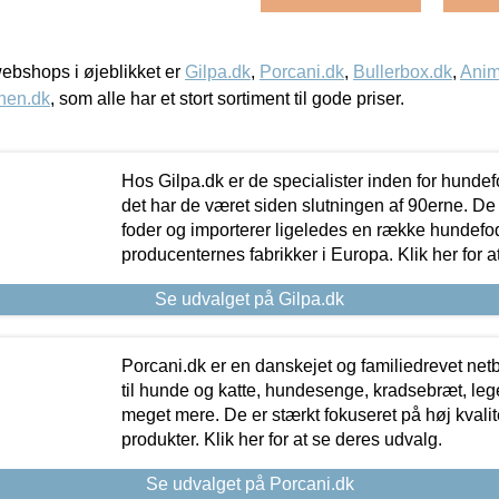
bshops i øjeblikket er
Gilpa.dk
,
Porcani.dk
,
Bullerbox.dk
,
Anim
nen.dk
, som alle har et stort sortiment til gode priser.
Hos Gilpa.dk er de specialister inden for hunde
det har de været siden slutningen af 90erne. De
foder og importerer ligeledes en række hundefo
producenternes fabrikker i Europa. Klik her for a
Se udvalget på Gilpa.dk
Porcani.dk er en danskejet og familiedrevet netb
til hunde og katte, hundesenge, kradsebræt, leg
meget mere. De er stærkt fokuseret på høj kvali
produkter. Klik her for at se deres udvalg.
Se udvalget på Porcani.dk