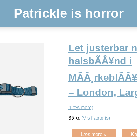
Patrickle is horror
Let justerbar 
halsbÃÂ¥nd i
MÃÂ¸rkeblÃÂ¥ 
– London, Lar
(Læs mere)
35
kr.
(Vis fragtpris)
Læs mere »
Kø