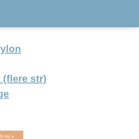
nylon
(flere str)
ge
b nu »