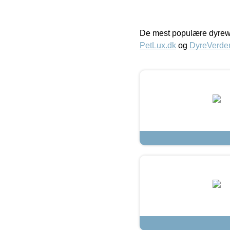
De mest populære dyrewe
PetLux.dk
og
DyreVerde