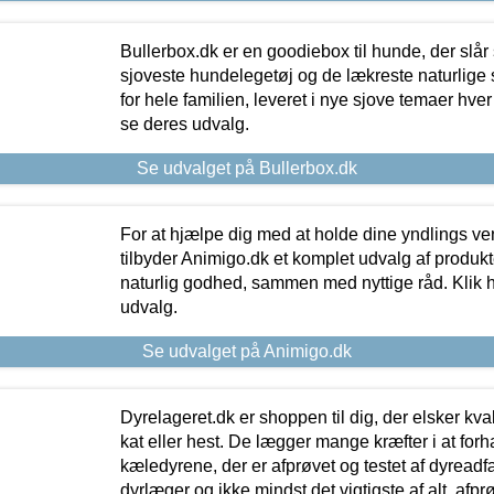
Bullerbox.dk er en goodiebox til hunde, der slår 
sjoveste hundelegetøj og de lækreste naturlige
for hele familien, leveret i nye sjove temaer hver
se deres udvalg.
Se udvalget på Bullerbox.dk
For at hjælpe dig med at holde dine yndlings v
tilbyder Animigo.dk et komplet udvalg af produkte
naturlig godhed, sammen med nyttige råd. Klik he
udvalg.
Se udvalget på Animigo.dk
Dyrelageret.dk er shoppen til dig, der elsker kvali
kat eller hest. De lægger mange kræfter i at forha
kæledyrene, der er afprøvet og testet af dyreadf
dyrlæger og ikke mindst det vigtigste af alt, afpr