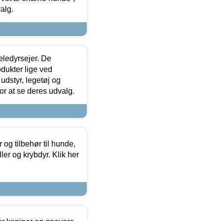
alg.
æledyrsejer. De
odukter lige ved
udstyr, legetøj og
 for at se deres udvalg.
og tilbehør til hunde,
ller og krybdyr. Klik her