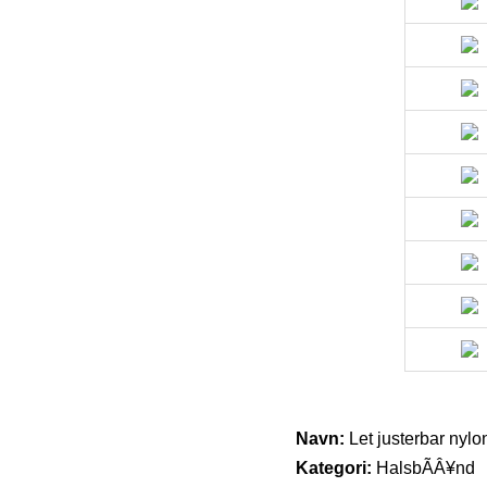
Navn:
Let justerbar nylo
Kategori:
HalsbÃÂ¥nd