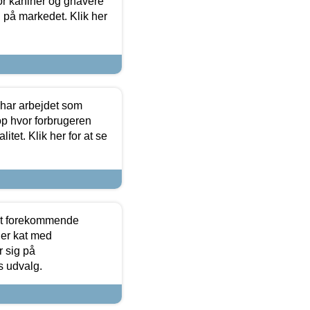
or kaniner og gnavere
g på markedet. Klik her
 har arbejdet som
op hvor forbrugeren
itet. Klik her for at se
est forekommende
ler kat med
r sig på
s udvalg.