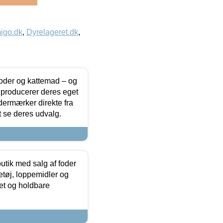
igo.dk
,
Dyrelageret.dk
,
foder og kattemad – og
 producerer deres eget
dermærker direkte fra
t se deres udvalg.
utik med salg af foder
etøj, loppemidler og
tet og holdbare