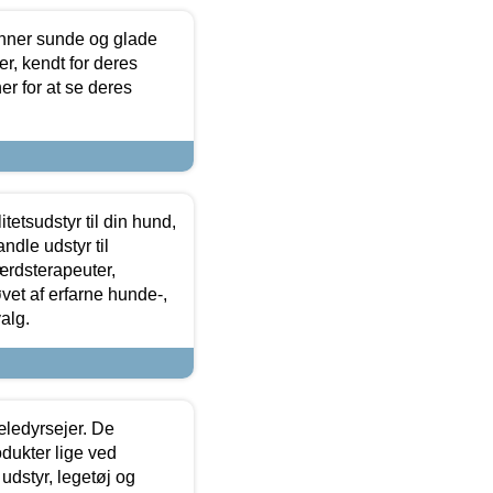
enner sunde og glade
r, kendt for deres
r for at se deres
tetsudstyr til din hund,
ndle udstyr til
ærdsterapeuter,
øvet af erfarne hunde-,
alg.
æledyrsejer. De
odukter lige ved
udstyr, legetøj og