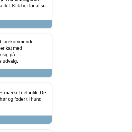
itet. Klik her for at se
est forekommende
ler kat med
r sig på
s udvalg.
E-mærket netbutik. De
hør og foder til hund