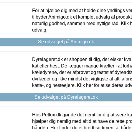
For at hjælpe dig med at holde dine yndlings v
tilbyder Animigo.dk et komplet udvalg af produkte
naturlig godhed, sammen med nyttige råd. Klik he
udvalg.
Se udvalget på Animigo.dk
Dyrelageret.dk er shoppen til dig, der elsker kvali
kat eller hest. De lægger mange kræfter i at forha
kæledyrene, der er afprøvet og testet af dyreadf
dyrlæger og ikke mindst det vigtigste af alt, afpr
katte-, og hesteejere. Klik her for at se deres udv
Se udvalget på Dyrelageret.dk
Hos Petlux.dk gør de det nemt for dig at være k
hjælper dig nemlig med altid at have de rette pr
hånden. Her finder du et bredt sortiment af både 