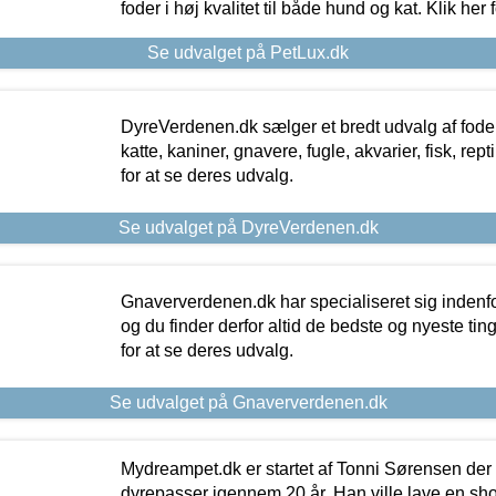
foder i høj kvalitet til både hund og kat. Klik her
Se udvalget på PetLux.dk
DyreVerdenen.dk sælger et bredt udvalg af foder 
katte, kaniner, gnavere, fugle, akvarier, fisk, repti
for at se deres udvalg.
Se udvalget på DyreVerdenen.dk
Gnaververdenen.dk har specialiseret sig indenf
og du finder derfor altid de bedste og nyeste tin
for at se deres udvalg.
Se udvalget på Gnaververdenen.dk
Mydreampet.dk er startet af Tonni Sørensen der
dyrepasser igennem 20 år. Han ville lave en sh