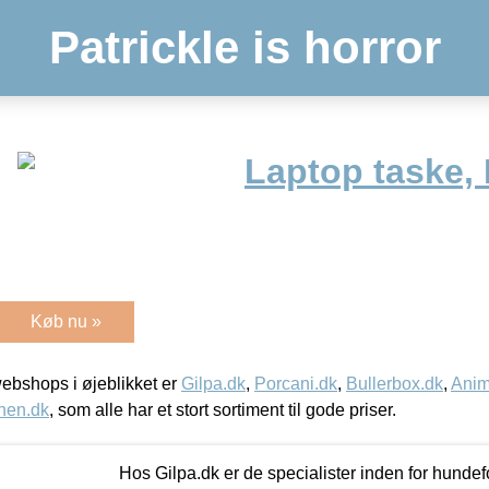
Patrickle is horror
Laptop taske, 
Køb nu »
bshops i øjeblikket er
Gilpa.dk
,
Porcani.dk
,
Bullerbox.dk
,
Anim
nen.dk
, som alle har et stort sortiment til gode priser.
Hos Gilpa.dk er de specialister inden for hunde