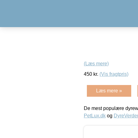
(Læs mere)
450
kr.
(Vis fragtpris)
Læs mere »
De mest populære dyrewe
PetLux.dk
og
DyreVerde