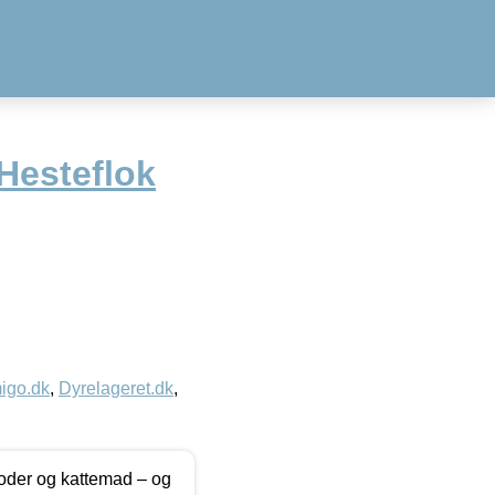
Hesteflok
igo.dk
,
Dyrelageret.dk
,
foder og kattemad – og