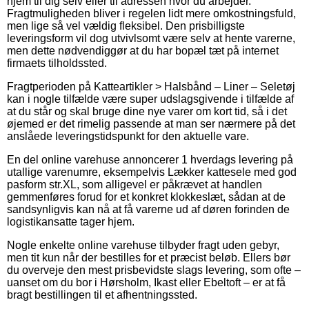
hjem til dig selv eller til adressen hvor du arbejder.
Fragtmuligheden bliver i regelen lidt mere omkostningsfuld,
men lige så vel vældig fleksibel. Den prisbilligste
leveringsform vil dog utvivlsomt være selv at hente varerne,
men dette nødvendiggør at du har bopæl tæt på internet
firmaets tilholdssted.
Fragtperioden på Katteartikler > Halsbånd – Liner – Seletøj
kan i nogle tilfælde være super udslagsgivende i tilfælde af
at du står og skal bruge dine nye varer om kort tid, så i det
øjemed er det rimelig passende at man ser nærmere på det
anslåede leveringstidspunkt for den aktuelle vare.
En del online varehuse annoncerer 1 hverdags levering på
utallige varenumre, eksempelvis Lækker kattesele med god
pasform str.XL, som alligevel er påkrævet at handlen
gemmenføres forud for et konkret klokkeslæt, sådan at de
sandsynligvis kan nå at få varerne ud af døren forinden de
logistikansatte tager hjem.
Nogle enkelte online varehuse tilbyder fragt uden gebyr,
men tit kun når der bestilles for et præcist beløb. Ellers bør
du overveje den mest prisbevidste slags levering, som ofte –
uanset om du bor i Hørsholm, Ikast eller Ebeltoft – er at få
bragt bestillingen til et afhentningssted.