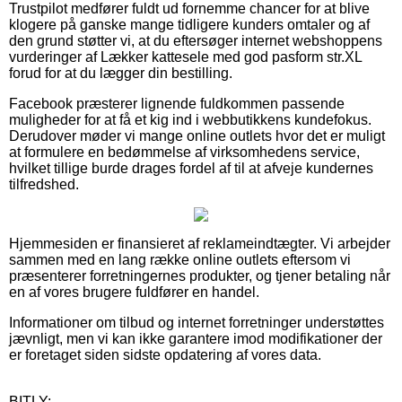
Trustpilot medfører fuldt ud fornemme chancer for at blive
klogere på ganske mange tidligere kunders omtaler og af
den grund støtter vi, at du eftersøger internet webshoppens
vurderinger af Lækker kattesele med god pasform str.XL
forud for at du lægger din bestilling.
Facebook præsterer lignende fuldkommen passende
muligheder for at få et kig ind i webbutikkens kundefokus.
Derudover møder vi mange online outlets hvor det er muligt
at formulere en bedømmelse af virksomhedens service,
hvilket tillige burde drages fordel af til at afveje kundernes
tilfredshed.
Hjemmesiden er finansieret af reklameindtægter. Vi arbejder
sammen med en lang række online outlets eftersom vi
præsenterer forretningernes produkter, og tjener betaling når
en af vores brugere fuldfører en handel.
Informationer om tilbud og internet forretninger understøttes
jævnligt, men vi kan ikke garantere imod modifikationer der
er foretaget siden sidste opdatering af vores data.
BITLY: