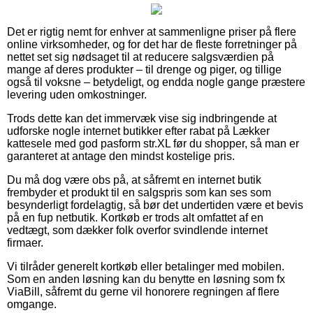
Det er rigtig nemt for enhver at sammenligne priser på flere
online virksomheder, og for det har de fleste forretninger på
nettet set sig nødsaget til at reducere salgsværdien på
mange af deres produkter – til drenge og piger, og tillige
også til voksne – betydeligt, og endda nogle gange præstere
levering uden omkostninger.
Trods dette kan det immervæk vise sig indbringende at
udforske nogle internet butikker efter rabat på Lækker
kattesele med god pasform str.XL før du shopper, så man er
garanteret at antage den mindst kostelige pris.
Du må dog være obs på, at såfremt en internet butik
frembyder et produkt til en salgspris som kan ses som
besynderligt fordelagtig, så bør det undertiden være et bevis
på en fup netbutik. Kortkøb er trods alt omfattet af en
vedtægt, som dækker folk overfor svindlende internet
firmaer.
Vi tilråder generelt kortkøb eller betalinger med mobilen.
Som en anden løsning kan du benytte en løsning som fx
ViaBill, såfremt du gerne vil honorere regningen af flere
omgange.