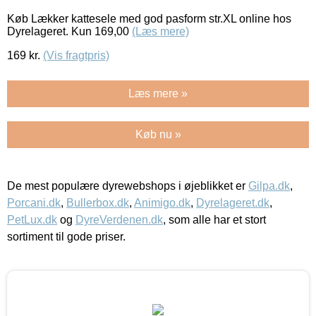
Køb Lækker kattesele med god pasform str.XL online hos
Dyrelageret. Kun 169,00
(Læs mere)
169
kr.
(Vis fragtpris)
Læs mere »
Køb nu »
De mest populære dyrewebshops i øjeblikket er
Gilpa.dk
,
Porcani.dk
,
Bullerbox.dk
,
Animigo.dk
,
Dyrelageret.dk
,
PetLux.dk
og
DyreVerdenen.dk
, som alle har et stort
sortiment til gode priser.