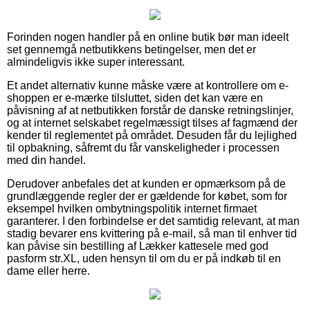
Forinden nogen handler på en online butik bør man ideelt
set gennemgå netbutikkens betingelser, men det er
almindeligvis ikke super interessant.
Et andet alternativ kunne måske være at kontrollere om e-
shoppen er e-mærke tilsluttet, siden det kan være en
påvisning af at netbutikken forstår de danske retningslinjer,
og at internet selskabet regelmæssigt tilses af fagmænd der
kender til reglementet på området. Desuden får du lejlighed
til opbakning, såfremt du får vanskeligheder i processen
med din handel.
Derudover anbefales det at kunden er opmærksom på de
grundlæggende regler der er gældende for købet, som for
eksempel hvilken ombytningspolitik internet firmaet
garanterer. I den forbindelse er det samtidig relevant, at man
stadig bevarer ens kvittering på e-mail, så man til enhver tid
kan påvise sin bestilling af Lækker kattesele med god
pasform str.XL, uden hensyn til om du er på indkøb til en
dame eller herre.