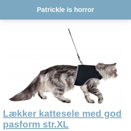
Patrickle is horror
Lækker kattesele med god
pasform str.XL