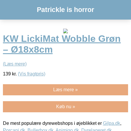
Patrickle is horror
KW LickiMat Wobble Grøn
– Ø18x8cm
(Læs mere)
139
kr.
(Vis fragtpris)
Læs mere »
Køb nu »
De mest populære dyrewebshops i øjeblikket er
Gilpa.dk
,
Porcani.dk
,
Bullerbox.dk
,
Animigo.dk
,
Dyrelageret.dk
,