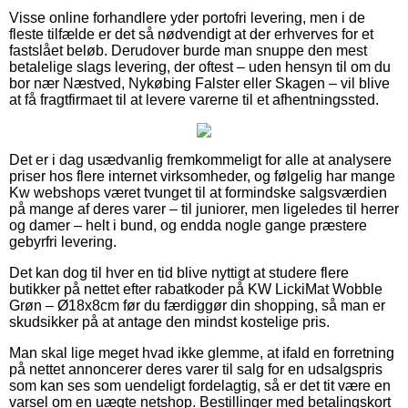
Visse online forhandlere yder portofri levering, men i de
fleste tilfælde er det så nødvendigt at der erhverves for et
fastslået beløb. Derudover burde man snuppe den mest
betalelige slags levering, der oftest – uden hensyn til om du
bor nær Næstved, Nykøbing Falster eller Skagen – vil blive
at få fragtfirmaet til at levere varerne til et afhentningssted.
Det er i dag usædvanlig fremkommeligt for alle at analysere
priser hos flere internet virksomheder, og følgelig har mange
Kw webshops været tvunget til at formindske salgsværdien
på mange af deres varer – til juniorer, men ligeledes til herrer
og damer – helt i bund, og endda nogle gange præstere
gebyrfri levering.
Det kan dog til hver en tid blive nyttigt at studere flere
butikker på nettet efter rabatkoder på KW LickiMat Wobble
Grøn – Ø18x8cm før du færdiggør din shopping, så man er
skudsikker på at antage den mindst kostelige pris.
Man skal lige meget hvad ikke glemme, at ifald en forretning
på nettet annoncerer deres varer til salg for en udsalgspris
som kan ses som uendeligt fordelagtig, så er det tit være en
varsel om en uægte netshop. Bestillinger med betalingskort