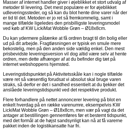
Masser af internet handler giver i øjeblikket et stort udvalg af
metoder til levering. Det mest populære er for øjeblikket
udleveringssteder, og så kan du blot hente dine varer når der
er tid til det. Metoden er jo ret så fremkommelig, samt i
mange tilfælde ligeledes den prisbilligste leveringsmodel
ved køb af KW LickiMat Wobble Grøn – Ø18x8cm.
Du kan ydermere påtænke at få ordren bragt til din bolig eller
ud på dit arbejde. Fragtløsningen er typisk en smule mere
bekostelig, men på den anden side vældig enkel. Den mest
prisbevidste leveringsversion vil dog altid være selv at hente
ordren, men dette afhænger af at du befinder dig tæt på
internet webshoppens hjemsted.
Leveringstidspunktet på Aktivitetsskåle kan i nogle tilfælde
være ret så væsentlig forudsat vi absolut skal bruge varen
straks, så derfor er det i sandhed essentielt at du tjekker det
anslåede leveringstidspunkt ved det respektive produkt.
Flere forhandlere på nettet annoncerer levering på blot en
enkelt hverdag på en række varenumre, eksempelvis KW
LickiMat Wobble Grøn – Ø18x8cm, men vær på vagt da det
antager at bestillingen gennemføres før et bestemt tidspunkt,
med det formål at de højst sandsynligt kan nå at få varerne
pakket inden de logistikansatte har fri.