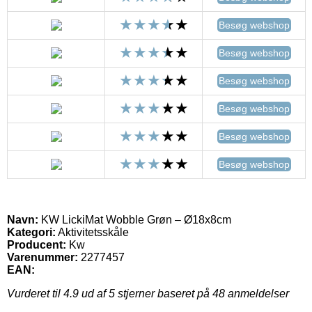
Besøg webshop
Besøg webshop
Besøg webshop
Besøg webshop
Besøg webshop
Besøg webshop
Navn:
KW LickiMat Wobble Grøn – Ø18x8cm
Kategori:
Aktivitetsskåle
Producent:
Kw
Varenummer:
2277457
EAN:
Vurderet til
4.9
ud af 5 stjerner baseret på
48
anmeldelser