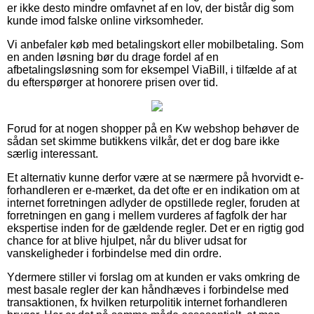
er ikke desto mindre omfavnet af en lov, der bistår dig som
kunde imod falske online virksomheder.
Vi anbefaler køb med betalingskort eller mobilbetaling. Som
en anden løsning bør du drage fordel af en
afbetalingsløsning som for eksempel ViaBill, i tilfælde af at
du efterspørger at honorere prisen over tid.
Forud for at nogen shopper på en Kw webshop behøver de
sådan set skimme butikkens vilkår, det er dog bare ikke
særlig interessant.
Et alternativ kunne derfor være at se nærmere på hvorvidt e-
forhandleren er e-mærket, da det ofte er en indikation om at
internet forretningen adlyder de opstillede regler, foruden at
forretningen en gang i mellem vurderes af fagfolk der har
ekspertise inden for de gældende regler. Det er en rigtig god
chance for at blive hjulpet, når du bliver udsat for
vanskeligheder i forbindelse med din ordre.
Ydermere stiller vi forslag om at kunden er vaks omkring de
mest basale regler der kan håndhæves i forbindelse med
transaktionen, fx hvilken returpolitik internet forhandleren