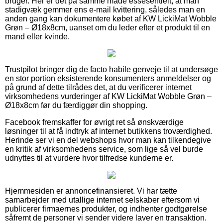
bruger. Her er det på samme måde essesentielt, at man
stadigvæk gemmer ens e-mail kvittering, således man en
anden gang kan dokumentere købet af KW LickiMat Wobble
Grøn – Ø18x8cm, uanset om du leder efter et produkt til en
mand eller kvinde.
Trustpilot bringer dig de facto habile genveje til at undersøge
en stor portion eksisterende konsumenters anmeldelser og
på grund af dette tilrådes det, at du verificerer internet
virksomhedens vurderinger af KW LickiMat Wobble Grøn –
Ø18x8cm før du færdiggør din shopping.
Facebook fremskaffer for øvrigt ret så ønskværdige
løsninger til at få indtryk af internet butikkens troværdighed.
Herinde ser vi en del webshops hvor man kan tilkendegive
en kritik af virksomhedens service, som lige så vel burde
udnyttes til at vurdere hvor tilfredse kunderne er.
Hjemmesiden er annoncefinansieret. Vi har tætte
samarbejder med utallige internet selskaber eftersom vi
publicerer firmaernes produkter, og indhenter godtgørelse
såfremt de personer vi sender videre laver en transaktion.