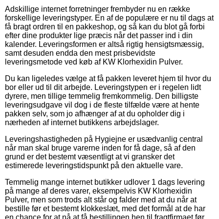
Adskillige internet forretninger frembyder nu en række
forskellige leveringstyper. En af de populære er nu til dags at
få bragt ordren til en pakkeshop, og så kan du blot gå forbi
efter dine produkter lige præcis når det passer ind i din
kalender. Leveringsformen er altså rigtig hensigtsmæssig,
samt desuden endda den mest prisbevidste
leveringsmetode ved køb af KW Klorhexidin Pulver.
Du kan ligeledes vælge at få pakken leveret hjem til hvor du
bor eller ud til dit arbejde. Leveringstypen er i regelen lidt
dyrere, men tillige temmelig fremkommelig. Den billigste
leveringsudgave vil dog i de fleste tilfælde være at hente
pakken selv, som jo afhænger af at du opholder dig i
nærheden af internet butikkens arbejdslager.
Leveringshastigheden på Hygiejne er usædvanlig central
når man skal bruge varerne inden for få dage, så af den
grund er det bestemt væsentligt at vi gransker det
estimerede leveringstidspunkt på den aktuelle vare.
Temmelig mange internet butikker udlover 1 dags levering
på mange af deres varer, eksempelvis KW Klorhexidin
Pulver, men som trods alt står og falder med at du når at
bestille før et bestemt klokkeslæt, med det formål at de har
en chance for at nå at få bestillingen hen til fragtfirmaet før