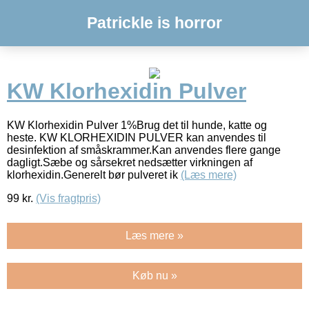
Patrickle is horror
KW Klorhexidin Pulver
KW Klorhexidin Pulver 1%Brug det til hunde, katte og
heste. KW KLORHEXIDIN PULVER kan anvendes til
desinfektion af småskrammer.Kan anvendes flere gange
dagligt.Sæbe og sårsekret nedsætter virkningen af
klorhexidin.Generelt bør pulveret ik
(Læs mere)
99
kr.
(Vis fragtpris)
Læs mere »
Køb nu »