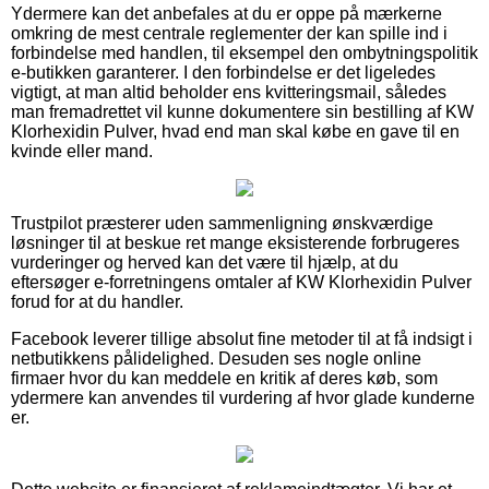
Ydermere kan det anbefales at du er oppe på mærkerne
omkring de mest centrale reglementer der kan spille ind i
forbindelse med handlen, til eksempel den ombytningspolitik
e-butikken garanterer. I den forbindelse er det ligeledes
vigtigt, at man altid beholder ens kvitteringsmail, således
man fremadrettet vil kunne dokumentere sin bestilling af KW
Klorhexidin Pulver, hvad end man skal købe en gave til en
kvinde eller mand.
Trustpilot præsterer uden sammenligning ønskværdige
løsninger til at beskue ret mange eksisterende forbrugeres
vurderinger og herved kan det være til hjælp, at du
eftersøger e-forretningens omtaler af KW Klorhexidin Pulver
forud for at du handler.
Facebook leverer tillige absolut fine metoder til at få indsigt i
netbutikkens pålidelighed. Desuden ses nogle online
firmaer hvor du kan meddele en kritik af deres køb, som
ydermere kan anvendes til vurdering af hvor glade kunderne
er.