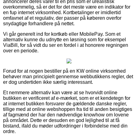
annoncerer deres varer til en pris som er urealistisk
overkommelig, så er det for det meste være en indikator for
en fup internet virksomhed. Kortbetalinger er imidlertid
omfavnet af et regulativ, der passer på køberen overfor
snydagtige forhandlere på nettet.
Vi går generelt ind for kortkøb eller MobilePay. Som et
alternativ kunne du udnytte en løsning som for eksempel
ViaBill, for så vidt du ser en fordel i at honorere regningen
over en periode.
Forud for at nogen bestiller på en KW online virksomhed
behøver man principielt gennemse webbutikkens regler, det
er dog undertiden ikke særlig interessant.
Et nemmere alternativ kan være at se hvorvidt online
butikken er verificeret af e-mærket, som er et kendetegn for
at internet butikken forsvarer de gældende danske regler,
tillige med at online webshoppen fra tid til anden besigtiges
af fagmænd der har den nødvendige knowhow om lovene
på området. Dette er desuden en god lejlighed til at få
bistand, ifald du møder udfordringer i forbindelse med din
ordre.