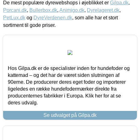
De mest populære dyrewebshops i øjeblikket er
Gilpa.dk
,
Porcani.dk
,
Bullerbox.dk
,
Animigo.dk
,
Dyrelageret.dk
,
PetLux.dk
og
DyreVerdenen.dk
, som alle har et stort
sortiment til gode priser.
Hos Gilpa.dk er de specialister inden for hundefoder og
kattemad – og det har de været siden slutningen af
90erne. De producerer deres eget foder og importerer
ligeledes en række hundefodermærker direkte fra
producenternes fabrikker i Europa. Klik her for at se
deres udvalg.
Se udvalget på Gilpa.dk