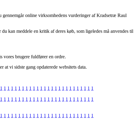
at du gennemgår online virksomhedens vurderinger af Kradsetræ Raul
 du kan meddele en kritik af deres køb, som ligeledes må anvendes til
s vores brugere fuldfører en ordre.
er at vi sidste gang opdaterede websitets data.
1
1
1
1
1
1
1
1
1
1
1
1
1
1
1
1
1
1
1
1
1
1
1
1
1
1
1
1
1
1
1
1
1
1
1
1
1
1
1
1
1
1
1
1
1
1
1
1
1
1
1
1
1
1
1
1
1
1
1
1
1
1
1
1
1
1
1
1
1
1
1
1
1
1
1
1
1
1