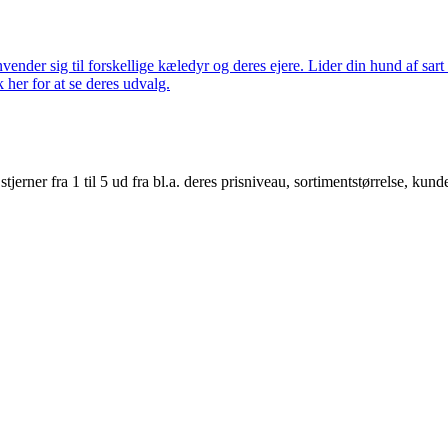
nder sig til forskellige kæledyr og deres ejere. Lider din hund af sart 
k her for at se deres udvalg.
er fra 1 til 5 ud fra bl.a. deres prisniveau, sortimentstørrelse, kunde