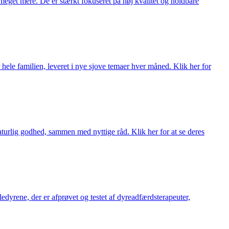
meget mere. De er stærkt fokuseret på høj kvalitet og holdbare
 hele familien, leveret i nye sjove temaer hver måned. Klik her for
turlig godhed, sammen med nyttige råd. Klik her for at se deres
æledyrene, der er afprøvet og testet af dyreadfærdsterapeuter,