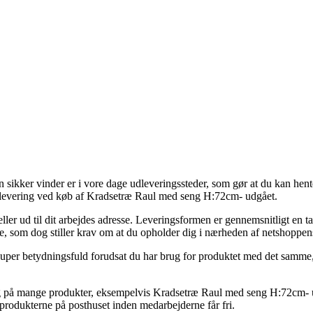
En sikker vinder er i vore dage udleveringssteder, som gør at du kan hen
r levering ved køb af Kradsetræ Raul med seng H:72cm- udgået.
ler ud til dit arbejdes adresse. Leveringsformen er gennemsnitligt en t
ne, som dog stiller krav om at du opholder dig i nærheden af netshoppen
uper betydningsfuld forudsat du har brug for produktet med det samme, 
på mange produkter, eksempelvis Kradsetræ Raul med seng H:72cm- ud
å produkterne på posthuset inden medarbejderne får fri.