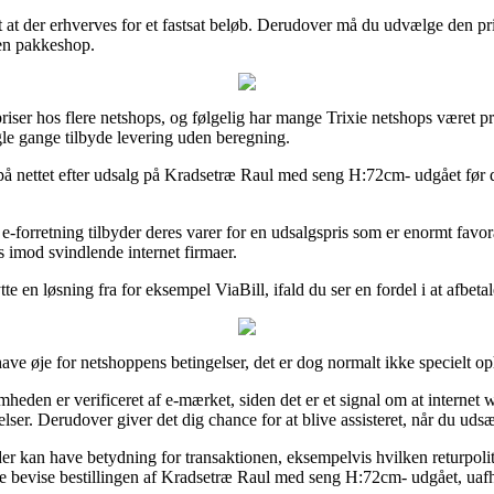
 at der erhverves for et fastsat beløb. Derudover må du udvælge den pri
 en pakkeshop.
priser hos flere netshops, og følgelig har mange Trixie netshops været pr
gle gange tilbyde levering uden beregning.
e på nettet efter udsalg på Kradsetræ Raul med seng H:72cm- udgået før du
-forretning tilbyder deres varer for en udsalgspris som er enormt favora
 imod svindlende internet firmaer.
te en løsning fra for eksempel ViaBill, ifald du ser en fordel i at afbeta
have øje for netshoppens betingelser, det er dog normalt ikke specielt o
en er verificeret af e-mærket, siden det er et signal om at internet we
elser. Derudover giver det dig chance for at blive assisteret, når du ud
r der kan have betydning for transaktionen, eksempelvis hvilken returpol
nne bevise bestillingen af Kradsetræ Raul med seng H:72cm- udgået, uaf