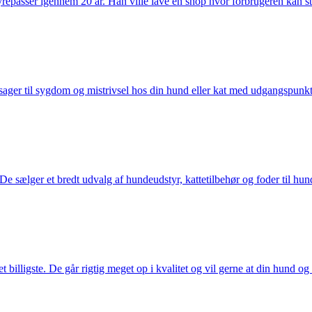
passer igennem 20 år. Han ville lave en shop hvor forbrugeren kan stole 
ager til sygdom og mistrivsel hos din hund eller kat med udgangspunkt 
sælger et bredt udvalg af hundeudstyr, kattetilbehør og foder til hund 
illigste. De går rigtig meget op i kvalitet og vil gerne at din hund og k