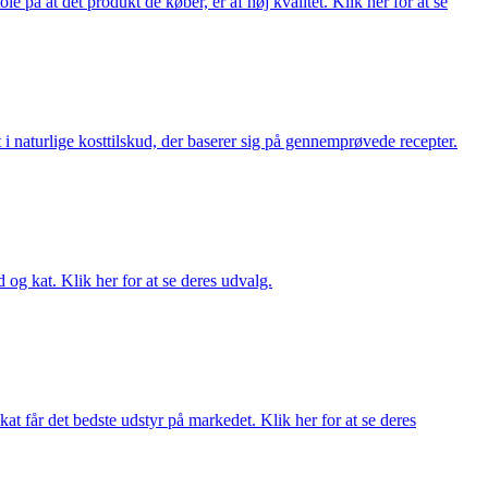
på at det produkt de køber, er af høj kvalitet. Klik her for at se
i naturlige kosttilskud, der baserer sig på gennemprøvede recepter.
og kat. Klik her for at se deres udvalg.
at får det bedste udstyr på markedet. Klik her for at se deres