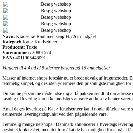
Besøg webshop
Besøg webshop
Besøg webshop
Besøg webshop
Besøg webshop
Navn:
Kradsetræ Raul med seng H:72cm- udgået
Kategori:
Kat > Kradsetræer
Producent:
Trixie
Varenummer:
30801574
EAN:
4011905448091
Vurderet til
4.4
ud af 5 stjerner baseret på
16
anmeldelser
Masser af internet shops foreslår nu et bredt udvalg af fragtmetoder. 
temmelig simpel, og desuden ydermere den prisbilligste mulighed fo
Du kunne på samme måde udse dig at få pakken sendt til din adresse el
løsning til levering kan ikke modsiges at være at du selv henter varer
Antal dages levering på Kat > Kradsetræer kan i nogle tilfælde være s
estimerede leveringstidspunkt ved den pågældende vare.
Temmelig mange netshops i Danmark annoncerer 1 hverdags levering 
besluttet klokkeslæt, med det formål at de har mulighed for at nå at f