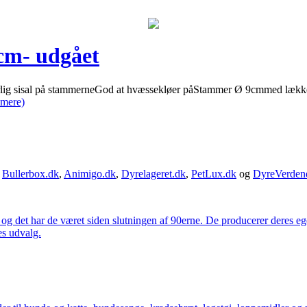
cm- udgået
turlig sisal på stammerneGod at hvæssekløer påStammer Ø 9cmmed læk
mere)
,
Bullerbox.dk
,
Animigo.dk
,
Dyrelageret.dk
,
PetLux.dk
og
DyreVerden
 og det har de været siden slutningen af 90erne. De producerer deres 
es udvalg.