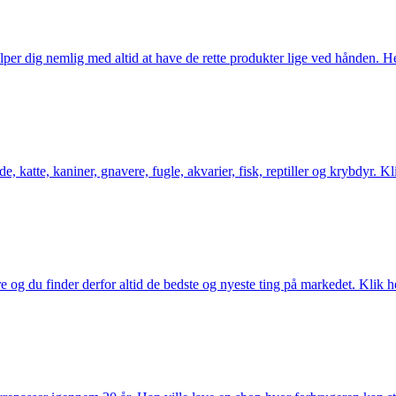
er dig nemlig med altid at have de rette produkter lige ved hånden. Her 
 katte, kaniner, gnavere, fugle, akvarier, fisk, reptiller og krybdyr. Kl
og du finder derfor altid de bedste og nyeste ting på markedet. Klik he