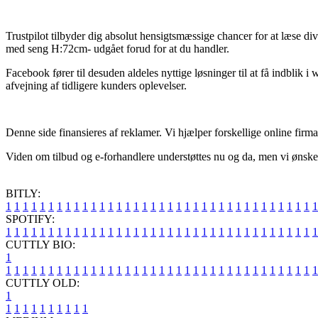
Trustpilot tilbyder dig absolut hensigtsmæssige chancer for at læse d
med seng H:72cm- udgået forud for at du handler.
Facebook fører til desuden aldeles nyttige løsninger til at få indbl
afvejning af tidligere kunders oplevelser.
Denne side finansieres af reklamer. Vi hjælper forskellige online firm
Viden om tilbud og e-forhandlere understøttes nu og da, men vi ønsker i
BITLY:
1
1
1
1
1
1
1
1
1
1
1
1
1
1
1
1
1
1
1
1
1
1
1
1
1
1
1
1
1
1
1
1
1
1
1
1
1
SPOTIFY:
1
1
1
1
1
1
1
1
1
1
1
1
1
1
1
1
1
1
1
1
1
1
1
1
1
1
1
1
1
1
1
1
1
1
1
1
1
CUTTLY BIO:
1
1
1
1
1
1
1
1
1
1
1
1
1
1
1
1
1
1
1
1
1
1
1
1
1
1
1
1
1
1
1
1
1
1
1
1
1
1
CUTTLY OLD:
1
1
1
1
1
1
1
1
1
1
1