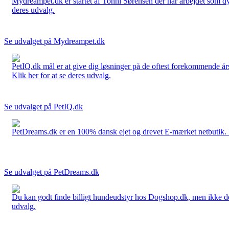
Mydreampet.dk er startet af Tonni Sørensen der har arbejdet som dyre
deres udvalg.
Se udvalget på Mydreampet.dk
PetIQ.dk mål er at give dig løsninger på de oftest forekommende års
Klik her for at se deres udvalg.
Se udvalget på PetIQ.dk
PetDreams.dk er en 100% dansk ejet og drevet E-mærket netbutik. De 
Se udvalget på PetDreams.dk
Du kan godt finde billigt hundeudstyr hos Dogshop.dk, men ikke det b
udvalg.