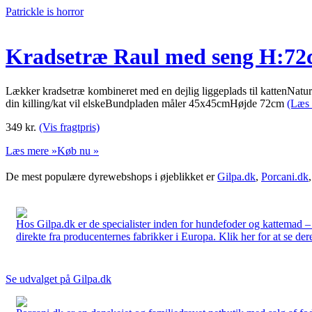
Patrickle is horror
Kradsetræ Raul med seng H:72
Lækker kradsetræ kombineret med en dejlig liggeplads til kattenNa
din killing/kat vil elskeBundpladen måler 45x45cmHøjde 72cm
(Læs 
349
kr.
(Vis fragtpris)
Læs mere »
Køb nu »
De mest populære dyrewebshops i øjeblikket er
Gilpa.dk
,
Porcani.dk
Hos Gilpa.dk er de specialister inden for hundefoder og kattemad –
direkte fra producenternes fabrikker i Europa. Klik her for at se der
Se udvalget på Gilpa.dk