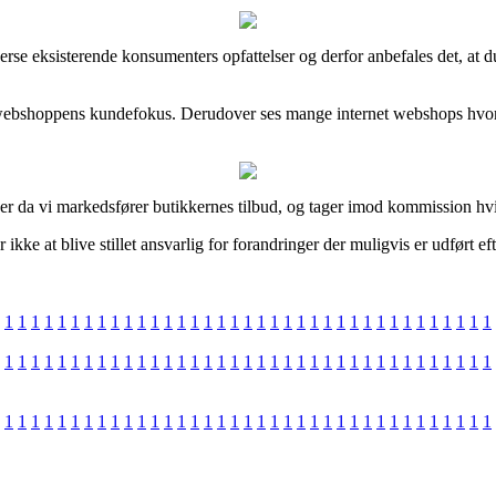
iverse eksisterende konsumenters opfattelser og derfor anbefales det, 
ik i webshoppens kundefokus. Derudover ses mange internet webshops hvor
aer da vi markedsfører butikkernes tilbud, og tager imod kommission hvi
kke at blive stillet ansvarlig for forandringer der muligvis er udført eft
1
1
1
1
1
1
1
1
1
1
1
1
1
1
1
1
1
1
1
1
1
1
1
1
1
1
1
1
1
1
1
1
1
1
1
1
1
1
1
1
1
1
1
1
1
1
1
1
1
1
1
1
1
1
1
1
1
1
1
1
1
1
1
1
1
1
1
1
1
1
1
1
1
1
1
1
1
1
1
1
1
1
1
1
1
1
1
1
1
1
1
1
1
1
1
1
1
1
1
1
1
1
1
1
1
1
1
1
1
1
1