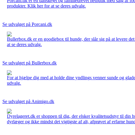
Porcani.dk er en danskejet og familiedrevet netbutik med salg af fo
produkter. Klik her for at se deres udvalg.
Se udvalget på Porcani.dk
Bullerbox.dk er en goodiebox til hunde, der slår sig på at levere de
at se deres udvalg.
Se udvalget på Bullerbox.dk
For at hjælpe dig med at holde dine yndlings venner sunde og glade
udvalg.
Se udvalget på Animigo.dk
Dyrelageret.dk er shoppen til dig, der elsker kvalitetsudstyr til din
dyrlæger og ikke mindst det vigtigste af alt, afprøvet af erfarne hund