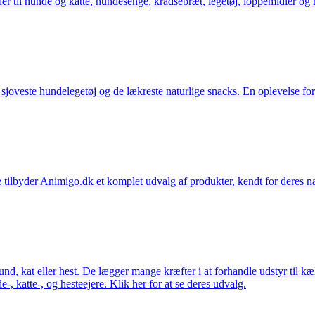
der til hunde og katte, hundesenge, kradsebræt, legetøj, loppemidler og 
t sjoveste hundelegetøj og de lækreste naturlige snacks. En oplevelse for
 tilbyder Animigo.dk et komplet udvalg af produkter, kendt for deres na
 hund, kat eller hest. De lægger mange kræfter i at forhandle udstyr til k
e-, katte-, og hesteejere. Klik her for at se deres udvalg.