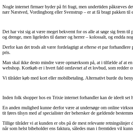
Nogle internet firmaer byder på fri fragt, men undertiden påkræves det
nær Næstved, Vordingborg eller Svenstrup – er at få bragt pakken til
Det har vist sig at være meget bekvemt for os alle at søge sig frem til 
og drenge, men ligeledes til damer og herrer – kolossalt, og endda no
Derfor kan det trods alt være fordelagtigt at efterse et par forhandler
pris.
Man skal ikke desto mindre være opmærksom på, at i tilfælde af at en e
webshop. Kortkøb er i hvert fald omfavnet af et lovbud, som redder os
Vi tilråder køb med kort eller mobilbetaling. Alternativt burde du benyt
Inden folk shopper hos en Trixie internet forhandler kan de ideelt set 
En anden mulighed kunne derfor være at undersøge om online virksomhed
tit føres tilsyn med af specialister der behersker de gældende bestemm
Tillige tilråder vi at kunden er obs på de mest relevante retningslinje
når som helst bibeholder ens faktura, således man i fremtiden vil ku