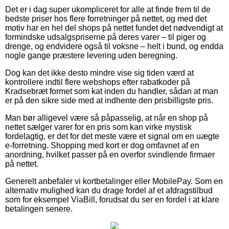
Det er i dag super ukompliceret for alle at finde frem til de
bedste priser hos flere forretninger på nettet, og med det
motiv har en hel del shops på nettet fundet det nødvendigt at
formindske udsalgspriserne på deres varer – til piger og
drenge, og endvidere også til voksne – helt i bund, og endda
nogle gange præstere levering uden beregning.
Dog kan det ikke desto mindre vise sig tiden værd at
kontrollere indtil flere webshops efter rabatkoder på
Kradsebræt formet som kat inden du handler, sådan at man
er på den sikre side med at indhente den prisbilligste pris.
Man bør alligevel være så påpasselig, at når en shop på
nettet sælger varer for en pris som kan virke mystisk
fordelagtig, er det for det meste være et signal om en uægte
e-forretning. Shopping med kort er dog omfavnet af en
anordning, hvilket passer på en overfor svindlende firmaer
på nettet.
Generelt anbefaler vi kortbetalinger eller MobilePay. Som en
alternativ mulighed kan du drage fordel af et afdragstilbud
som for eksempel ViaBill, forudsat du ser en fordel i at klare
betalingen senere.