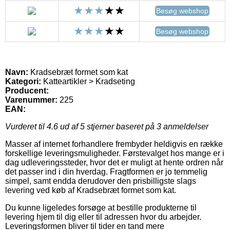
Besøg webshop
Besøg webshop
Navn:
Kradsebræt formet som kat
Kategori:
Katteartikler > Kradseting
Producent:
Varenummer:
225
EAN:
Vurderet til
4.6
ud af 5 stjerner baseret på
3
anmeldelser
Masser af internet forhandlere frembyder heldigvis en række
forskellige leveringsmuligheder. Førstevalget hos mange er i
dag udleveringssteder, hvor det er muligt at hente ordren når
det passer ind i din hverdag. Fragtformen er jo temmelig
simpel, samt endda derudover den prisbilligste slags
levering ved køb af Kradsebræt formet som kat.
Du kunne ligeledes forsøge at bestille produkterne til
levering hjem til dig eller til adressen hvor du arbejder.
Leveringsformen bliver til tider en tand mere