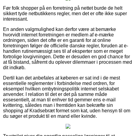
Før folk shopper på en forretning på nettet burde de helt
sikkert tyde netbutikkens regler, men det er ofte ikke super
interessant.
En anden valgmulighed kan derfor være at bemærke
hvorvidt internet forretningen er medlem af e-mærke
ordningen, siden det ofte er en garanti for at online
forretningen følger de officielle danske regler, foruden at e-
handlen rutinemæssigt ses til af eksperter som er meget
fortrolige lovgivningen. Dette er desuden en god chance for
at få bistand, såfremt du oplever dilemmaer i processen med
dit indkøb.
Dertil kan det anbefales at køberen er sat ind i de mest
essentielle reglementer i forbindelse med ordren, for
eksempel hvilken ombytningspolitik internet selskabet
anvender. I relation til det er det på samme måde
essesentielt, at man til enhver tid gemmer ens e-mail
kvittering, således man i fremtiden kan bekræfte sin
shopping af Kradsebræt formet som kat, uden hensyn til om
du søger et produkt til en mand eller kvinde.