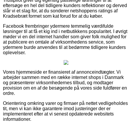
Trustpilot giver dig egentlig passelige løsninger til at
eftersøge en hel del tidligere kunders reflektioner og derved
slår vi et slag for, at du sonderer netshoppens ratings af
Kradsebræt formet som kat forud for at du køber.
Facebook frembringer ydermere temmelig værdifulde
løsninger til at få et kig ind i netbutikkens popularitet. I øvrigt
møder vi en del internet handler som giver folk mulighed for
at publicere en omtale af virksomhedens service, som
ydermere burde anvendes til at bedømme tidligere kunders
oplevelser.
Vores hjemmeside er finansieret af annonceindtægter. Vi
arbejder sammen med en række internet shops i Danmark
og præsenterer virksomhedernes tilbud, og modtager
provision om en af de besøgende på vores side fuldfører en
ordre.
Orientering omkring varer og firmaer på nettet vedligeholdes
tit, men vi kan ikke garantere imod justeringer der er
implementeret efter at vi senest opdaterede websitets
informationer.