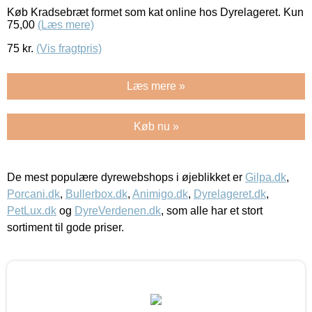
Køb Kradsebræt formet som kat online hos Dyrelageret. Kun
75,00
(Læs mere)
75
kr.
(Vis fragtpris)
Læs mere »
Køb nu »
De mest populære dyrewebshops i øjeblikket er
Gilpa.dk
,
Porcani.dk
,
Bullerbox.dk
,
Animigo.dk
,
Dyrelageret.dk
,
PetLux.dk
og
DyreVerdenen.dk
, som alle har et stort
sortiment til gode priser.