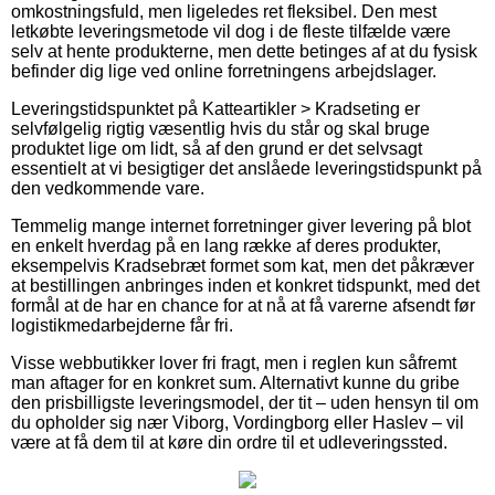
omkostningsfuld, men ligeledes ret fleksibel. Den mest
letkøbte leveringsmetode vil dog i de fleste tilfælde være
selv at hente produkterne, men dette betinges af at du fysisk
befinder dig lige ved online forretningens arbejdslager.
Leveringstidspunktet på Katteartikler > Kradseting er
selvfølgelig rigtig væsentlig hvis du står og skal bruge
produktet lige om lidt, så af den grund er det selvsagt
essentielt at vi besigtiger det anslåede leveringstidspunkt på
den vedkommende vare.
Temmelig mange internet forretninger giver levering på blot
en enkelt hverdag på en lang række af deres produkter,
eksempelvis Kradsebræt formet som kat, men det påkræver
at bestillingen anbringes inden et konkret tidspunkt, med det
formål at de har en chance for at nå at få varerne afsendt før
logistikmedarbejderne får fri.
Visse webbutikker lover fri fragt, men i reglen kun såfremt
man aftager for en konkret sum. Alternativt kunne du gribe
den prisbilligste leveringsmodel, der tit – uden hensyn til om
du opholder sig nær Viborg, Vordingborg eller Haslev – vil
være at få dem til at køre din ordre til et udleveringssted.