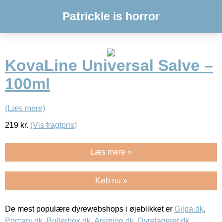
Patrickle is horror
KovaLine Universal Salve –
100ml
(Læs mere)
219
kr.
(Vis fragtpris)
Læs mere »
Køb nu »
De mest populære dyrewebshops i øjeblikket er
Gilpa.dk
,
Porcani.dk
,
Bullerbox.dk
,
Animigo.dk
,
Dyrelageret.dk
,