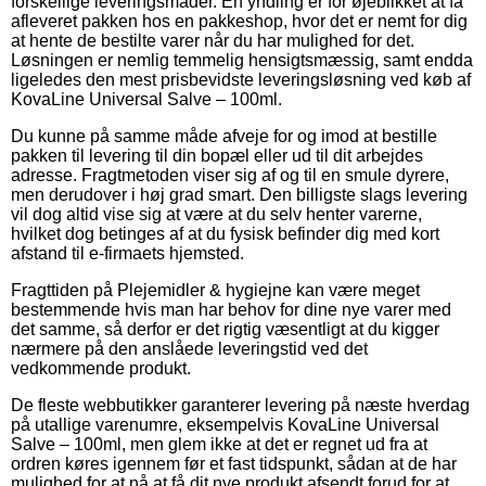
forskellige leveringsmåder. En yndling er for øjeblikket at få
afleveret pakken hos en pakkeshop, hvor det er nemt for dig
at hente de bestilte varer når du har mulighed for det.
Løsningen er nemlig temmelig hensigtsmæssig, samt endda
ligeledes den mest prisbevidste leveringsløsning ved køb af
KovaLine Universal Salve – 100ml.
Du kunne på samme måde afveje for og imod at bestille
pakken til levering til din bopæl eller ud til dit arbejdes
adresse. Fragtmetoden viser sig af og til en smule dyrere,
men derudover i høj grad smart. Den billigste slags levering
vil dog altid vise sig at være at du selv henter varerne,
hvilket dog betinges af at du fysisk befinder dig med kort
afstand til e-firmaets hjemsted.
Fragttiden på Plejemidler & hygiejne kan være meget
bestemmende hvis man har behov for dine nye varer med
det samme, så derfor er det rigtig væsentligt at du kigger
nærmere på den anslåede leveringstid ved det
vedkommende produkt.
De fleste webbutikker garanterer levering på næste hverdag
på utallige varenumre, eksempelvis KovaLine Universal
Salve – 100ml, men glem ikke at det er regnet ud fra at
ordren køres igennem før et fast tidspunkt, sådan at de har
mulighed for at nå at få dit nye produkt afsendt forud for at