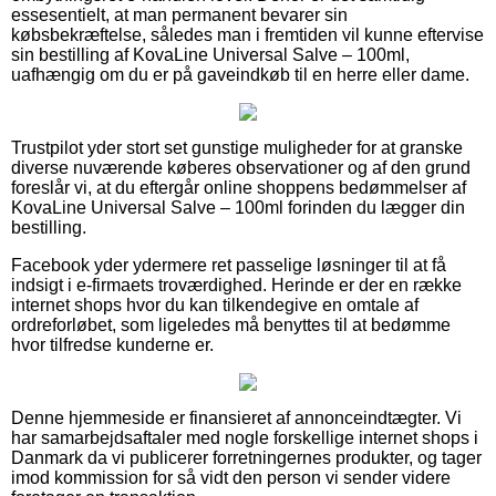
essesentielt, at man permanent bevarer sin
købsbekræftelse, således man i fremtiden vil kunne eftervise
sin bestilling af KovaLine Universal Salve – 100ml,
uafhængig om du er på gaveindkøb til en herre eller dame.
Trustpilot yder stort set gunstige muligheder for at granske
diverse nuværende køberes observationer og af den grund
foreslår vi, at du eftergår online shoppens bedømmelser af
KovaLine Universal Salve – 100ml forinden du lægger din
bestilling.
Facebook yder ydermere ret passelige løsninger til at få
indsigt i e-firmaets troværdighed. Herinde er der en række
internet shops hvor du kan tilkendegive en omtale af
ordreforløbet, som ligeledes må benyttes til at bedømme
hvor tilfredse kunderne er.
Denne hjemmeside er finansieret af annonceindtægter. Vi
har samarbejdsaftaler med nogle forskellige internet shops i
Danmark da vi publicerer forretningernes produkter, og tager
imod kommission for så vidt den person vi sender videre