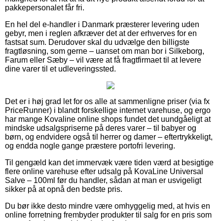
pakkepersonalet får fri.
En hel del e-handler i Danmark præsterer levering uden
gebyr, men i reglen afkræver det at der erhverves for en
fastsat sum. Derudover skal du udvælge den billigste
fragtløsning, som gerne – uanset om man bor i Silkeborg,
Farum eller Sæby – vil være at få fragtfirmaet til at levere
dine varer til et udleveringssted.
Det er i høj grad let for os alle at sammenligne priser (via fx
PriceRunner) i blandt forskellige internet varehuse, og ergo
har mange Kovaline online shops fundet det uundgåeligt at
mindske udsalgspriserne på deres varer – til babyer og
børn, og endvidere også til herrer og damer – eftertrykkeligt,
og endda nogle gange præstere portofri levering.
Til gengæld kan det immervæk være tiden værd at besigtige
flere online varehuse efter udsalg på KovaLine Universal
Salve – 100ml før du handler, sådan at man er usvigeligt
sikker på at opnå den bedste pris.
Du bør ikke desto mindre være omhyggelig med, at hvis en
online forretning frembyder produkter til salg for en pris som