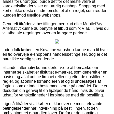
anses for uhørt god, burde det for det meste være et
karakteristika der viser en uærlig netshop. Shopping med
kort er ikke desto mindre omsluttet af en regel, som redder
kunden imod uærlige webshops.
Generelt tilråder vi bestillinger med kort eller MobilePay.
Alternativt kunne du benytte et tilbud som fx ViaBill, hvis du
vil afbetale regningen over en længere periode.
Inden folk køber i en Kovaline webshop kunne man til hver
en tid overveje e-shoppens handelsbetingelser, dog er det
bare ikke særlig spændende.
Et andet alternativ kunne derfor være at bemærke om
internet selskabet er tilsluttet e-mærket, som generelt er en
påvisning af at online firmaet retter sig efter de opstillede
regler, og at online forhandleren af og til undersøges af
fagfolk som er inde i bestemmelserne på området. Dette er
desuden din genvej til en hjælpende hånd, hvis du bliver
udsat for vanskeligheder i forbindelse med din bestilling.
Ligeså tilråder vi at køber er klar over de mest relevante
betingelser der har indvirkning på bestillingen, fx den
ombytningsret e-handlen lover. Derfor er det samtidig