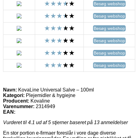
Besøg webshop
Besøg webshop
Besøg webshop
Besøg webshop
Besøg webshop
Besøg webshop
Navn:
KovaLine Universal Salve – 100ml
Kategori:
Plejemidler & hygiejne
Producent:
Kovaline
Varenummer:
2314949
EAN:
Vurderet til
4.1
ud af 5 stjerner baseret på
13
anmeldelser
En stor portion e-firmaer foreslår i vore dage diverse