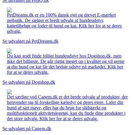
Se udvalget på PetIQ.dk
PetDreams.dk er en 100% dansk ejet og drevet E-mærket
netbutik. De sælger et bredt udvalg af hundeudstyr,
kattetilbehør og foder til hund og kat. Klik her for at se deres
udvalg.
Se udvalget på PetDreams.dk
Du kan godt finde billigt hundeudstyr hos Dogshop.dk, men
ikke det billigste. De går rigtig meget op i kvalitet og vil gerne
at din hund og kat får det bedste udstyr på markedet. Klik her
for at se deres udvalg.
Se udvalget på Dogshop.dk
Det særlige ved Canem.dk er det brede udvalg af produkter, der
henvender sig til forskellige kæledyr og deres ejere. Lider din
hund af sart mave, eller har du brug for slidstærkt og
multifunktionelt aktivitetslegetøj, kan du finde dine produkter i
det store udvalg. Klik her for at se deres udvalg.
Se udvalget på Canem.dk