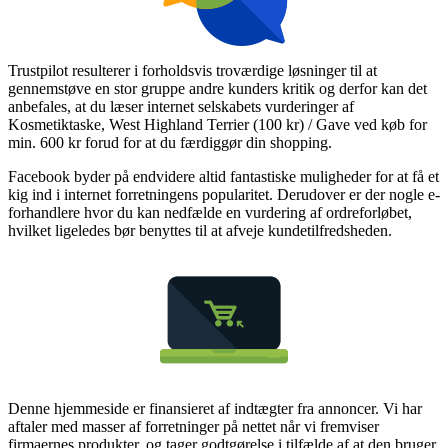
Trustpilot resulterer i forholdsvis troværdige løsninger til at
gennemstøve en stor gruppe andre kunders kritik og derfor kan det
anbefales, at du læser internet selskabets vurderinger af
Kosmetiktaske, West Highland Terrier (100 kr) / Gave ved køb for
min. 600 kr forud for at du færdiggør din shopping.
Facebook byder på endvidere altid fantastiske muligheder for at få et
kig ind i internet forretningens popularitet. Derudover er der nogle e-
forhandlere hvor du kan nedfælde en vurdering af ordreforløbet,
hvilket ligeledes bør benyttes til at afveje kundetilfredsheden.
Denne hjemmeside er finansieret af indtægter fra annoncer. Vi har
aftaler med masser af forretninger på nettet når vi fremviser
firmaernes produkter, og tager godtgørelse i tilfælde af at den bruger