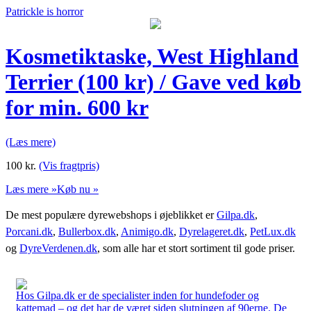
Patrickle is horror
Kosmetiktaske, West Highland
Terrier (100 kr) / Gave ved køb
for min. 600 kr
(Læs mere)
100
kr.
(Vis fragtpris)
Læs mere »
Køb nu »
De mest populære dyrewebshops i øjeblikket er
Gilpa.dk
,
Porcani.dk
,
Bullerbox.dk
,
Animigo.dk
,
Dyrelageret.dk
,
PetLux.dk
og
DyreVerdenen.dk
, som alle har et stort sortiment til gode priser.
Hos Gilpa.dk er de specialister inden for hundefoder og
kattemad – og det har de været siden slutningen af 90erne. De