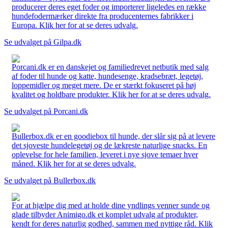
producerer deres eget foder og importerer ligeledes en række
hundefodermærker direkte fra producenternes fabrikker i
Europa. Klik her for at se deres udvalg.
Se udvalget på Gilpa.dk
Porcani.dk er en danskejet og familiedrevet netbutik med salg
af foder til hunde og katte, hundesenge, kradsebræt, legetøj,
loppemidler og meget mere. De er stærkt fokuseret på høj
kvalitet og holdbare produkter. Klik her for at se deres udvalg.
Se udvalget på Porcani.dk
Bullerbox.dk er en goodiebox til hunde, der slår sig på at levere
det sjoveste hundelegetøj og de lækreste naturlige snacks. En
oplevelse for hele familien, leveret i nye sjove temaer hver
måned. Klik her for at se deres udvalg.
Se udvalget på Bullerbox.dk
For at hjælpe dig med at holde dine yndlings venner sunde og
glade tilbyder Animigo.dk et komplet udvalg af produkter,
kendt for deres naturlig godhed, sammen med nyttige råd. Klik