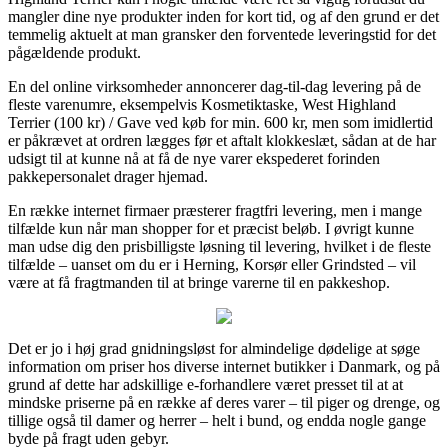
mangler dine nye produkter inden for kort tid, og af den grund er det
temmelig aktuelt at man gransker den forventede leveringstid for det
pågældende produkt.
En del online virksomheder annoncerer dag-til-dag levering på de
fleste varenumre, eksempelvis Kosmetiktaske, West Highland
Terrier (100 kr) / Gave ved køb for min. 600 kr, men som imidlertid
er påkrævet at ordren lægges før et aftalt klokkeslæt, sådan at de har
udsigt til at kunne nå at få de nye varer ekspederet forinden
pakkepersonalet drager hjemad.
En række internet firmaer præsterer fragtfri levering, men i mange
tilfælde kun når man shopper for et præcist beløb. I øvrigt kunne
man udse dig den prisbilligste løsning til levering, hvilket i de fleste
tilfælde – uanset om du er i Herning, Korsør eller Grindsted – vil
være at få fragtmanden til at bringe varerne til en pakkeshop.
Det er jo i høj grad gnidningsløst for almindelige dødelige at søge
information om priser hos diverse internet butikker i Danmark, og på
grund af dette har adskillige e-forhandlere været presset til at at
mindske priserne på en række af deres varer – til piger og drenge, og
tillige også til damer og herrer – helt i bund, og endda nogle gange
byde på fragt uden gebyr.