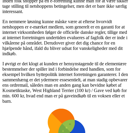
Inden folk shopper på en e-forretning kunne man for at være sikker
tage stilling til netshoppens betingelser, men det er bare ikke særlig
interessant.
En nemmere løsning kunne måske være at efterse hvorvidt
netshoppen er e-mærket medlem, som generelt er en garanti for at
internet virksomheden følger de officielle danske regler, tillige med
at internet forretningen undertiden evalueres af fagfolk der er inde i
vilkårene på området. Derudover giver det dig chance for en
hjælpende hånd, ifald du bliver udsat for vanskeligheder med dit
indkøb.
I øvrigt er det klogt at kunden er hensynstagende til de elementære
bestemmelser der spiller ind i forbindelse med handlen, som for
eksempel hvilken byttepolitik internet forretningen garanterer. I den
sammenhæng er det ydermere essesentielt, at man stadig opbevarer
ens ordremail, således man en anden gang kan bevidne købet af
Kosmetiktaske, West Highland Terrier (100 kr) / Gave ved køb for
min. 600 kr, hvad end man er på gaveindkøb til en voksen eller et
barn.