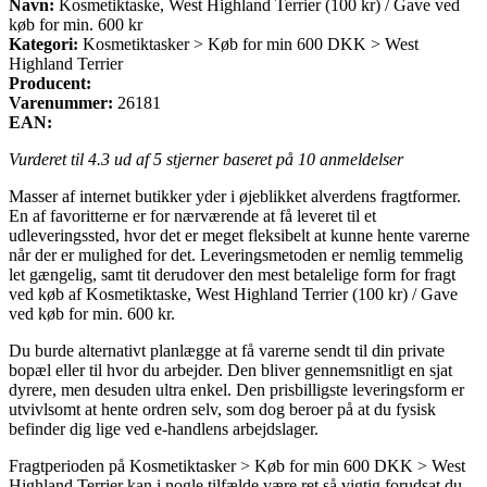
Navn:
Kosmetiktaske, West Highland Terrier (100 kr) / Gave ved
køb for min. 600 kr
Kategori:
Kosmetiktasker > Køb for min 600 DKK > West
Highland Terrier
Producent:
Varenummer:
26181
EAN:
Vurderet til
4.3
ud af 5 stjerner baseret på
10
anmeldelser
Masser af internet butikker yder i øjeblikket alverdens fragtformer.
En af favoritterne er for nærværende at få leveret til et
udleveringssted, hvor det er meget fleksibelt at kunne hente varerne
når der er mulighed for det. Leveringsmetoden er nemlig temmelig
let gængelig, samt tit derudover den mest betalelige form for fragt
ved køb af Kosmetiktaske, West Highland Terrier (100 kr) / Gave
ved køb for min. 600 kr.
Du burde alternativt planlægge at få varerne sendt til din private
bopæl eller til hvor du arbejder. Den bliver gennemsnitligt en sjat
dyrere, men desuden ultra enkel. Den prisbilligste leveringsform er
utvivlsomt at hente ordren selv, som dog beroer på at du fysisk
befinder dig lige ved e-handlens arbejdslager.
Fragtperioden på Kosmetiktasker > Køb for min 600 DKK > West
Highland Terrier kan i nogle tilfælde være ret så vigtig forudsat du