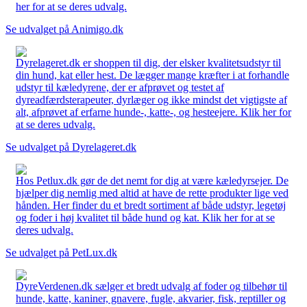
her for at se deres udvalg.
Se udvalget på Animigo.dk
Dyrelageret.dk er shoppen til dig, der elsker kvalitetsudstyr til
din hund, kat eller hest. De lægger mange kræfter i at forhandle
udstyr til kæledyrene, der er afprøvet og testet af
dyreadfærdsterapeuter, dyrlæger og ikke mindst det vigtigste af
alt, afprøvet af erfarne hunde-, katte-, og hesteejere. Klik her for
at se deres udvalg.
Se udvalget på Dyrelageret.dk
Hos Petlux.dk gør de det nemt for dig at være kæledyrsejer. De
hjælper dig nemlig med altid at have de rette produkter lige ved
hånden. Her finder du et bredt sortiment af både udstyr, legetøj
og foder i høj kvalitet til både hund og kat. Klik her for at se
deres udvalg.
Se udvalget på PetLux.dk
DyreVerdenen.dk sælger et bredt udvalg af foder og tilbehør til
hunde, katte, kaniner, gnavere, fugle, akvarier, fisk, reptiller og