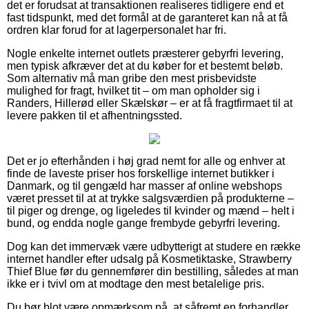
det er forudsat at transaktionen realiseres tidligere end et
fast tidspunkt, med det formål at de garanteret kan nå at få
ordren klar forud for at lagerpersonalet har fri.
Nogle enkelte internet outlets præsterer gebyrfri levering,
men typisk afkræver det at du køber for et bestemt beløb.
Som alternativ må man gribe den mest prisbevidste
mulighed for fragt, hvilket tit – om man opholder sig i
Randers, Hillerød eller Skælskør – er at få fragtfirmaet til at
levere pakken til et afhentningssted.
Det er jo efterhånden i høj grad nemt for alle og enhver at
finde de laveste priser hos forskellige internet butikker i
Danmark, og til gengæld har masser af online webshops
været presset til at at trykke salgsværdien på produkterne –
til piger og drenge, og ligeledes til kvinder og mænd – helt i
bund, og endda nogle gange frembyde gebyrfri levering.
Dog kan det immervæk være udbytterigt at studere en række
internet handler efter udsalg på Kosmetiktaske, Strawberry
Thief Blue før du gennemfører din bestilling, således at man
ikke er i tvivl om at modtage den mest betalelige pris.
Du bør blot være opmærksom på, at såfremt en forhandler