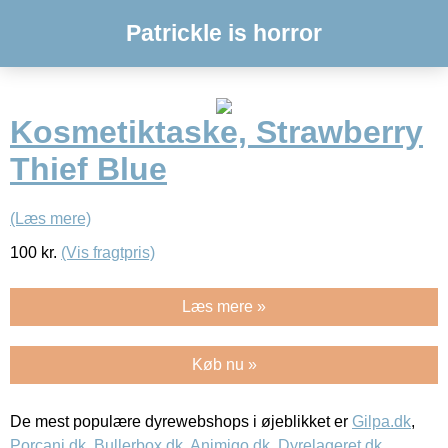
Patrickle is horror
Kosmetiktaske, Strawberry
Thief Blue
(Læs mere)
100
kr.
(Vis fragtpris)
Læs mere »
Køb nu »
De mest populære dyrewebshops i øjeblikket er
Gilpa.dk
,
Porcani.dk
,
Bullerbox.dk
,
Animigo.dk
,
Dyrelageret.dk
,