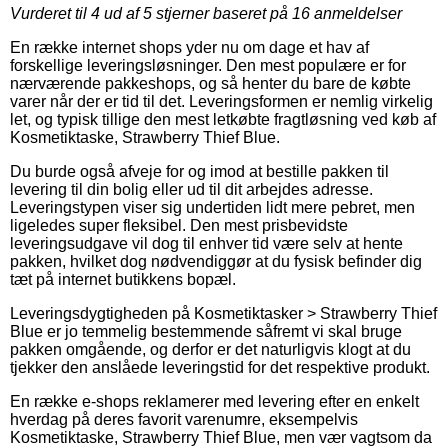
Vurderet til
4
ud af 5 stjerner baseret på
16
anmeldelser
En række internet shops yder nu om dage et hav af
forskellige leveringsløsninger. Den mest populære er for
nærværende pakkeshops, og så henter du bare de købte
varer når der er tid til det. Leveringsformen er nemlig virkelig
let, og typisk tillige den mest letkøbte fragtløsning ved køb af
Kosmetiktaske, Strawberry Thief Blue.
Du burde også afveje for og imod at bestille pakken til
levering til din bolig eller ud til dit arbejdes adresse.
Leveringstypen viser sig undertiden lidt mere pebret, men
ligeledes super fleksibel. Den mest prisbevidste
leveringsudgave vil dog til enhver tid være selv at hente
pakken, hvilket dog nødvendiggør at du fysisk befinder dig
tæt på internet butikkens bopæl.
Leveringsdygtigheden på Kosmetiktasker > Strawberry Thief
Blue er jo temmelig bestemmende såfremt vi skal bruge
pakken omgående, og derfor er det naturligvis klogt at du
tjekker den anslåede leveringstid for det respektive produkt.
En række e-shops reklamerer med levering efter en enkelt
hverdag på deres favorit varenumre, eksempelvis
Kosmetiktaske, Strawberry Thief Blue, men vær vagtsom da