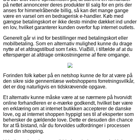
på nettet annoncerer deres produkter til salg for en pris der
anses for himmelråbende billig, så kan det mange gange
være en varsel om en bedragerisk e-handler. Køb med
gængse betalingskort er ikke desto mindre dækket ind under
en lov, hvilket garanterer kunden overfor fup internet outlets.
Generelt går vi ind for bestillinger med betalingskort eller
mobilbetaling. Som en alternativ mulighed kunne du drage
nytte af et afdragstilbud som f.eks. ViaBill, i tilfælde af at du
efterspørger at afdrage omkostningerne af flere omgange.
Forinden folk køber på en netshop kunne de for at være på
den sikre side gennemlæse webshoppens forretningsvilkår,
det er dog naturligvis en tidskrævende opgave.
Et alternativ kunne måske være at se nærmere på hvorvidt
online forhandleren er e-mærke godkendt, hvilket bør være
en erklæring om at internet butikken accepterer de danske
love, og at internet shoppen hyppigt ses til af eksperter som
behersker de gældende love. Dette er desuden din chance
for at få bistand, når du forvoldes udfordringer i processen
med din shopping.