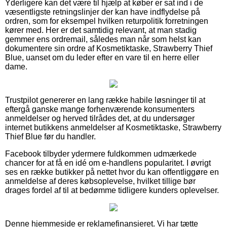
Yderligere kan det være til hjælp at køber er sat ind i de
væsentligste retningslinjer der kan have indflydelse på
ordren, som for eksempel hvilken returpolitik forretningen
kører med. Her er det samtidig relevant, at man stadig
gemmer ens ordremail, således man når som helst kan
dokumentere sin ordre af Kosmetiktaske, Strawberry Thief
Blue, uanset om du leder efter en vare til en herre eller
dame.
Trustpilot genererer en lang række habile løsninger til at
eftergå ganske mange forhenværende konsumenters
anmeldelser og herved tilrådes det, at du undersøger
internet butikkens anmeldelser af Kosmetiktaske, Strawberry
Thief Blue før du handler.
Facebook tilbyder ydermere fuldkommen udmærkede
chancer for at få en idé om e-handlens popularitet. I øvrigt
ses en række butikker på nettet hvor du kan offentliggøre en
anmeldelse af deres købsoplevelse, hvilket tillige bør
drages fordel af til at bedømme tidligere kunders oplevelser.
Denne hjemmeside er reklamefinansieret. Vi har tætte