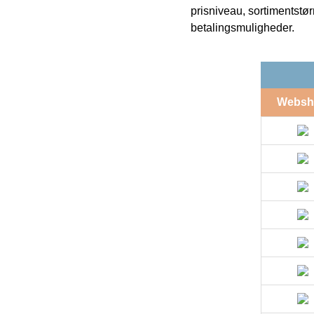
prisniveau, sortimentstø
betalingsmuligheder.
Websh