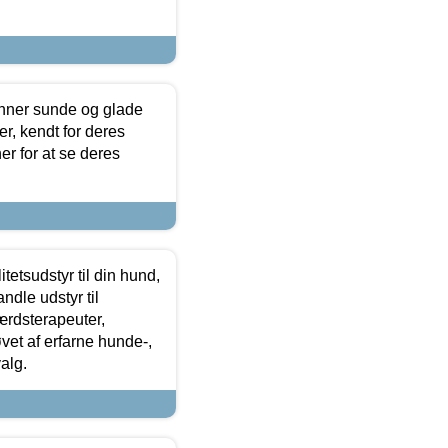
enner sunde og glade
r, kendt for deres
r for at se deres
tetsudstyr til din hund,
ndle udstyr til
ærdsterapeuter,
øvet af erfarne hunde-,
alg.