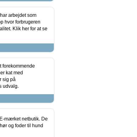
 har arbejdet som
op hvor forbrugeren
itet. Klik her for at se
est forekommende
ler kat med
r sig på
s udvalg.
E-mærket netbutik. De
hør og foder til hund