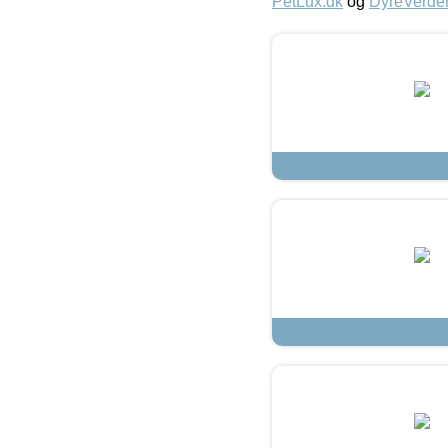
PetLux.dk
og
DyreVerde