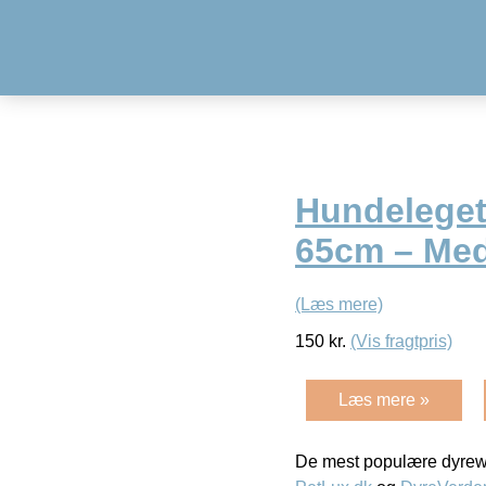
Hundeleget
65cm – Med 
(Læs mere)
150
kr.
(Vis fragtpris)
Læs mere »
De mest populære dyrewe