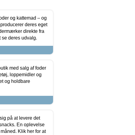
foder og kattemad – og
 producerer deres eget
dermærker direkte fra
t se deres udvalg.
utik med salg af foder
etøj, loppemidler og
tet og holdbare
sig på at levere det
 snacks. En oplevelse
 måned. Klik her for at