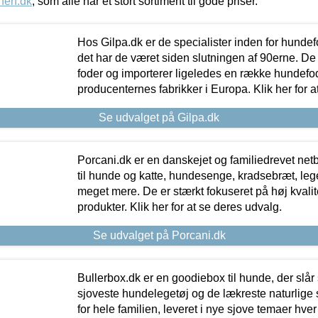
nen.dk
, som alle har et stort sortiment til gode priser.
Hos Gilpa.dk er de specialister inden for hunde
det har de været siden slutningen af 90erne. De
foder og importerer ligeledes en række hundefo
producenternes fabrikker i Europa. Klik her for a
Se udvalget på Gilpa.dk
Porcani.dk er en danskejet og familiedrevet netb
til hunde og katte, hundesenge, kradsebræt, leg
meget mere. De er stærkt fokuseret på høj kvali
produkter. Klik her for at se deres udvalg.
Se udvalget på Porcani.dk
Bullerbox.dk er en goodiebox til hunde, der slår 
sjoveste hundelegetøj og de lækreste naturlige
for hele familien, leveret i nye sjove temaer hver