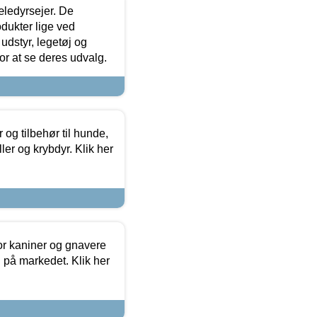
æledyrsejer. De
odukter lige ved
udstyr, legetøj og
 for at se deres udvalg.
og tilbehør til hunde,
ller og krybdyr. Klik her
or kaniner og gnavere
g på markedet. Klik her