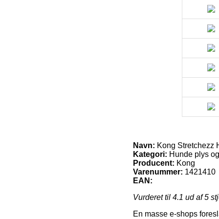
Navn:
Kong Stretchezz H
Kategori:
Hunde plys og 
Producent:
Kong
Varenummer:
1421410
EAN:
Vurderet til
4.1
ud af 5 st
En masse e-shops foreslå