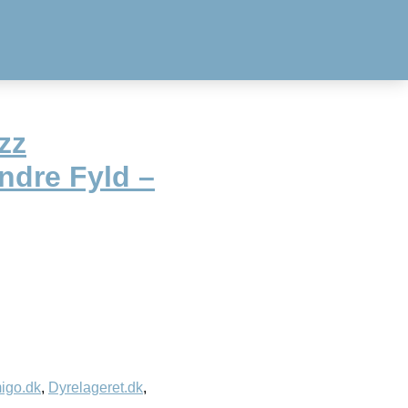
zz
ndre Fyld –
igo.dk
,
Dyrelageret.dk
,