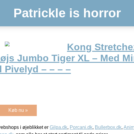
Patrickle is horror
Kong Stretche
øjs Jumbo Tiger XL – Med Mi
Pivelyd – – – –
Køb nu »
bshops i øjeblikket er
Gilpa.dk
,
Porcani.dk
,
Bullerbox.dk
,
Anim