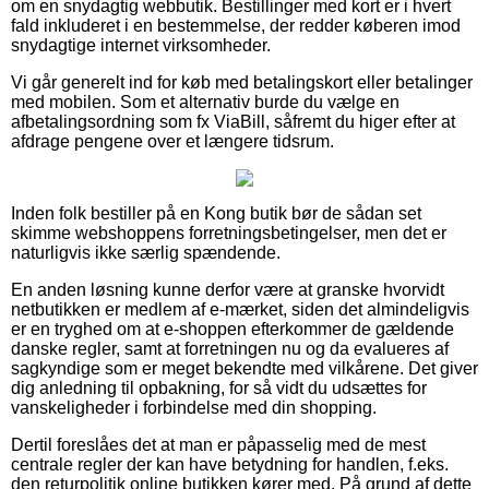
om en snydagtig webbutik. Bestillinger med kort er i hvert
fald inkluderet i en bestemmelse, der redder køberen imod
snydagtige internet virksomheder.
Vi går generelt ind for køb med betalingskort eller betalinger
med mobilen. Som et alternativ burde du vælge en
afbetalingsordning som fx ViaBill, såfremt du higer efter at
afdrage pengene over et længere tidsrum.
Inden folk bestiller på en Kong butik bør de sådan set
skimme webshoppens forretningsbetingelser, men det er
naturligvis ikke særlig spændende.
En anden løsning kunne derfor være at granske hvorvidt
netbutikken er medlem af e-mærket, siden det almindeligvis
er en tryghed om at e-shoppen efterkommer de gældende
danske regler, samt at forretningen nu og da evalueres af
sagkyndige som er meget bekendte med vilkårene. Det giver
dig anledning til opbakning, for så vidt du udsættes for
vanskeligheder i forbindelse med din shopping.
Dertil foreslåes det at man er påpasselig med de mest
centrale regler der kan have betydning for handlen, f.eks.
den returpolitik online butikken kører med. På grund af dette