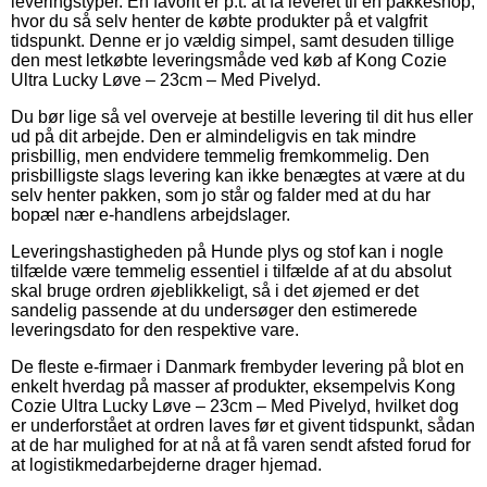
leveringstyper. En favorit er p.t. at få leveret til en pakkeshop,
hvor du så selv henter de købte produkter på et valgfrit
tidspunkt. Denne er jo vældig simpel, samt desuden tillige
den mest letkøbte leveringsmåde ved køb af Kong Cozie
Ultra Lucky Løve – 23cm – Med Pivelyd.
Du bør lige så vel overveje at bestille levering til dit hus eller
ud på dit arbejde. Den er almindeligvis en tak mindre
prisbillig, men endvidere temmelig fremkommelig. Den
prisbilligste slags levering kan ikke benægtes at være at du
selv henter pakken, som jo står og falder med at du har
bopæl nær e-handlens arbejdslager.
Leveringshastigheden på Hunde plys og stof kan i nogle
tilfælde være temmelig essentiel i tilfælde af at du absolut
skal bruge ordren øjeblikkeligt, så i det øjemed er det
sandelig passende at du undersøger den estimerede
leveringsdato for den respektive vare.
De fleste e-firmaer i Danmark frembyder levering på blot en
enkelt hverdag på masser af produkter, eksempelvis Kong
Cozie Ultra Lucky Løve – 23cm – Med Pivelyd, hvilket dog
er underforstået at ordren laves før et givent tidspunkt, sådan
at de har mulighed for at nå at få varen sendt afsted forud for
at logistikmedarbejderne drager hjemad.