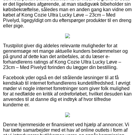
er det ligeledes afgørende, at man stadigvæk bibeholder sin
købsbekræftelse, således man en anden gang kan vidne om
købet af Kong Cozie Ultra Lucky Løve – 23cm – Med
Pivelyd, ligegyldigt om du efterspørger produkter til en dreng
eller pige.
Trustpilot giver dig aldeles relevante muligheder for at
gennemsøge ret mange aktuelle kunders bedømmelser og
på grund af dette kan det anbefales, at du læser e-
forhandlerens ratings af Kong Cozie Ultra Lucky Løve –
23cm – Med Pivelyd forinden du lægger din bestilling.
Facebook yder også en del strålende løsninger til at få
kendskab til internet forhandlerens kundetilfredshed. I øvrigt
møder vi nogle internet forretninger som giver folk mulighed
for at nedfælde en kritik af ordreforløbet, hvilket desuden kan
anvendes til at danne dig et indtryk af hvor tilfredse
kunderne er.
Denne hjemmeside er finansieret ved hjælp af annoncer. Vi
har tætte samarbejder med et hav af online outlets i form af