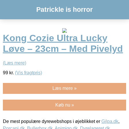
Patrickle is horror
Kong Cozie Ultra Lucky
Løve – 23cm – Med Pivelyd
(Læs mere)
99
kr.
(Vis fragtpris)
Læs mere »
Køb nu »
De mest populære dyrewebshops i øjeblikket er
Gilpa.dk
,
Porcani.dk
,
Bullerbox.dk
,
Animigo.dk
,
Dyrelageret.dk
,