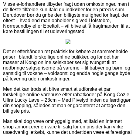
Visse e-forhandlere tilbyder fragt uden omkostninger, men i
de fleste tilfælde kun ifald du indkøber for en præcis sum.
Derudover bør du gribe den billigste mulighed for fragt, der
oftest – hvad end man opholder sig ved Holstebro,
Nørresundby eller Ebeltoft – vil blive at få fragtmanden til at
køre bestillingen til et udleveringssted.
Det er efterhånden ret praktisk for købere at sammenholde
priser i blandt forskellige online butikker, og for det har
masser af Kong online selskaber set sig tvunget til at
nedbringe salgspriserne på varerne – til babyer og børn, og
samtidig til voksne – voldsomt, og endda nogle gange byde
på levering uden omkostninger.
Men det kan trods alt blive smart at udforske et par
forskellige online varehuse efter rabatkoder på Kong Cozie
Ultra Lucky Løve – 23cm – Med Pivelyd inden du færdiggør
din shopping, således at man er garanteret at antage den
billigste pris.
Man skal dog være omhyggelig med, at ifald en internet
shop annoncerer en vare til salg for en pris der kan virke
usædvanlig letkøbt, kunne det undertiden være et faresignal