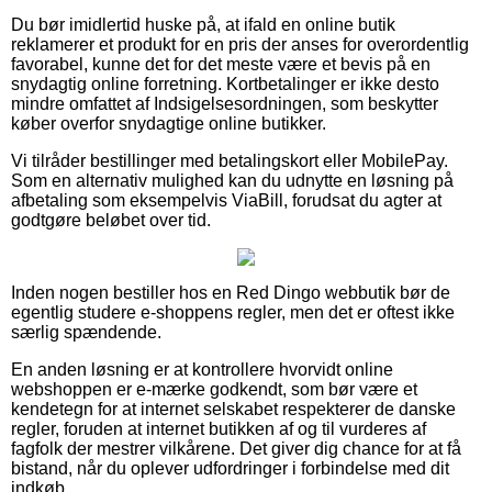
Du bør imidlertid huske på, at ifald en online butik
reklamerer et produkt for en pris der anses for overordentlig
favorabel, kunne det for det meste være et bevis på en
snydagtig online forretning. Kortbetalinger er ikke desto
mindre omfattet af Indsigelsesordningen, som beskytter
køber overfor snydagtige online butikker.
Vi tilråder bestillinger med betalingskort eller MobilePay.
Som en alternativ mulighed kan du udnytte en løsning på
afbetaling som eksempelvis ViaBill, forudsat du agter at
godtgøre beløbet over tid.
Inden nogen bestiller hos en Red Dingo webbutik bør de
egentlig studere e-shoppens regler, men det er oftest ikke
særlig spændende.
En anden løsning er at kontrollere hvorvidt online
webshoppen er e-mærke godkendt, som bør være et
kendetegn for at internet selskabet respekterer de danske
regler, foruden at internet butikken af og til vurderes af
fagfolk der mestrer vilkårene. Det giver dig chance for at få
bistand, når du oplever udfordringer i forbindelse med dit
indkøb.