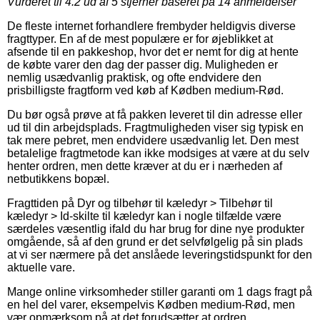
Vurderet til
4.2
ud af 5 stjerner baseret på
14
anmeldelser
De fleste internet forhandlere frembyder heldigvis diverse
fragttyper. En af de mest populære er for øjeblikket at
afsende til en pakkeshop, hvor det er nemt for dig at hente
de købte varer den dag der passer dig. Muligheden er
nemlig usædvanlig praktisk, og ofte endvidere den
prisbilligste fragtform ved køb af Kødben medium-Rød.
Du bør også prøve at få pakken leveret til din adresse eller
ud til din arbejdsplads. Fragtmuligheden viser sig typisk en
tak mere pebret, men endvidere usædvanlig let. Den mest
betalelige fragtmetode kan ikke modsiges at være at du selv
henter ordren, men dette kræver at du er i nærheden af
netbutikkens bopæl.
Fragttiden på Dyr og tilbehør til kæledyr > Tilbehør til
kæledyr > Id-skilte til kæledyr kan i nogle tilfælde være
særdeles væsentlig ifald du har brug for dine nye produkter
omgående, så af den grund er det selvfølgelig på sin plads
at vi ser nærmere på det anslåede leveringstidspunkt for den
aktuelle vare.
Mange online virksomheder stiller garanti om 1 dags fragt på
en hel del varer, eksempelvis Kødben medium-Rød, men
vær opmærksom på at det forudsætter at ordren