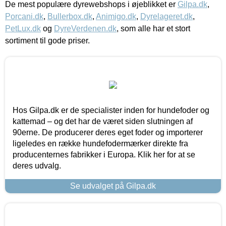
De mest populære dyrewebshops i øjeblikket er
Gilpa.dk
,
Porcani.dk
,
Bullerbox.dk
,
Animigo.dk
,
Dyrelageret.dk
,
PetLux.dk
og
DyreVerdenen.dk
, som alle har et stort
sortiment til gode priser.
Hos Gilpa.dk er de specialister inden for hundefoder og
kattemad – og det har de været siden slutningen af
90erne. De producerer deres eget foder og importerer
ligeledes en række hundefodermærker direkte fra
producenternes fabrikker i Europa. Klik her for at se
deres udvalg.
Se udvalget på Gilpa.dk