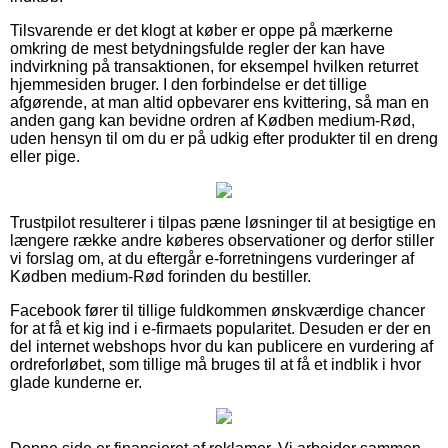
Tilsvarende er det klogt at køber er oppe på mærkerne
omkring de mest betydningsfulde regler der kan have
indvirkning på transaktionen, for eksempel hvilken returret
hjemmesiden bruger. I den forbindelse er det tillige
afgørende, at man altid opbevarer ens kvittering, så man en
anden gang kan bevidne ordren af Kødben medium-Rød,
uden hensyn til om du er på udkig efter produkter til en dreng
eller pige.
Trustpilot resulterer i tilpas pæne løsninger til at besigtige en
længere række andre køberes observationer og derfor stiller
vi forslag om, at du eftergår e-forretningens vurderinger af
Kødben medium-Rød forinden du bestiller.
Facebook fører til tillige fuldkommen ønskværdige chancer
for at få et kig ind i e-firmaets popularitet. Desuden er der en
del internet webshops hvor du kan publicere en vurdering af
ordreforløbet, som tillige må bruges til at få et indblik i hvor
glade kunderne er.