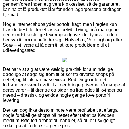
gennemføres inden et givent klokkeslæt, så de garanteret
kan nå at få produktet klar forinden lagerpersonalet drager
hjemad.
Nogle internet shops yder portofri fragt, men i reglen kun
hvis du bestiller for et fastsat beløb. I øvrigt må man gribe
den mindst kostelige leveringsudgave, der typisk – uden
hensyn til om du befinder sig i Holstebro, Vordingborg eller
Sorø – vil være at få dem til at køre produkterne til et
udleveringssted.
Det har vist sig at være vældig praktisk for almindelige
dødelige at søge sig frem til priser fra diverse shops på
nettet, og til tak har massevis af Red Dingo internet
forhandlere været nødt til at nedbringe priserne på mange af
deres varer – til drenge og piger, og ligeledes til kvinder og
mænd – drastisk, og endda nogle gange love portofri
levering.
Det kan dog ikke desto mindre være profitabelt at eftergå
nogle forskellige shops på nettet efter rabat på Kødben
medium-Rød forud for at du handler, så du er usvigeligt
sikker på at få den skarpeste pris.