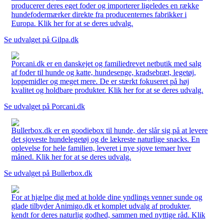
producerer deres eget foder og importerer ligeledes en række
hundefodermærker direkte fra producenternes fabrikker i
Europa. Klik her for at se deres udvalg.
Se udvalget på Gilpa.dk
Porcani.dk er en danskejet og familiedrevet netbutik med salg
af foder til hunde og katte, hundesenge, kradsebræt, legetøj,
loppemidler og meget mere. De er stærkt fokuseret på høj
kvalitet og holdbare produkter. Klik her for at se deres udvalg.
Se udvalget på Porcani.dk
Bullerbox.dk er en goodiebox til hunde, der slår sig på at levere
det sjoveste hundelegetøj og de lækreste naturlige snacks. En
oplevelse for hele familien, leveret i nye sjove temaer hver
måned. Klik her for at se deres udvalg.
Se udvalget på Bullerbox.dk
For at hjælpe dig med at holde dine yndlings venner sunde og
glade tilbyder Animigo.dk et komplet udvalg af produkter,
kendt for deres naturlig godhed, sammen med nyttige råd. Klik