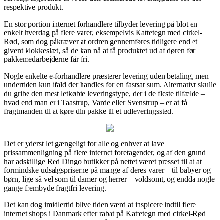
respektive produkt.
En stor portion internet forhandlere tilbyder levering på blot en
enkelt hverdag på flere varer, eksempelvis Kattetegn med cirkel-
Rød, som dog påkræver at ordren gennemføres tidligere end et
givent klokkeslæt, så de kan nå at få produktet ud af døren før
pakkemedarbejderne får fri.
Nogle enkelte e-forhandlere præsterer levering uden betaling, men
undertiden kun ifald der handles for en fastsat sum. Alternativt skulle
du gribe den mest letkøbte leveringstype, der i de fleste tilfælde –
hvad end man er i Taastrup, Varde eller Svenstrup – er at få
fragtmanden til at køre din pakke til et udleveringssted.
Det er yderst let gængeligt for alle og enhver at lave
prissammenligning på flere internet foretagender, og af den grund
har adskillige Red Dingo butikker på nettet været presset til at at
formindske udsalgspriserne på mange af deres varer – til babyer og
børn, lige så vel som til damer og herrer – voldsomt, og endda nogle
gange frembyde fragtfri levering.
Det kan dog imidlertid blive tiden værd at inspicere indtil flere
internet shops i Danmark efter rabat på Kattetegn med cirkel-Rød