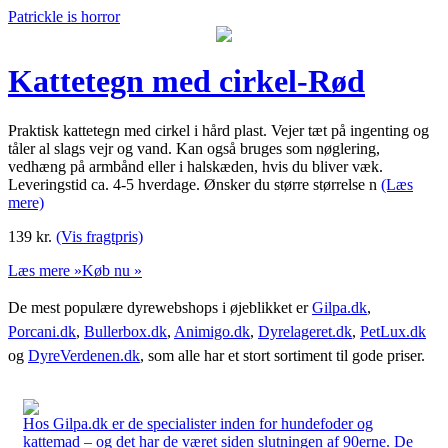
Patrickle is horror
Kattetegn med cirkel-Rød
Praktisk kattetegn med cirkel i hård plast. Vejer tæt på ingenting og
tåler al slags vejr og vand. Kan også bruges som nøglering,
vedhæng på armbånd eller i halskæden, hvis du bliver væk.
Leveringstid ca. 4-5 hverdage. Ønsker du større størrelse n
(Læs
mere)
139
kr.
(Vis fragtpris)
Læs mere »
Køb nu »
De mest populære dyrewebshops i øjeblikket er
Gilpa.dk
,
Porcani.dk
,
Bullerbox.dk
,
Animigo.dk
,
Dyrelageret.dk
,
PetLux.dk
og
DyreVerdenen.dk
, som alle har et stort sortiment til gode priser.
Hos Gilpa.dk er de specialister inden for hundefoder og
kattemad – og det har de været siden slutningen af 90erne. De