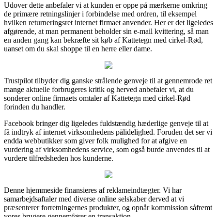
Udover dette anbefaler vi at kunden er oppe på mærkerne omkring
de primære retningslinjer i forbindelse med ordren, til eksempel
hvilken returneringsret internet firmaet anvender. Her er det ligeledes
afgørende, at man permanent beholder sin e-mail kvittering, så man
en anden gang kan bekræfte sit køb af Kattetegn med cirkel-Rød,
uanset om du skal shoppe til en herre eller dame.
Trustpilot tilbyder dig ganske strålende genveje til at gennemrode ret
mange aktuelle forbrugeres kritik og herved anbefaler vi, at du
sonderer online firmaets omtaler af Kattetegn med cirkel-Rød
forinden du handler.
Facebook bringer dig ligeledes fuldstændig hæderlige genveje til at
få indtryk af internet virksomhedens pålidelighed. Foruden det ser vi
endda webbutikker som giver folk mulighed for at afgive en
vurdering af virksomhedens service, som også burde anvendes til at
vurdere tilfredsheden hos kunderne.
Denne hjemmeside finansieres af reklameindtægter. Vi har
samarbejdsaftaler med diverse online selskaber derved at vi
præsenterer forretningernes produkter, og opnår kommission såfremt
vores brugere gennemfører en transaktion.