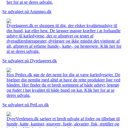
her for at se deres udvalg.
Se udvalget på Animigo.dk
Dyrelageret.dk er shoppen til dig, der elsker kvalitetsudstyr til
din hund, kat eller hest. De lægger mange kræfter i at forhandle
udstyr til kæledyrene, der er afprøvet og testet af
dyreadfærdsterapeuter, dyrlæger og ikke mindst det vigtigste af
alt, afprøvet af erfarne hunde-, katte-, og hesteejere. Klik her for
at se deres udvalg.
Se udvalget på Dyrelageret.dk
Hos Petlux.dk gør de det nemt for dig at være kæledyrsejer. De
hjælper dig nemlig med altid at have de rette produkter lige ved
hånden. Her finder du et bredt sortiment af både udstyr, legetøj
og foder i høj kvalitet til både hund og kat. Klik her for at se
deres udvalg.
Se udvalget på PetLux.dk
DyreVerdenen.dk sælger et bredt udvalg af foder og tilbehør til
hunde, katte, kaniner, gnavere, fugle, akvarier, fisk, reptiller og