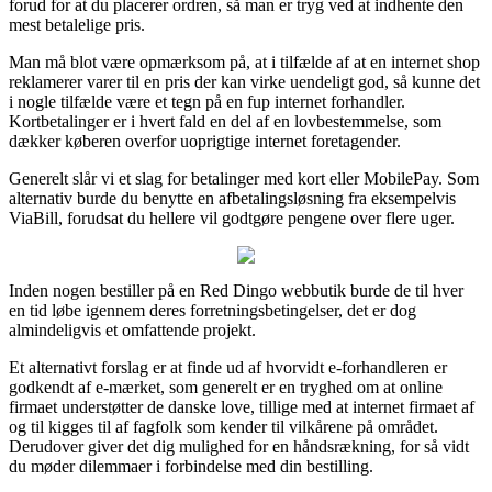
forud for at du placerer ordren, så man er tryg ved at indhente den
mest betalelige pris.
Man må blot være opmærksom på, at i tilfælde af at en internet shop
reklamerer varer til en pris der kan virke uendeligt god, så kunne det
i nogle tilfælde være et tegn på en fup internet forhandler.
Kortbetalinger er i hvert fald en del af en lovbestemmelse, som
dækker køberen overfor uoprigtige internet foretagender.
Generelt slår vi et slag for betalinger med kort eller MobilePay. Som
alternativ burde du benytte en afbetalingsløsning fra eksempelvis
ViaBill, forudsat du hellere vil godtgøre pengene over flere uger.
Inden nogen bestiller på en Red Dingo webbutik burde de til hver
en tid løbe igennem deres forretningsbetingelser, det er dog
almindeligvis et omfattende projekt.
Et alternativt forslag er at finde ud af hvorvidt e-forhandleren er
godkendt af e-mærket, som generelt er en tryghed om at online
firmaet understøtter de danske love, tillige med at internet firmaet af
og til kigges til af fagfolk som kender til vilkårene på området.
Derudover giver det dig mulighed for en håndsrækning, for så vidt
du møder dilemmaer i forbindelse med din bestilling.