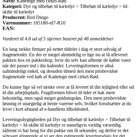
Navn:
Kattetegn med cirkel-Rød
Kategori:
Dyr og tilbehør til kæledyr > Tilbehør til kæledyr > Id-
skilte til kæledyr
Producent:
Red Dingo
Varenummer:
185180-rd7-R10
EAN:
Vurderet til
4.8
ud af 5 stjerner baseret på
48
anmeldelser
En lang række firmaer på nettet tildeler i dag et stort udvalg af
fragtmetoder. En der er meget almindelig er lige nu at få afleveret
pakken hos en pakkeshop, hvor du selv kan afhente de købte varer
når det passer ind i din kalender. Leveringsformen er altså
ualmindeligt enkel, og desuden tilmed den mest prisbevidste
fragtmetode ved køb af Kattetegn med cirkel-Rød.
Du kunne lige så vel tænke over at få leveret til din lejlighed eller ud
til din arbejdsplads. Fragtformen bliver til tider et hak mere
bekostelig, men også meget gnidningsløs. Den mest prisbevidste
løsning er unægtelig at hente varerne selv, hvilket forudsætter at du
lever i kort afstand af e-handlens tilholdssted.
Leveringsdygtigheden på Dyr og tilbehør til kæledyr > Tilbehør til
kæledyr > Id-skilte til kæledyr er naturligvis vældig væsentlig
såfremt vi har brug for din pakke om få sekunder, og derfor er det
selvsagt afgørende at vi ser den estimerede leveringsdato for det