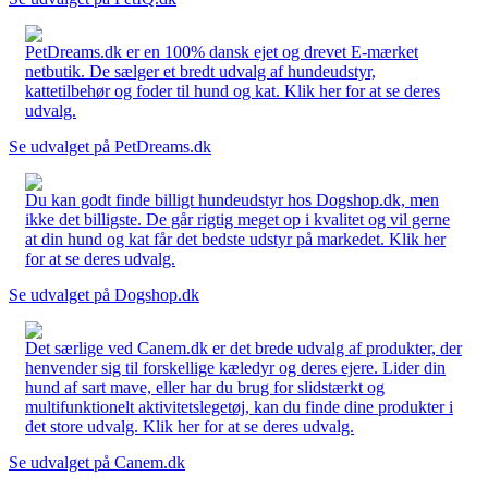
PetDreams.dk er en 100% dansk ejet og drevet E-mærket
netbutik. De sælger et bredt udvalg af hundeudstyr,
kattetilbehør og foder til hund og kat. Klik her for at se deres
udvalg.
Se udvalget på PetDreams.dk
Du kan godt finde billigt hundeudstyr hos Dogshop.dk, men
ikke det billigste. De går rigtig meget op i kvalitet og vil gerne
at din hund og kat får det bedste udstyr på markedet. Klik her
for at se deres udvalg.
Se udvalget på Dogshop.dk
Det særlige ved Canem.dk er det brede udvalg af produkter, der
henvender sig til forskellige kæledyr og deres ejere. Lider din
hund af sart mave, eller har du brug for slidstærkt og
multifunktionelt aktivitetslegetøj, kan du finde dine produkter i
det store udvalg. Klik her for at se deres udvalg.
Se udvalget på Canem.dk