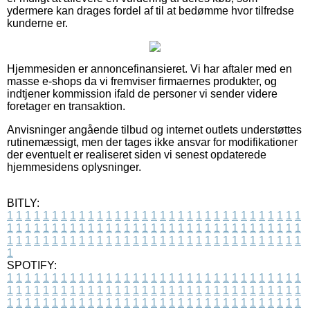
ydermere kan drages fordel af til at bedømme hvor tilfredse
kunderne er.
Hjemmesiden er annoncefinansieret. Vi har aftaler med en
masse e-shops da vi fremviser firmaernes produkter, og
indtjener kommission ifald de personer vi sender videre
foretager en transaktion.
Anvisninger angående tilbud og internet outlets understøttes
rutinemæssigt, men der tages ikke ansvar for modifikationer
der eventuelt er realiseret siden vi senest opdaterede
hjemmesidens oplysninger.
BITLY:
1
1
1
1
1
1
1
1
1
1
1
1
1
1
1
1
1
1
1
1
1
1
1
1
1
1
1
1
1
1
1
1
1
1
1
1
1
1
1
1
1
1
1
1
1
1
1
1
1
1
1
1
1
1
1
1
1
1
1
1
1
1
1
1
1
1
1
1
1
1
1
1
1
1
1
1
1
1
1
1
1
1
1
1
1
1
1
1
1
1
1
1
1
1
1
1
1
1
1
1
SPOTIFY:
1
1
1
1
1
1
1
1
1
1
1
1
1
1
1
1
1
1
1
1
1
1
1
1
1
1
1
1
1
1
1
1
1
1
1
1
1
1
1
1
1
1
1
1
1
1
1
1
1
1
1
1
1
1
1
1
1
1
1
1
1
1
1
1
1
1
1
1
1
1
1
1
1
1
1
1
1
1
1
1
1
1
1
1
1
1
1
1
1
1
1
1
1
1
1
1
1
1
1