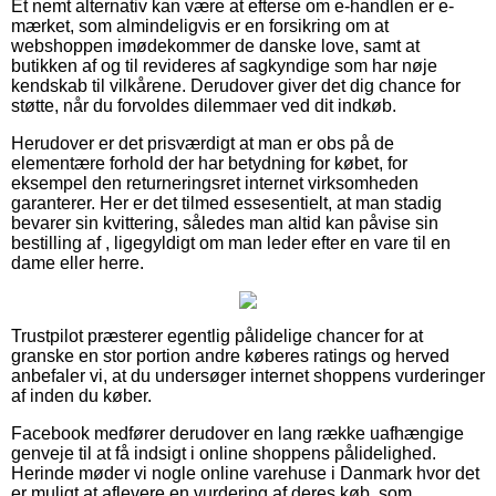
Et nemt alternativ kan være at efterse om e-handlen er e-
mærket, som almindeligvis er en forsikring om at
webshoppen imødekommer de danske love, samt at
butikken af og til revideres af sagkyndige som har nøje
kendskab til vilkårene. Derudover giver det dig chance for
støtte, når du forvoldes dilemmaer ved dit indkøb.
Herudover er det prisværdigt at man er obs på de
elementære forhold der har betydning for købet, for
eksempel den returneringsret internet virksomheden
garanterer. Her er det tilmed essesentielt, at man stadig
bevarer sin kvittering, således man altid kan påvise sin
bestilling af , ligegyldigt om man leder efter en vare til en
dame eller herre.
Trustpilot præsterer egentlig pålidelige chancer for at
granske en stor portion andre køberes ratings og herved
anbefaler vi, at du undersøger internet shoppens vurderinger
af inden du køber.
Facebook medfører derudover en lang række uafhængige
genveje til at få indsigt i online shoppens pålidelighed.
Herinde møder vi nogle online varehuse i Danmark hvor det
er muligt at aflevere en vurdering af deres køb, som