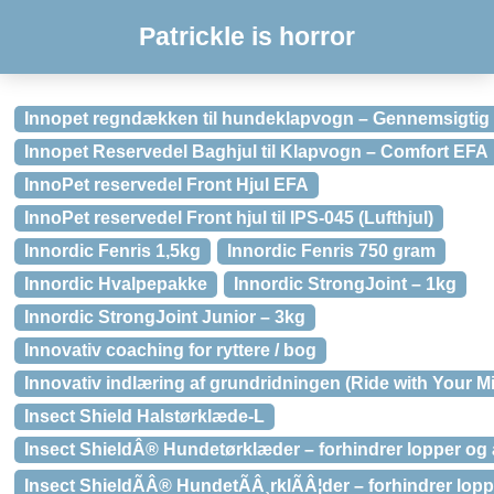
Patrickle is horror
Innopet regndækken til hundeklapvogn – Gennemsigtig
Innopet Reservedel Baghjul til Klapvogn – Comfort EFA
InnoPet reservedel Front Hjul EFA
InnoPet reservedel Front hjul til IPS-045 (Lufthjul)
Innordic Fenris 1,5kg
Innordic Fenris 750 gram
Innordic Hvalpepakke
Innordic StrongJoint – 1kg
Innordic StrongJoint Junior – 3kg
Innovativ coaching for ryttere / bog
Innovativ indlæring af grundridningen (Ride with Your Mi
Insect Shield Halstørklæde-L
Insect ShieldÂ® Hundetørklæder – forhindrer lopper og 
Insect ShieldÃÂ® HundetÃÂ¸rklÃÂ¦der – forhindrer lop