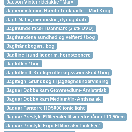
Jacson Vinter ridejakke "Mary"
Jagermesterens Hunde Trækbælte – Med Krog
Jagt. Natur, mennesker, dyr og drab
Jagthunde racer i Danmark (2 stk DVD)
Jagthundens sundhed og velfærd / bog
Jagthåndbogen / bog
Jagtline i rund læder m. hornstoppere
Jagtriflen / bog
Jagtriflen II. Kraftige rifler og svære skud / bog
Jagttegn. Grundbog til jagttegnsundervisning
Jaguar Dobbelkam Grov/medium- Antistatisk
Jaguar Dobbelkam Medium/fin- Antistatisk
Jaguar Føntørre HD5000 ionic light
Jaguar Prestyle Effilersaks til venstrehåndet 13,50cm
Jaguar Prestyle Ergo Effilersaks Pink 5,5#