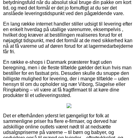
betydningsfuld når du absolut skal bruge din pakke om kort
tid, og med det formål er det jo fornuftigt at du ser det
anslåede leveringstidspunkt ved den pågældende vare.
En lang række internet handler stiller udsigt til levering efter
en enkelt hverdag på utallige varenumre, eksempelvis ,
hvilket dog kræver at bestillingen realiseres forud for et
nøjagtigt tidspunkt, med det formål at de med sikkerhed kan
nå at få varerne ud af døren forud for at lagermedarbejderne
får fri.
En række e-shops i Danmark præsterer fragt uden
beregning, men i de fleste tilfælde gælder det kun hvis man
bestiller for en fastsat pris. Desuden skulle du snuppe den
billigste mulighed for levering, der i mange tilfælde – uden
hensyn til om du opholder sig nær Viborg, Slagelse eller
Ringkøbing – vil være at få fragtfirmaet til at køre dine
produkter til et udleveringssted.
Det er efterhånden yderst let gængeligt for folk at
sammenligne priser fra flere e-firmaer, og derved har
adskillige online outlets været nødt til at nedsætte
udsalgspriserne på varerne – til børn og babyer, og
endvidere også til mænd og kvinder – eftertrykkeligt, og