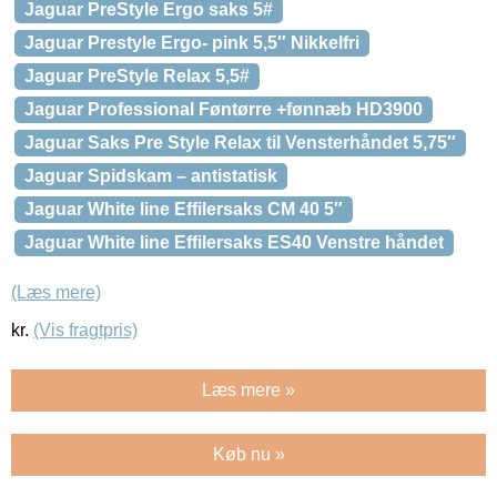
Jaguar PreStyle Ergo saks 5#
Jaguar Prestyle Ergo- pink 5,5″ Nikkelfri
Jaguar PreStyle Relax 5,5#
Jaguar Professional Føntørre +fønnæb HD3900
Jaguar Saks Pre Style Relax til Vensterhåndet 5,75″
Jaguar Spidskam – antistatisk
Jaguar White line Effilersaks CM 40 5″
Jaguar White line Effilersaks ES40 Venstre håndet
(Læs mere)
kr.
(Vis fragtpris)
Læs mere »
Køb nu »