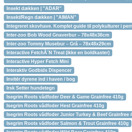
Insekt dækken | "ADAR"
Insekt/Regn dækken | "AIMAN"
Integreret skovhave. Komplet guide til polykulturer i p
Inter-zoo Bob Wood Gnaverbur – 78x48x36cm
Inter-zoo Tommy Musebur – Grå – 78x48x29cm
Interactive FetchÂ´N Treat (ikke en boldkaster)
Interactive Hyper Fetch Mini
Interaktiv Godbids Dispencer
Invitér dyrene ind i haven / bog
Irsk Setter hundetegn
Isegrim Roots vådfoder Deer & Game Grainfree 410g
Isegrim Roots vådfoder Hest Grainfree 410g
Isegrim Roots vådfoder Junior Turkey & Beef Grainfree 
Isegrim Roots vådfoder Salmon & Trout Grainfree 410g