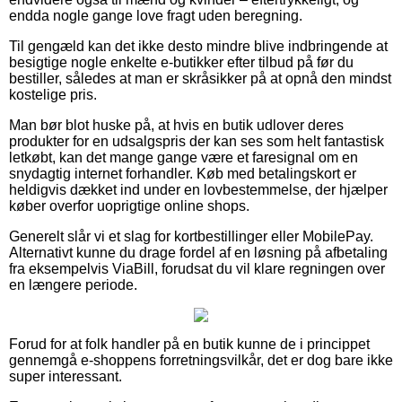
endda nogle gange love fragt uden beregning.
Til gengæld kan det ikke desto mindre blive indbringende at
besigtige nogle enkelte e-butikker efter tilbud på før du
bestiller, således at man er skråsikker på at opnå den mindst
kostelige pris.
Man bør blot huske på, at hvis en butik udlover deres
produkter for en udsalgspris der kan ses som helt fantastisk
letkøbt, kan det mange gange være et faresignal om en
snydagtig internet forhandler. Køb med betalingskort er
heldigvis dækket ind under en lovbestemmelse, der hjælper
køber overfor uoprigtige online shops.
Generelt slår vi et slag for kortbestillinger eller MobilePay.
Alternativt kunne du drage fordel af en løsning på afbetaling
fra eksempelvis ViaBill, forudsat du vil klare regningen over
en længere periode.
Forud for at folk handler på en butik kunne de i princippet
gennemgå e-shoppens forretningsvilkår, det er dog bare ikke
super interessant.