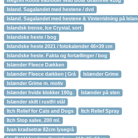
Isegrim Roots vådfoder Wild Boar Grainfree 410g
Island. Sagalandet med hestene / dvd
Island. Sagalandet med hestene & Vinterridning på Island
Islandsk trense, Ice Crystal, sort
Islandske heste / bog
Islandske heste 2021 / fotokalender 46×39 cm
Islandske heste. Fakta og fortællinger / bog
Islænder Fleece Dækken
Islænder Fleece dækken | Grå
Islænder Grime
Islænder Grime m. motiv
Islænder hvide klokker 190g.
Islænder på sten
Islænder skilt i rustfri stål
Itch Relief for Cats and Dogs
Itch Relief Spray
Itch Stop salve, 200 ml.
Ivan kradsetræ 82cm lysegrå