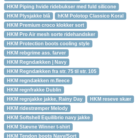
HKM Piping hvide ridebukser med fuld silicone
HKM Plysjakke blå
hKM Polotop Classico Koral
HKM Premium croco klokker sort
HKM Pro Air mesh sorte ridehandsker
HKM Protection boots cooling style
HKM rebgrime ass. farver
HKM Regndækken | Navy
HKM Regndækken fra str. 75 til str. 105
HKM regndækken m.fleece
HKM regnfrakke Dublin
HKM regnjakke jakke, Rainy Day
HKM reseve skær
HKM ridestrømper Melody
HKM Softshell Equilibrio navy jakke
HKM Stævne Winner t-shirt
HKM Tendon boots Navy/Sort