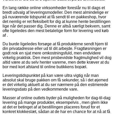
En lang række online virksomheder foreslår nu til dags et
bredt udvalg af leveringsmodeller. Den mest almindelige er
på nuværende tidspunkt at få sendt til en pakkeshop, hvor
det nemlig er ret fleksibelt for dig at kunne hente bestillingen
lige når det passer dig. Denne er altså særligt bekvem, samt
ofte ligeledes den mest betalelige form for levering ved køb
af .
Du burde ligeledes forsøge at få produkterne sendt hjem til
din privatadresse eller ud til dit arbejde. Fragtløsningen er
godt nok en sjat mere omkostningsfuld, men endvidere
virkelig praktisk. Den mest prisbevidste fragtmulighed vil dog
altid være at du selv henter varerne, men dette kræver at du
bor med kort afstand til online butikkens bopæl.
Leveringstidspunktet på kan være ultra vigtig når man
absolut skal bruge pakken om få sekunder, så i det øjemed
er det virkelig aktuelt at du ser nærmere på den estimerede
leveringsdato på den vedkommende vare.
Masser af online outlets byder på muligheden for dag-til-dag
levering på mange produkter, eksempelvis , men glem ikke
at det er betinget af at bestillingen placeres forud for et
konkret klokkeslæt, sådan at de har en chance for at nå at få