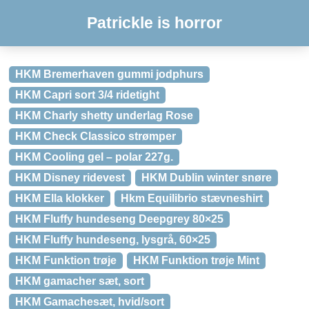
Patrickle is horror
HKM Bremerhaven gummi jodphurs
HKM Capri sort 3/4 ridetight
HKM Charly shetty underlag Rose
HKM Check Classico strømper
HKM Cooling gel – polar 227g.
HKM Disney ridevest
HKM Dublin winter snøre
HKM Ella klokker
Hkm Equilibrio stævneshirt
HKM Fluffy hundeseng Deepgrey 80×25
HKM Fluffy hundeseng, lysgrå, 60×25
HKM Funktion trøje
HKM Funktion trøje Mint
HKM gamacher sæt, sort
HKM Gamachesæt, hvid/sort