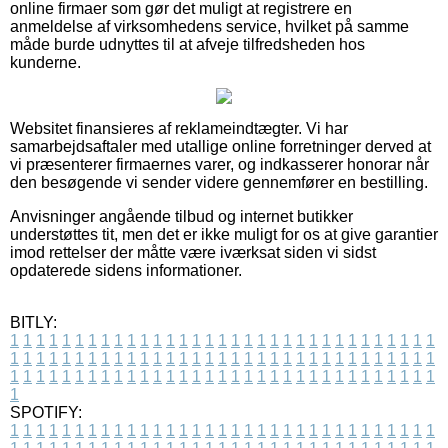
online firmaer som gør det muligt at registrere en
anmeldelse af virksomhedens service, hvilket på samme
måde burde udnyttes til at afveje tilfredsheden hos
kunderne.
Websitet finansieres af reklameindtægter. Vi har
samarbejdsaftaler med utallige online forretninger derved at
vi præsenterer firmaernes varer, og indkasserer honorar når
den besøgende vi sender videre gennemfører en bestilling.
Anvisninger angående tilbud og internet butikker
understøttes tit, men det er ikke muligt for os at give garantier
imod rettelser der måtte være iværksat siden vi sidst
opdaterede sidens informationer.
BITLY:
1
1
1
1
1
1
1
1
1
1
1
1
1
1
1
1
1
1
1
1
1
1
1
1
1
1
1
1
1
1
1
1
1
1
1
1
1
1
1
1
1
1
1
1
1
1
1
1
1
1
1
1
1
1
1
1
1
1
1
1
1
1
1
1
1
1
1
1
1
1
1
1
1
1
1
1
1
1
1
1
1
1
1
1
1
1
1
1
1
1
1
1
1
1
1
1
1
1
1
1
SPOTIFY:
1
1
1
1
1
1
1
1
1
1
1
1
1
1
1
1
1
1
1
1
1
1
1
1
1
1
1
1
1
1
1
1
1