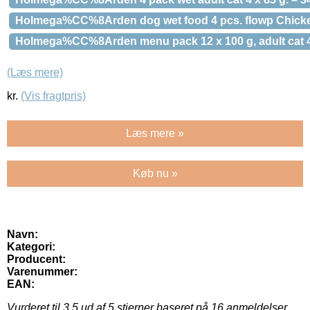
Holmega%CC%8Arden dog wet food 4 pcs. flowp Chick
Holmega%CC%8Arden menu pack 12 x 100 g, adult cat 4
(Læs mere)
kr.
(Vis fragtpris)
Læs mere »
Køb nu »
Navn:
Kategori:
Producent:
Varenummer:
EAN:
Vurderet til
3.5
ud af 5 stjerner baseret på
16
anmeldelser