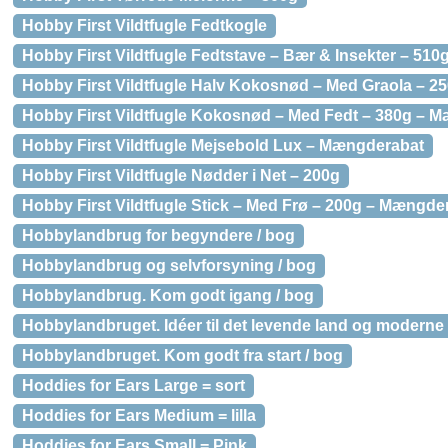
Hobby First Vildtfugle Fedtkogle
Hobby First Vildtfugle Fedtstave – Bær & Insekter – 51
Hobby First Vildtfugle Halv Kokosnød – Med Graola – 
Hobby First Vildtfugle Kokosnød – Med Fedt – 380g – 
Hobby First Vildtfugle Mejsebold Lux – Mængderabat
Hobby First Vildtfugle Nødder i Net – 200g
Hobby First Vildtfugle Stick – Med Frø – 200g – Mængde
Hobbylandbrug for begyndere / bog
Hobbylandbrug og selvforsyning / bog
Hobbylandbrug. Kom godt igang / bog
Hobbylandbruget. Idéer til det levende land og modern
Hobbylandbruget. Kom godt fra start / bog
Hoddies for Ears Large = sort
Hoddies for Ears Medium = lilla
Hoddies for Ears Small = Pink