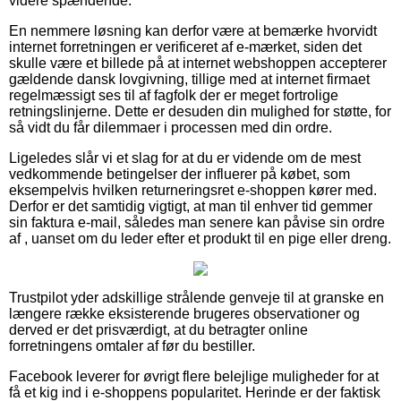
videre spændende.
En nemmere løsning kan derfor være at bemærke hvorvidt
internet forretningen er verificeret af e-mærket, siden det
skulle være et billede på at internet webshoppen accepterer
gældende dansk lovgivning, tillige med at internet firmaet
regelmæssigt ses til af fagfolk der er meget fortrolige
retningslinjerne. Dette er desuden din mulighed for støtte, for
så vidt du får dilemmaer i processen med din ordre.
Ligeledes slår vi et slag for at du er vidende om de mest
vedkommende betingelser der influerer på købet, som
eksempelvis hvilken returneringsret e-shoppen kører med.
Derfor er det samtidig vigtigt, at man til enhver tid gemmer
sin faktura e-mail, således man senere kan påvise sin ordre
af , uanset om du leder efter et produkt til en pige eller dreng.
Trustpilot yder adskillige strålende genveje til at granske en
længere række eksisterende brugeres observationer og
derved er det prisværdigt, at du betragter online
forretningens omtaler af før du bestiller.
Facebook leverer for øvrigt flere belejlige muligheder for at
få et kig ind i e-shoppens popularitet. Herinde er der faktisk