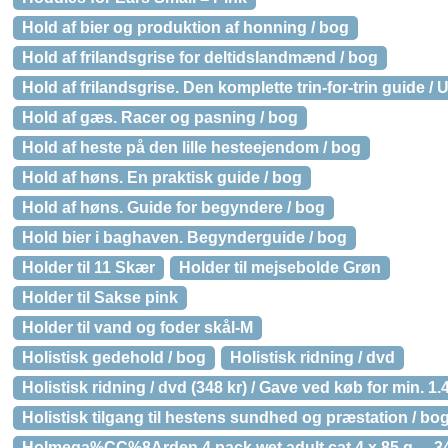
Hold af bier og produktion af honning / bog
Hold af frilandsgrise for deltidslandmænd / bog
Hold af frilandsgrise. Den komplette trin-for-trin guide / 
Hold af gæs. Racer og pasning / bog
Hold af heste på den lille hesteejendom / bog
Hold af høns. En praktisk guide / bog
Hold af høns. Guide for begyndere / bog
Hold bier i baghaven. Begynderguide / bog
Holder til 11 Skær
Holder til mejsebolde Grøn
Holder til Sakse pink
Holder til vand og foder skål-M
Holistisk gedehold / bog
Holistisk ridning / dvd
Holistisk ridning / dvd (348 kr) / Gave ved køb for min. 1.
Holistisk tilgang til hestens sundhed og præstation / bo
Holmega%CC%8Arden 4 pack wet adult cat 4 x 85 g. – 3