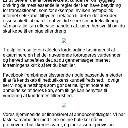
Endvidere er det at foretrække at kunden er omhyggelig
omkring de mest essentielle regler der kan have betydning
for transaktionen, som for eksempel hvilken byttepolitik
internet selskabet tilbyder. I relation til det er det desuden
essesentielt, at man til enhver tid sikrer sin ordrekvittering,
så man altid kan eftervise handlen af , uden hensyn til om du
skal købe til en pige eller dreng.
Trustpilot resulterer i aldeles fordelagtige løsninger til at
eksaminere en hel del nuværende forbrugeres vurderinger
og herved anbefales det, at du gennemsøger internet
forretningens kritik af før du bestiller.
Facebook frembringer tilsvarende nogle passende metoder
til at få kendskab til netbutikkens kundetilfredshed. I øvrigt
ser vi nogle netshops som gør det muligt at notere en
anmeldelse af deres køb, som tillige kan benyttes til
vurdering af kundernes tilfredshed.
Vores hjemmeside er finansieret af annonceindtægter. Vi har
faste samarbejder med flere online butikker når vi
promoverer butikkernes varer, og indkasserer provision