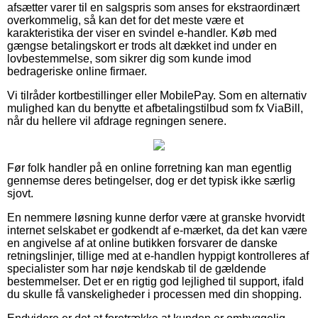
afsætter varer til en salgspris som anses for ekstraordinært
overkommelig, så kan det for det meste være et
karakteristika der viser en svindel e-handler. Køb med
gængse betalingskort er trods alt dækket ind under en
lovbestemmelse, som sikrer dig som kunde imod
bedrageriske online firmaer.
Vi tilråder kortbestillinger eller MobilePay. Som en alternativ
mulighed kan du benytte et afbetalingstilbud som fx ViaBill,
når du hellere vil afdrage regningen senere.
Før folk handler på en online forretning kan man egentlig
gennemse deres betingelser, dog er det typisk ikke særlig
sjovt.
En nemmere løsning kunne derfor være at granske hvorvidt
internet selskabet er godkendt af e-mærket, da det kan være
en angivelse af at online butikken forsvarer de danske
retningslinjer, tillige med at e-handlen hyppigt kontrolleres af
specialister som har nøje kendskab til de gældende
bestemmelser. Det er en rigtig god lejlighed til support, ifald
du skulle få vanskeligheder i processen med din shopping.