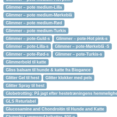
Glimmer – pote medium-Lilla
Glimmer – pote medium-Mørkeblå
Glimmer – pote medium-Rød
Glimmer – pote medium-Turkis
Glimmer – pote-Guld-s
Glimmer – pote-Hot pink-s
Glimmer – pote-Lilla-s
Glimmer – pote-Mørkeblå -S
Glimmer – pote-Rød-s
Glimmer – pote-Turkis-s
Glimmerbold til katte
Gliss balsam til hunde & katte fra Biogance
Glitter Gel til hest
Glitter klokker med pels
Glitter Spray til hest
Globetrotting: På jagt efter hestetræningens hemmeligh
GLS Returlabel
Glucosamine and Chondroitin til Hunde and Katte
Glutenfri Lammeguf briketter, 800 g