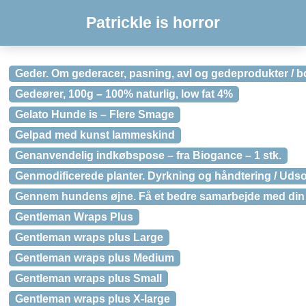
Patrickle is horror
Geder. Om gederacer, pasning, avl og gedeprodukter / 
Gedeører, 100g – 100% naturlig, low fat 4%
Gelato Hunde is – Flere Smage
Gelpad med kunst lammeskind
Genanvendelig indkøbspose – fra Biogance – 1 stk.
Genmodificerede planter. Dyrkning og håndtering / Udso
Gennem hundens øjne. Få et bedre samarbejde med din 
Gentleman Wraps Plus
Gentleman wraps plus Large
Gentleman wraps plus Medium
Gentleman wraps plus Small
Gentleman wraps plus X-large