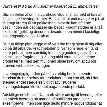
Vurderet til
3.5
ud af 5 stjerner baseret på
11
anmeldelser
Størstedelen af online varehuse tildeler til alt held et hav af
forskellige leveringsformer. En favorit iblandt mange er p.t. at
få bragt ordren til en pakkeshop, hvor du kan afhente
bestillingen når det passer dig bedst. Fragtmetoden er altså
ekstremt ligetil, og desuden desuden den mindst kostelige
leveringsudgave ved køb af .
Du bør tillige planlægge at få varerne bragt hjem til dig eller
ud på dit arbejde. Fragtmetoden bliver som regel en tand
mere pebret, men samtidig temmelig gnidningsløs. Den
prisbilligste fragtløsning vil dog altid være selv at hente
produkterne, men den mulighed stiller krav om at du bor
nærved webbutikkens lager.
Leveringsdygtigheden på er jo vældig bestemmende
forudsat du har behov for produkterne om kort tid, så i det
øjemed er det særdeles vigtigt at vi studerer
leveringstidspunktet for det pågældende produkt.
Adskillige netshops i Danmark stiller udsigt til levering efter
en enkelt hverdag på mange af butikkens produkter,
eksempelvis , men som ikke desto mindre nødvendiggør at