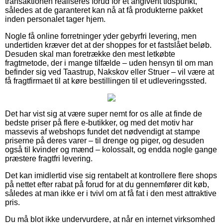
transaktionen realiseres forud for et angivent tidspunkt,
således at de garanteret kan nå at få produkterne pakket
inden personalet tager hjem.
Nogle få online forretninger yder gebyrfri levering, men
undertiden kræver det at der shoppes for et fastslået beløb.
Desuden skal man foretrække den mest letkøbte
fragtmetode, der i mange tilfælde – uden hensyn til om man
befinder sig ved Taastrup, Nakskov eller Struer – vil være at
få fragtfirmaet til at køre bestillingen til et udleveringssted.
Det har vist sig at være super nemt for os alle at finde de
bedste priser på flere e-butikker, og med det motiv har
massevis af webshops fundet det nødvendigt at stampe
priserne på deres varer – til drenge og piger, og desuden
også til kvinder og mænd – kolossalt, og endda nogle gange
præstere fragtfri levering.
Det kan imidlertid vise sig rentabelt at kontrollere flere shops
på nettet efter rabat på forud for at du gennemfører dit køb,
således at man ikke er i tvivl om at få fat i den mest attraktive
pris.
Du må blot ikke undervurdere, at når en internet virksomhed