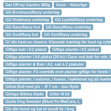
Get Off my Garden 480g
Gevir – Naturlige
GG Bordeaux/Navy underlag
GG Hvid/navy underlag
GG Lysblå/Navy underlag
GG Navy/Navy hut
GG Navy/Navy underlag
GG Sort/Navy hut
GG Sort/Navy underlag
Gi’ din hest en chance. Klassisk træning for hest og rytter
Giftige bær / A2 plakat
Giftige planter / A2 plakat
Giftige planter / A4 plakat (39 kr) / Gave ved køb for min. 
Giftige planter & Bær / A2, sæt á 2 plakater
Giftige planter. Få overblik over planter giftige for heste 
Giftige planter. I naturen, i haven, i køkkenet og på mark
GiGwi Ball med piv – Ø 7 cm – kan flyde
Ginkgo Biloba blade
Gitter til bil
Giulia Dog Sweater (Blue) fra MiaCara, L
Giv din hund og kat et sundt liv / bog