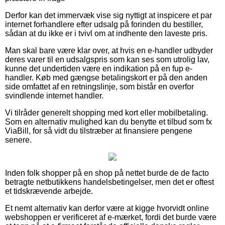
Derfor kan det immervæk vise sig nyttigt at inspicere et par
internet forhandlere efter udsalg på forinden du bestiller,
sådan at du ikke er i tvivl om at indhente den laveste pris.
Man skal bare være klar over, at hvis en e-handler udbyder
deres varer til en udsalgspris som kan ses som utrolig lav,
kunne det undertiden være en indikation på en fup e-
handler. Køb med gængse betalingskort er på den anden
side omfattet af en retningslinje, som bistår en overfor
svindlende internet handler.
Vi tilråder generelt shopping med kort eller mobilbetaling.
Som en alternativ mulighed kan du benytte et tilbud som fx
ViaBill, for så vidt du tilstræber at finansiere pengene
senere.
Inden folk shopper på en shop på nettet burde de de facto
betragte netbutikkens handelsbetingelser, men det er oftest
et tidskrævende arbejde.
Et nemt alternativ kan derfor være at kigge hvorvidt online
webshoppen er verificeret af e-mærket, fordi det burde være