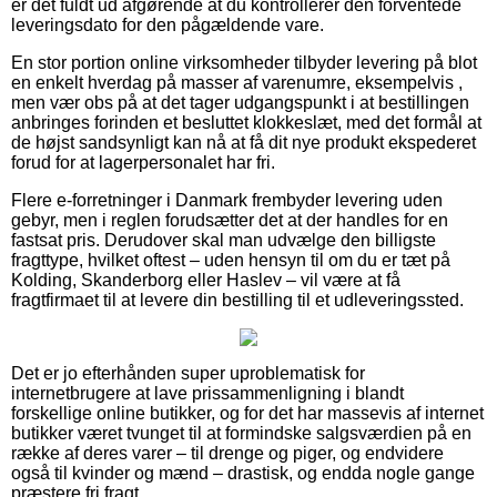
er det fuldt ud afgørende at du kontrollerer den forventede
leveringsdato for den pågældende vare.
En stor portion online virksomheder tilbyder levering på blot
en enkelt hverdag på masser af varenumre, eksempelvis ,
men vær obs på at det tager udgangspunkt i at bestillingen
anbringes forinden et besluttet klokkeslæt, med det formål at
de højst sandsynligt kan nå at få dit nye produkt ekspederet
forud for at lagerpersonalet har fri.
Flere e-forretninger i Danmark frembyder levering uden
gebyr, men i reglen forudsætter det at der handles for en
fastsat pris. Derudover skal man udvælge den billigste
fragttype, hvilket oftest – uden hensyn til om du er tæt på
Kolding, Skanderborg eller Haslev – vil være at få
fragtfirmaet til at levere din bestilling til et udleveringssted.
Det er jo efterhånden super uproblematisk for
internetbrugere at lave prissammenligning i blandt
forskellige online butikker, og for det har massevis af internet
butikker været tvunget til at formindske salgsværdien på en
række af deres varer – til drenge og piger, og endvidere
også til kvinder og mænd – drastisk, og endda nogle gange
præstere fri fragt.