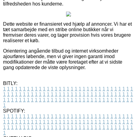
tilfredsheden hos kunderne.
Dette website er finansieret ved hjælp af annoncer. Vi har et
tæt samarbejde med en stribe online butikker når vi
fremviser deres varer, og tager provision hvis vores brugere
realiserer et køb.
Orientering angående tilbud og internet virksomheder
ajourføres løbende, men vi giver ingen garanti imod
modifikationer der måtte være foretaget efter at vi sidste
gang opdaterede de viste oplysninger.
BITLY:
1
1
1
1
1
1
1
1
1
1
1
1
1
1
1
1
1
1
1
1
1
1
1
1
1
1
1
1
1
1
1
1
1
1
1
1
1
1
1
1
1
1
1
1
1
1
1
1
1
1
1
1
1
1
1
1
1
1
1
1
1
1
1
1
1
1
1
1
1
1
1
1
1
1
1
1
1
1
1
1
1
1
1
1
1
1
1
1
1
1
1
1
1
1
1
1
1
1
1
1
SPOTIFY:
1
1
1
1
1
1
1
1
1
1
1
1
1
1
1
1
1
1
1
1
1
1
1
1
1
1
1
1
1
1
1
1
1
1
1
1
1
1
1
1
1
1
1
1
1
1
1
1
1
1
1
1
1
1
1
1
1
1
1
1
1
1
1
1
1
1
1
1
1
1
1
1
1
1
1
1
1
1
1
1
1
1
1
1
1
1
1
1
1
1
1
1
1
1
1
1
1
1
1
1