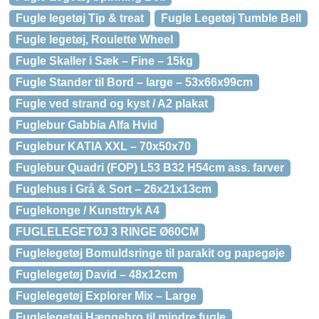
Fugle legetøj Tip & treat
Fugle Legetøj Tumble Bell
Fugle legetøj, Roulette Wheel
Fugle Skaller i Sæk – Fine – 15kg
Fugle Stander til Bord – large – 53x66x99cm
Fugle ved strand og kyst / A2 plakat
Fuglebur Gabbia Alfa Hvid
Fuglebur KATIA XXL – 70x50x70
Fuglebur Quadri (FOP) L53 B32 H54cm ass. farver
Fuglehus i Grå & Sort – 26x21x13cm
Fuglekonge / Kunsttryk A4
FUGLELEGETØJ 3 RINGE Ø60CM
Fuglelegetøj Bomuldsringe til parakit og papegøje
Fuglelegetøj David – 48x12cm
Fuglelegetøj Explorer Mix – Large
Fuglelegetøj Hængebro til mindre fugle