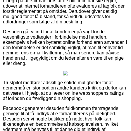
et tegn på at e-firmaet forstår de officielle danske regler,
udover at internet forhandleren ofte evalueres af fagfolk der
forstår reglementet på området. Derudover giver det dig
mulighed for at få bistand, for så vidt du udsættes for
udfordringer som følge af din bestilling.
Desuden går vi ind for at kunden er på vagt for de
væsentligste vedtægter i forbindelse med handlen,
eksempelvis hvilken bytteret online forhandleren anvender. I
den forbindelse er det samtidig vigtigt, at man til enhver tid
gemmer ens e-mail kvittering, så man senere kan påvise
handlen af , ligegyldigt om du leder efter en vare til en pige
eller dreng.
Trustpilot medfører adskillige solide muligheder for at
gennemgå en stor portion andre kunders kritik og derfor kan
det være til hjælp, at du læser online webshoppens ratings
af forinden du færdiggør din shopping.
Facebook genererer desuden fuldkommen fremragende
genveje til at få indtryk af e-forhandlerens pålidelighed.
Desuden ser vi nogle butikker på nettet hvor folk kan
tilkendegive en bedømmelse af købsoplevelsen, hvilket
ydermere må benyttes til at danne dig et indtryk af