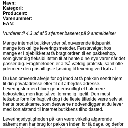
Navn:
Kategori:
Producent:
Varenummer:
EAN:
Vurderet til
4.3
ud af 5 stjerner baseret på
9
anmeldelser
Mange internet butikker yder på nuværende tidspunkt
mange forskellige leveringsmetoder. Førstevalget hos
mange er i øjeblikket at få bragt ordren til en pakkeshop,
som giver dig fleksibiliteten til at hente dine nye varer når det
passer dig. Fragtmetoden er altså vældig praktisk, samt ofte
ydermere den prisbilligste løsning til levering ved køb af .
Du kan omvendt afveje for og imod at få pakken sendt hjem
til din privatadresse eller til dit arbejdes adresse.
Leveringsformen bliver gennemsnitligt et hak mere
bekostelig, men lige så vel temmelig ligetil. Den mest
letkøbte form for fragt vil dog i de fleste tilfælde være selv at
hente produkterne, som desværre nødvendiggør at du lever
med kort afstand til internet butikkens tilholdssted.
Leveringsdygtigheden på kan være virkelig afgørende
såfremt man har brug for pakken inden for få dage, og derfor