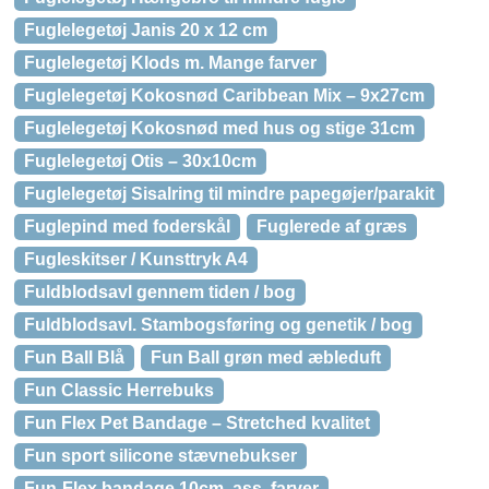
Fuglelegetøj Janis 20 x 12 cm
Fuglelegetøj Klods m. Mange farver
Fuglelegetøj Kokosnød Caribbean Mix – 9x27cm
Fuglelegetøj Kokosnød med hus og stige 31cm
Fuglelegetøj Otis – 30x10cm
Fuglelegetøj Sisalring til mindre papegøjer/parakit
Fuglepind med foderskål
Fuglerede af græs
Fugleskitser / Kunsttryk A4
Fuldblodsavl gennem tiden / bog
Fuldblodsavl. Stambogsføring og genetik / bog
Fun Ball Blå
Fun Ball grøn med æbleduft
Fun Classic Herrebuks
Fun Flex Pet Bandage – Stretched kvalitet
Fun sport silicone stævnebukser
Fun-Flex bandage 10cm, ass. farver