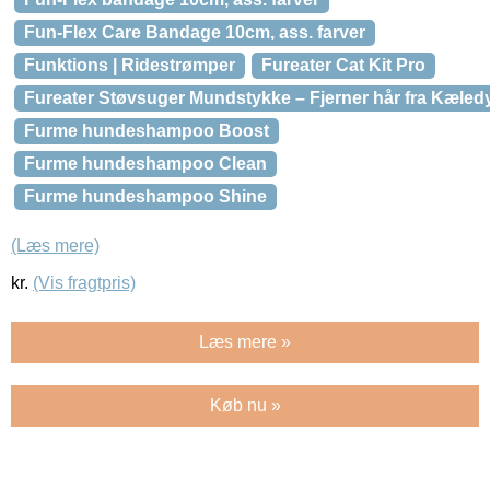
Fun-Flex Care Bandage 10cm, ass. farver
Funktions | Ridestrømper
Fureater Cat Kit Pro
Fureater Støvsuger Mundstykke – Fjerner hår fra Kæled
Furme hundeshampoo Boost
Furme hundeshampoo Clean
Furme hundeshampoo Shine
(Læs mere)
kr.
(Vis fragtpris)
Læs mere »
Køb nu »