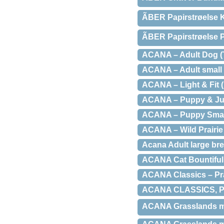
ÃBER Papirstrøelse K
ÃBER Papirstrøelse 
ACANA – Adult Dog (
ACANA – Adult small b
ACANA – Light & Fit (
ACANA – Puppy & Ju
ACANA – Puppy Small 
ACANA – Wild Prairie 
Acana Adult large bre
ACANA Cat Bountiful
ACANA Classics – Prai
ACANA CLASSICS, Pra
ACANA Grasslands med