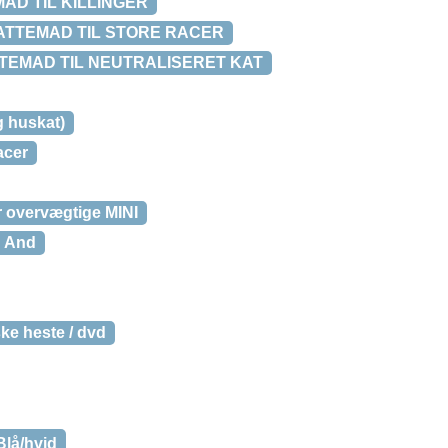
MAD TIL KILLINGER
 KATTEMAD TIL STORE RACER
KATTEMAD TIL NEUTRALISERET KAT
g huskat)
acer
er overvægtige MINI
d And
dske heste / dvd
Blå/hvid