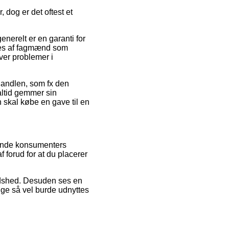
 dog er det oftest et
nerelt er en garanti for
øges af fagmænd som
ver problemer i
 handlen, som fx den
ltid gemmer sin
skal købe en gave til en
erende konsumenters
 forud for at du placerer
redshed. Desuden ses en
ige så vel burde udnyttes