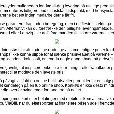
lere yder muligheden for dag-til-dag levering på utallige produk
emmenføres tidligere end et fastslået tidspunkt, med hensynstag
varerne betjent inden medarbejderne får fri.
ehuse garanterer fragt uden beregning, men i de fleste tilfælde gæ
um. Alternativt kan du foretrække den billigste leveringsmetode,
sund eller Lemvig – er at få fragtmanden til at køre varerne til e
idningsløst for almindelige dødelige at sammenligne priser fra 
shops ikke kunne slippe for at sænke prisniveauet på varerne – t
og kvinder – kolossalt, og endda nogle gange byde på gebyrfri 
ve gavnligt at inspicere enkelte e-forretninger efter rabatkoder p
eret til at modtage den laveste pris.
 påvagt, at ifald en online butik afsætter produkter for en salgsp
et kendetegn på en fup online shop. Kortkøb er ikke desto mindr
r dig overfor svindlende forhandlere på nettet.
hopping med kort eller betalinger med mobilen. Som alternativ ka
s. ViaBill, når du efterspørger at finansiere prisen ude i fremtid