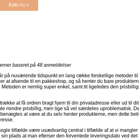
Køb nu »
jerner baseret på
48
anmeldelser
r på nuværende tidspunkt en lang række forskellige metoder til
r at afsende til en pakkeshop, og så henter du bare produkterne
. Metoden er nemlig super enkel, samt tit ligeledes den prisbilli
række at få ordren bragt hjem til din privatadresse eller ud til di
ule mindre prisbillig, men lige så vel særdeles uproblematisk. D
benægtes at være at du selv henter produkterne, men dette betin
dresse.
ogle tilfælde være usædvanlig central i tilfælde af at vi mangler 
 sin plads at man efterser den forventede leveringsdato ved det 