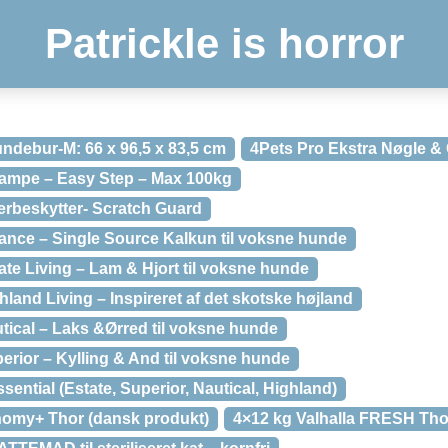
Patrickle is horror
ndebur-M: 66 x 96,5 x 83,5 cm
4Pets Pro Ekstra Nøgle &
rampe – Easy Step – Max 100kg
erbeskytter- Scratch Guard
lance – Single Source Kalkun til voksne hunde
ate Living – Lam & Hjort til voksne hunde
hland Living – Inspireret af det skotske højland
tical – Laks &Ørred til voksne hunde
erior – Kylling & And til voksne hunde
ential (Estate, Superior, Nautical, Highland)
nomy+ Thor (dansk produkt)
4×12 kg Valhalla FRESH Tho