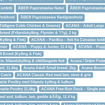
onfetti
ÃBER Papirstrøelse Natur
ÃBER Papirstrøels
Pink/hvid
ÃBER Papirstrøelse Rød/grøn/hvid
Tidligere Cobb Chicken & Greens)
ACANA – Adult Large
reed (Frilandskylling, Flynder & ??g), 2 kg
Kylling & Fisk)
ACANA – Pacifica – fisk fra Canadas kolde
nior
ACANA – Puppy & Junior, 11.4 kg
ACANA – Pupp
Breed (Kylling & Fisk)
m. frilandskylling & vildtfangede fisk
Acana / Orijen Fod
ed, 11,4kg
Acana Adult Small breed, 2kg
Acana Bountif
 Catch
ACANA Classic Red med lam, okse & gris
rie Poultry med frilands kylling & kalkun
irie Poultry 11,4kg
ACANA Free-Run Duck – Single pro
 and, kalkun, lam, gedde &ÃÂ¦g, 11.4 kg