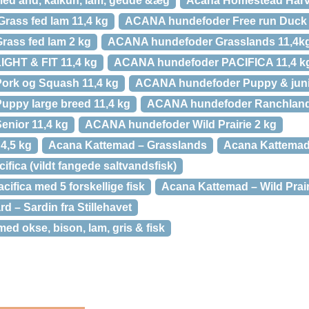
d and, kalkun, lam, gedde &æg
Acana Homestead Harve
rass fed lam 11,4 kg
ACANA hundefoder Free run Duck 
ass fed lam 2 kg
ACANA hundefoder Grasslands 11,4k
GHT & FIT 11,4 kg
ACANA hundefoder PACIFICA 11,4 k
rk og Squash 11,4 kg
ACANA hundefoder Puppy & junio
ppy large breed 11,4 kg
ACANA hundefoder Ranchland
nior 11,4 kg
ACANA hundefoder Wild Prairie 2 kg
4,5 kg
Acana Kattemad – Grasslands
Acana Kattemad 
fica (vildt fangede saltvandsfisk)
fica med 5 forskellige fisk
Acana Kattemad – Wild Prair
d – Sardin fra Stillehavet
 okse, bison, lam, gris & fisk