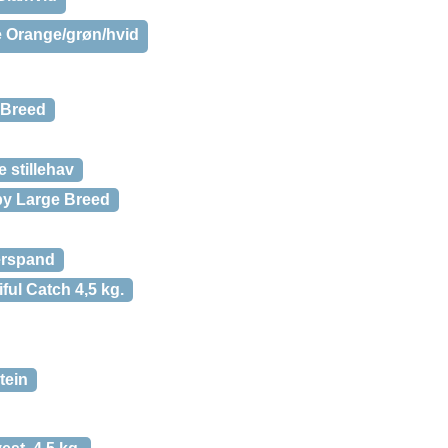
e Orange/grøn/hvid
 Breed
 stillehav
y Large Breed
erspand
ul Catch 4,5 kg.
tein