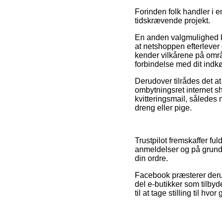
Forinden folk handler i e
tidskrævende projekt.
En anden valgmulighed ku
at netshoppen efterlever
kender vilkårene på områd
forbindelse med dit indk
Derudover tilrådes det at
ombytningsret internet 
kvitteringsmail, således
dreng eller pige.
Trustpilot fremskaffer f
anmeldelser og på grund a
din ordre.
Facebook præsterer derudo
del e-butikker som tilby
til at tage stilling til hvo