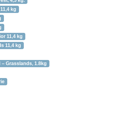
st, 4,5 kg.
11,4 kg
g
g
r 11,4 kg
s 11,4 kg
– Grasslands, 1.8kg
ie