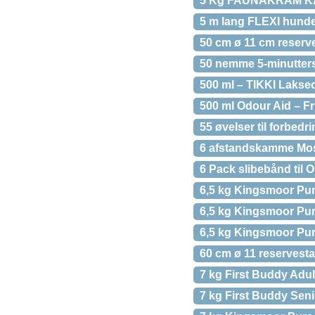
5 Kg FAUNAKRAM KATTE
5 m lang FLEXI hunde
50 cm ø 11 cm reserve
50 nemme 5-minutters 
500 ml – TIKKI Lakseol
500 ml Odour Aid – Fr
55 øvelser til forbed
6 afstandskamme Mos
6 Pack slibebånd til 
6,5 kg Kingsmoor P
6,5 kg Kingsmoor P
6,5 kg Kingsmoor Pure
60 cm ø 11 reservesta
7 kg First Buddy Adul
7 kg First Buddy Seni