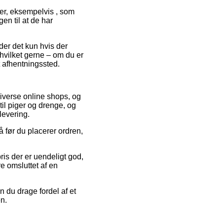
ter, eksempelvis , som
en til at de har
lder det kun hvis der
 hvilket gerne – om du er
t afhentningssted.
diverse online shops, og
il piger og drenge, og
levering.
å før du placerer ordren,
ris der er uendeligt god,
e omsluttet af en
n du drage fordel af et
en.