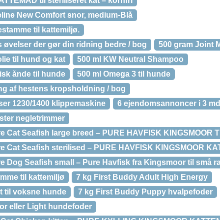
MAD til steriliseret kat – kornfri
line New Comfort snor, medium-Blå
stamme til kattemiljø.
øvelser der gør din ridning bedre / bog
500 gram Joint M
ie til hund og kat
500 ml KW Neutral Shampoo
isk ånde til hunde
500 ml Omega 3 til hunde
ring af hestens kropsholdning / bog
er 1230/1400 klippemaskine
6 ejendomsannoncer i 3 md
Oster negletrimmer
ure Cat Seafish large breed – PURE HAVFISK KINGSMOO
ure Cat Seafish sterilised – PURE HAVFISK KINGSMOOR
 Dog Seafish small – Pure Havfisk fra Kingsmoor til små r
mme til kattemiljø
7 kg First Buddy Adult High Energy
t til voksne hunde
7 kg First Buddy Puppy hvalpefoder
or eller Light hundefoder