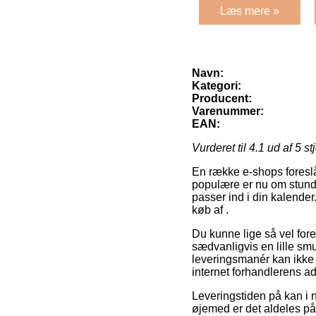
Læs mere »
Navn:
Kategori:
Producent:
Varenummer:
EAN:
Vurderet til
4.1
ud af 5 st
En række e-shops foreslå
populære er nu om stunde
passer ind i din kalender
køb af .
Du kunne lige så vel foret
sædvanligvis en lille sm
leveringsmanér kan ikke 
internet forhandlerens a
Leveringstiden på kan i n
øjemed er det aldeles på