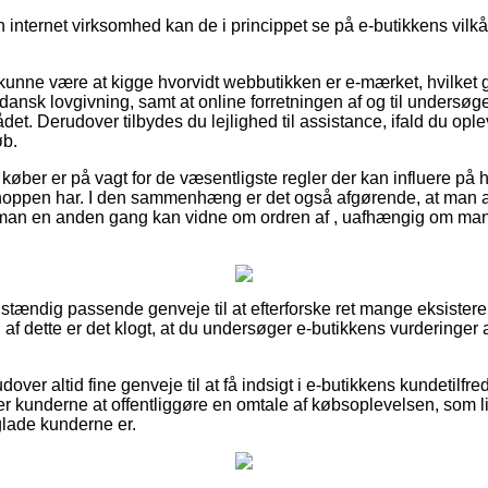
n internet virksomhed kan de i princippet se på e-butikkens vilkår,
nne være at kigge hvorvidt webbutikken er e-mærket, hvilket ge
 dansk lovgivning, samt at online forretningen af og til unders
et. Derudover tilbydes du lejlighed til assistance, ifald du ople
øb.
 køber er på vagt for de væsentligste regler der kan influere på
shoppen har. I den sammenhæng er det også afgørende, at man a
 man en anden gang kan vidne om ordren af , uafhængig om man 
uldstændig passende genveje til at efterforske ret mange eksist
f dette er det klogt, at du undersøger e-butikkens vurderinger af
ver altid fine genveje til at få indsigt i e-butikkens kundetilf
der kunderne at offentliggøre en omtale af købsoplevelsen, som l
r glade kunderne er.