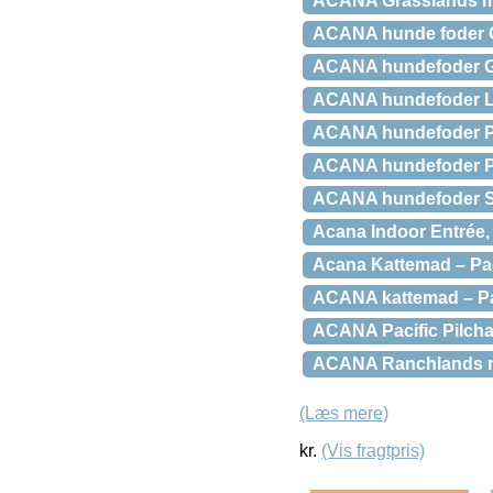
ACANA Grasslands me
ACANA hunde foder G
ACANA hundefoder Gr
ACANA hundefoder LI
ACANA hundefoder Po
ACANA hundefoder Pu
ACANA hundefoder Se
Acana Indoor Entrée, 
Acana Kattemad – Paci
ACANA kattemad – Paci
ACANA Pacific Pilchar
ACANA Ranchlands med
(Læs mere)
kr.
(Vis fragtpris)