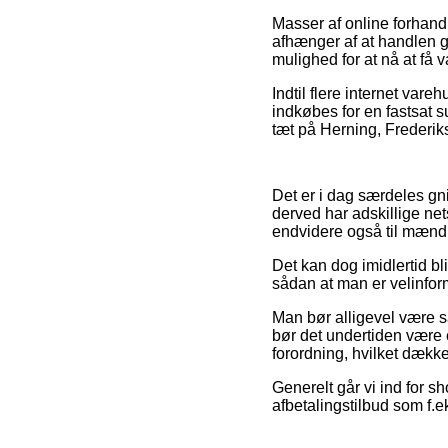
Masser af online forhand
afhænger af at handlen g
mulighed for at nå at få 
Indtil flere internet var
indkøbes for en fastsat s
tæt på Herning, Frederiks
Det er i dag særdeles gn
derved har adskillige net
endvidere også til mænd 
Det kan dog imidlertid bli
sådan at man er velinform
Man bør alligevel være så
bør det undertiden være 
forordning, hvilket dække
Generelt går vi ind for s
afbetalingstilbud som f.ek