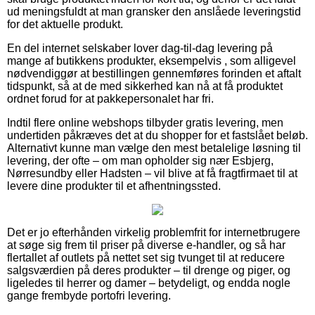
ud meningsfuldt at man gransker den anslåede leveringstid
for det aktuelle produkt.
En del internet selskaber lover dag-til-dag levering på
mange af butikkens produkter, eksempelvis , som alligevel
nødvendiggør at bestillingen gennemføres forinden et aftalt
tidspunkt, så at de med sikkerhed kan nå at få produktet
ordnet forud for at pakkepersonalet har fri.
Indtil flere online webshops tilbyder gratis levering, men
undertiden påkræves det at du shopper for et fastslået beløb.
Alternativt kunne man vælge den mest betalelige løsning til
levering, der ofte – om man opholder sig nær Esbjerg,
Nørresundby eller Hadsten – vil blive at få fragtfirmaet til at
levere dine produkter til et afhentningssted.
Det er jo efterhånden virkelig problemfrit for internetbrugere
at søge sig frem til priser på diverse e-handler, og så har
flertallet af outlets på nettet set sig tvunget til at reducere
salgsværdien på deres produkter – til drenge og piger, og
ligeledes til herrer og damer – betydeligt, og endda nogle
gange frembyde portofri levering.