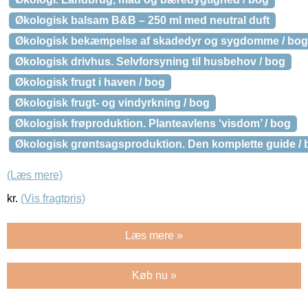
Økologisk balsam B&B – 250 ml med neutral duft
Økologisk bekæmpelse af skadedyr og sygdomme / bog
Økologisk drivhus. Selvforsyning til husbehov / bog
Økologisk frugt i haven / bog
Økologisk frugt- og vindyrkning / bog
Økologisk frøproduktion. Planteavlens ‘visdom’ / bog
Økologisk grøntsagsproduktion. Den komplette guide / 
(Læs mere)
kr.
(Vis fragtpris)
Læs mere »
Køb nu »