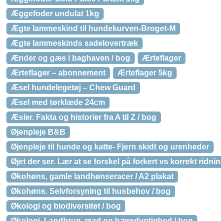
Æggefoder undulat 1kg
Ægte lammeskind til hundekurven-Broget-M
Ægte lammeskinds sadelovertræk
Ænder og gæs i baghaven / bog
Ærteflager
Ærteflager – abonnement
Ærteflager 5kg
Æsel hundelegetøj – Chew Guard
Æsel med tørklæde 24cm
Æsler. Fakta og historier fra A til Z / bog
Øjenpleje B&B
Øjenpleje til hunde og katte- Fjern skidt og urenheder
Øjet der ser. Lær at se forskel på forkert vs korrekt ridni
Økohøns, gamle landhønseracer / A2 plakat
Økohøns. Selvforsyning til husbehov / bog
Økologi og biodiversitet / bog
Økologi. Landbrug, mad og bæredygtighed / bog