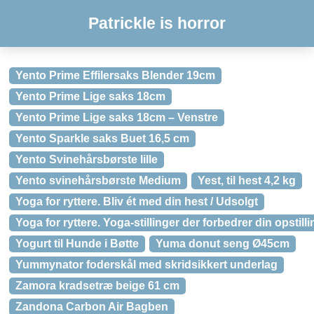
Patrickle is horror
Yento Prime Effilersaks Blender 19cm
Yento Prime Lige saks 18cm
Yento Prime Lige saks 18cm – Venstre
Yento Sparkle saks Buet 16,5 cm
Yento Svinehårsbørste lille
Yento svinehårsbørste Medium
Yest, til hest 4,2 kg
Yoga for ryttere. Bliv ét med din hest / Udsolgt
Yoga for ryttere. Yoga-stillinger der forbedrer din opstilli
Yogurt til Hunde i Bøtte
Yuma donut seng Ø45cm
Yummynator foderskål med skridsikkert underlag
Zamora kradsetræ beige 61 cm
Zandona Carbon Air Bagben