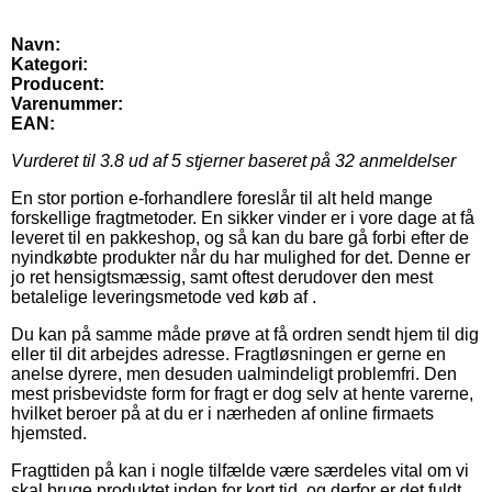
Navn:
Kategori:
Producent:
Varenummer:
EAN:
Vurderet til
3.8
ud af 5 stjerner baseret på
32
anmeldelser
En stor portion e-forhandlere foreslår til alt held mange
forskellige fragtmetoder. En sikker vinder er i vore dage at få
leveret til en pakkeshop, og så kan du bare gå forbi efter de
nyindkøbte produkter når du har mulighed for det. Denne er
jo ret hensigtsmæssig, samt oftest derudover den mest
betalelige leveringsmetode ved køb af .
Du kan på samme måde prøve at få ordren sendt hjem til dig
eller til dit arbejdes adresse. Fragtløsningen er gerne en
anelse dyrere, men desuden ualmindeligt problemfri. Den
mest prisbevidste form for fragt er dog selv at hente varerne,
hvilket beroer på at du er i nærheden af online firmaets
hjemsted.
Fragttiden på kan i nogle tilfælde være særdeles vital om vi
skal bruge produktet inden for kort tid, og derfor er det fuldt