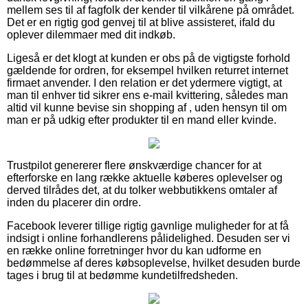
mellem ses til af fagfolk der kender til vilkårene på området.
Det er en rigtig god genvej til at blive assisteret, ifald du
oplever dilemmaer med dit indkøb.
Ligeså er det klogt at kunden er obs på de vigtigste forhold
gældende for ordren, for eksempel hvilken returret internet
firmaet anvender. I den relation er det ydermere vigtigt, at
man til enhver tid sikrer ens e-mail kvittering, således man
altid vil kunne bevise sin shopping af , uden hensyn til om
man er på udkig efter produkter til en mand eller kvinde.
Trustpilot genererer flere ønskværdige chancer for at
efterforske en lang række aktuelle køberes oplevelser og
derved tilrådes det, at du tolker webbutikkens omtaler af
inden du placerer din ordre.
Facebook leverer tillige rigtig gavnlige muligheder for at få
indsigt i online forhandlerens pålidelighed. Desuden ser vi
en række online forretninger hvor du kan udforme en
bedømmelse af deres købsoplevelse, hvilket desuden burde
tages i brug til at bedømme kundetilfredsheden.