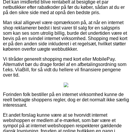
Det kan imidlertid blive rentabelt at besigtige et par
netbutikker efter rabatkoder på før du køber, sådan at du er
på den sikre side med at opnå den bedste pris.
Man skal alligevel være opmærksom på, at når en internet
shop reklamerer bedst i test varer til salg for en salgspris
som kan ses som utrolig billig, burde det undertiden være et
bevis på en svindel internet virksomhed. Shopping med kort
er på den anden side inkluderet i et regelsæt, hvilket støtter
køberen overfor uægte webbutikker.
Vi tilråder generelt shopping med kort eller MobilePay.
Alternativt bør du drage fordel af en afbetalingsordning som
f.eks. ViaBill, for så vidt du hellere vil finansiere pengene
over tid.
Forinden folk bestiller på en internet virksomhed kunne de
reelt betragte shoppens regler, dog er det normalt ikke særlig
interessant.
Et andet forslag kunne være at se hvorvidt internet
webshoppen er medlem af e-mærket, som bør være et
sympol på at internet webshoppen respekterer gældende
dansk lovgivning, foruden at online butikken en gang i