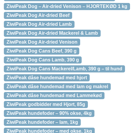
ZiwiPeak Dog – Air-dried Venison – HJORTEKØD 1 kg
ZiwiPeak Dog Air-dried Beef
ZiwiPeak Dog Air-dried Lamb
ZiwiPeak Dog Air-dried Mackerel & Lamb
ZiwiPeak Dog Air-dried Venison
ZiwiPeak Dog Cans Beef, 390 g
ZiwiPeak Dog Cans Lamb, 390 g
ZiwiPeak Dog Cans Mackerel/Lamb, 390 g – til hund
ZiwiPeak dåse hundemad med hjort
ZiwiPeak dåse hundemad med lam og makrel
ZiwiPeak dåse hundemad med Lammekød
ZiwiPeak godbidder med Hjort, 85g
ZiwiPeak hundefoder – 90% okse, 4kg
ZiwiPeak hundefoder – lam, 1kg
ZiwiPeak hundefoder – med okse, 1kg