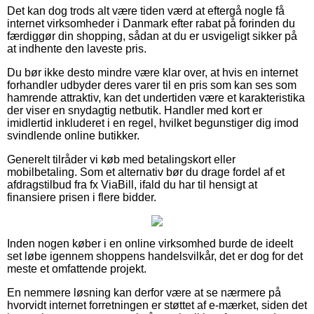
Det kan dog trods alt være tiden værd at eftergå nogle få
internet virksomheder i Danmark efter rabat på forinden du
færdiggør din shopping, sådan at du er usvigeligt sikker på
at indhente den laveste pris.
Du bør ikke desto mindre være klar over, at hvis en internet
forhandler udbyder deres varer til en pris som kan ses som
hamrende attraktiv, kan det undertiden være et karakteristika
der viser en snydagtig netbutik. Handler med kort er
imidlertid inkluderet i en regel, hvilket begunstiger dig imod
svindlende online butikker.
Generelt tilråder vi køb med betalingskort eller
mobilbetaling. Som et alternativ bør du drage fordel af et
afdragstilbud fra fx ViaBill, ifald du har til hensigt at
finansiere prisen i flere bidder.
Inden nogen køber i en online virksomhed burde de ideelt
set løbe igennem shoppens handelsvilkår, det er dog for det
meste et omfattende projekt.
En nemmere løsning kan derfor være at se nærmere på
hvorvidt internet forretningen er støttet af e-mærket, siden det