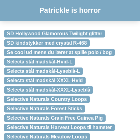
Patrickle is horror
SD Hollywood Glamorous Twilight glitter
SD kindstykker med crystal R-468
Se cool ud mens du lærer at spille polo / bog
Selecta stål madskål-Hvid-L
Selecta stål madskål-Lyseblå-L
Selecta stål madskål-XXXL-Hvid
Selecta stål madskål-XXXL-Lyseblå
Selective Naturals Country Loops
Selective Naturals Forest Sticks
Selective Naturals Grain Free Guinea Pig
Selective Naturals Harvest Loops til hamster
Selective Naturals Meadow Loops