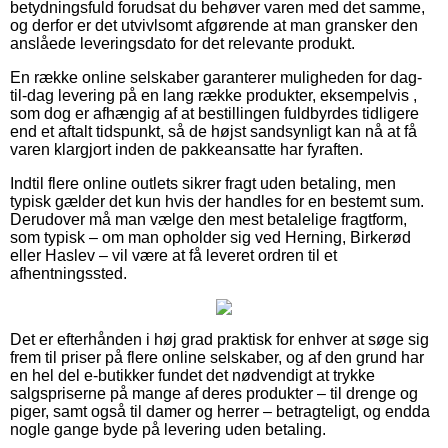
betydningsfuld forudsat du behøver varen med det samme,
og derfor er det utvivlsomt afgørende at man gransker den
anslåede leveringsdato for det relevante produkt.
En række online selskaber garanterer muligheden for dag-
til-dag levering på en lang række produkter, eksempelvis ,
som dog er afhængig af at bestillingen fuldbyrdes tidligere
end et aftalt tidspunkt, så de højst sandsynligt kan nå at få
varen klargjort inden de pakkeansatte har fyraften.
Indtil flere online outlets sikrer fragt uden betaling, men
typisk gælder det kun hvis der handles for en bestemt sum.
Derudover må man vælge den mest betalelige fragtform,
som typisk – om man opholder sig ved Herning, Birkerød
eller Haslev – vil være at få leveret ordren til et
afhentningssted.
Det er efterhånden i høj grad praktisk for enhver at søge sig
frem til priser på flere online selskaber, og af den grund har
en hel del e-butikker fundet det nødvendigt at trykke
salgspriserne på mange af deres produkter – til drenge og
piger, samt også til damer og herrer – betragteligt, og endda
nogle gange byde på levering uden betaling.