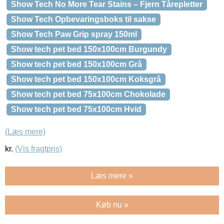
Show Tech No More Tear Stains – Fjern Tårepletter
Show Tech Opbevaringsboks til sakse
Show Tech Paw Grip spray 150ml
Show tech pet bed 150x100cm Burgundy
Show tech pet bed 150x100cm Grå
Show tech pet bed 150x100cm Koksgrå
Show tech pet bed 75x100cm Chokolade
Show tech pet bed 75x100cm Hvid
(Læs mere)
kr.
(Vis fragtpris)
Læs mere »
Køb nu »