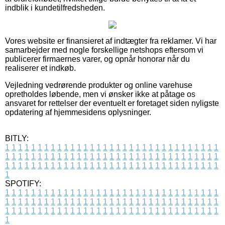
indblik i kundetilfredsheden.
Vores website er finansieret af indtægter fra reklamer. Vi har
samarbejder med nogle forskellige netshops eftersom vi
publicerer firmaernes varer, og opnår honorar når du
realiserer et indkøb.
Vejledning vedrørende produkter og online varehuse
opretholdes løbende, men vi ønsker ikke at påtage os
ansvaret for rettelser der eventuelt er foretaget siden nyligste
opdatering af hjemmesidens oplysninger.
BITLY:
1
1
1
1
1
1
1
1
1
1
1
1
1
1
1
1
1
1
1
1
1
1
1
1
1
1
1
1
1
1
1
1
1
1
1
1
1
1
1
1
1
1
1
1
1
1
1
1
1
1
1
1
1
1
1
1
1
1
1
1
1
1
1
1
1
1
1
1
1
1
1
1
1
1
1
1
1
1
1
1
1
1
1
1
1
1
1
1
1
1
1
1
1
1
1
1
1
1
1
1
SPOTIFY:
1
1
1
1
1
1
1
1
1
1
1
1
1
1
1
1
1
1
1
1
1
1
1
1
1
1
1
1
1
1
1
1
1
1
1
1
1
1
1
1
1
1
1
1
1
1
1
1
1
1
1
1
1
1
1
1
1
1
1
1
1
1
1
1
1
1
1
1
1
1
1
1
1
1
1
1
1
1
1
1
1
1
1
1
1
1
1
1
1
1
1
1
1
1
1
1
1
1
1
1