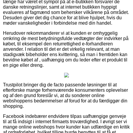
længe har været et sympol på at e-butikken forsvarer de
danske retningslinjer, samt at internet butikken hyppigt
evalueres af fagmænd som behersker vilkårene på området.
Desuden giver det dig chance for at blive hjulpet, hvis du
møder vanskeligheder i forbindelse med din handel.
Herudover rekommanderer vi at kunden er omhyggelig
omkring de mest betydningsfulde vedtægter der indvirker på
købet, til eksempel den returrettighed e-forhandleren
anvender. I relation til det er det virkelig relevant, at man
stadigvæk bibeholder ens kvittering, så man i fremtiden kan
bevidne købet af , uafhængig om du leder efter et produkt til
en pige eller dreng.
Trustpilot bringer dig de facto passende løsninger til at
efterforske mange forhenværende konsumenters oplevelser
og af den grund foreslår vi, at du sonderer online
webshoppens bedømmelser af forud for at du færdiggør din
shopping.
Facebook indebærer endvidere tilpas uafhængige genveje
til at få indsigt i internet firmaets troværdighed. I øvrigt ser vi
mange online webshops hvor kunder kan udfærdige en kritik
af ordreforløbet, hvilket tillige burde benyttes til at få et