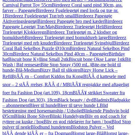
Carnival Parrot Toy 55cm
Birrdeeez Coral sand pind 30cm, ass.
farver – Papegøje
Birrdeeez Fuglelegetøj med loofa og træ nr.
1
Birrdeeez Fuglelegetøj Træ/reb small
Birrdeeez Papegøje
Aktiveringslegetøj
Birrdeeez Papegøje bro med kæder
Birrdeeez
Papegøje Legetøj Træ/Majs
Birrdeeez Trælegetøj Heli
Birrdeeez
Trælegetøj Klokkeregn
Birrdeeez Trælegetøj m. 2 klodser og
bomuldsreb
Birrdeeez Trælegetøj med bomuldsreb large
Birrdeeez
Trælegetøj med reb knuder
Birrdeeez Trælegetøj Svinghjul
Birrdeez
Coral Ball Sekelbos Puzzle Ø10cm
Birrdeez Natural Sekelbos Pind
30cm
Birrdeez Natural Sekelbos Pind 40cm – Papegøjer
Birthday
hat
Biscuit bone Kylling Small 2stk
Biscuit bone Okse Large 1stk
Bit
Wash | Bid rensesæt
Bite Stop Spray (500 mL.)
Bite-me bold til
hunde-Blå-Medium
Bizzy Ball til sliksten
Bizzy Horse Lick –
Refil
BjÃÂ¸rn – Comfort Kiddos fra Kong
BlÃÂ¸d kattesele med
snor – 2 stÃÂ¸rrelser, RÃÂ¸d / M
BlÃÂ¥ regnjakke med aftageligt
foer fra Fashion Dog (art.109), 18cm
BlÃÂ¥ strikket Sweater fra
Fashion Dog (art.303), 18cm
Black beauty / dvd
Bladmix
Bladpakke
– abonnement
Bleer til hunde
Bleer til tæve hunde L
Blid
hestetræning med horsemanship / Udsolgt
Blinkende Pindsvin bold
Ø5cm
Blinki Bone Silver
Blinki Hundelygte
Bliv en god coach for
ryttere og kuske / bog
Bliv en god ridelærer for børn / bog
Blod Stop
pulver til negle
Blodhund hundetegn
Blodstop Pulver – Ved
blÃÂ¸dende klÃÂ¸er – fra Dogman
Blomst large-Blå
Blomst large-