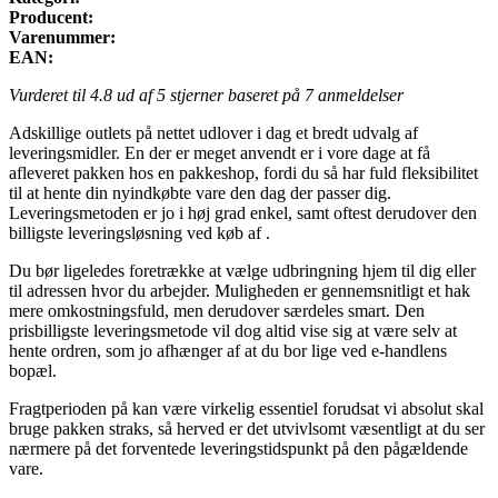
Producent:
Varenummer:
EAN:
Vurderet til
4.8
ud af 5 stjerner baseret på
7
anmeldelser
Adskillige outlets på nettet udlover i dag et bredt udvalg af
leveringsmidler. En der er meget anvendt er i vore dage at få
afleveret pakken hos en pakkeshop, fordi du så har fuld fleksibilitet
til at hente din nyindkøbte vare den dag der passer dig.
Leveringsmetoden er jo i høj grad enkel, samt oftest derudover den
billigste leveringsløsning ved køb af .
Du bør ligeledes foretrække at vælge udbringning hjem til dig eller
til adressen hvor du arbejder. Muligheden er gennemsnitligt et hak
mere omkostningsfuld, men derudover særdeles smart. Den
prisbilligste leveringsmetode vil dog altid vise sig at være selv at
hente ordren, som jo afhænger af at du bor lige ved e-handlens
bopæl.
Fragtperioden på kan være virkelig essentiel forudsat vi absolut skal
bruge pakken straks, så herved er det utvivlsomt væsentligt at du ser
nærmere på det forventede leveringstidspunkt på den pågældende
vare.