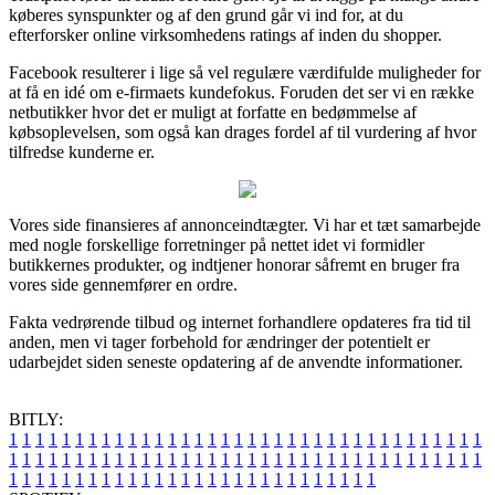
køberes synspunkter og af den grund går vi ind for, at du
efterforsker online virksomhedens ratings af inden du shopper.
Facebook resulterer i lige så vel regulære værdifulde muligheder for
at få en idé om e-firmaets kundefokus. Foruden det ser vi en række
netbutikker hvor det er muligt at forfatte en bedømmelse af
købsoplevelsen, som også kan drages fordel af til vurdering af hvor
tilfredse kunderne er.
Vores side finansieres af annonceindtægter. Vi har et tæt samarbejde
med nogle forskellige forretninger på nettet idet vi formidler
butikkernes produkter, og indtjener honorar såfremt en bruger fra
vores side gennemfører en ordre.
Fakta vedrørende tilbud og internet forhandlere opdateres fra tid til
anden, men vi tager forbehold for ændringer der potentielt er
udarbejdet siden seneste opdatering af de anvendte informationer.
BITLY:
1
1
1
1
1
1
1
1
1
1
1
1
1
1
1
1
1
1
1
1
1
1
1
1
1
1
1
1
1
1
1
1
1
1
1
1
1
1
1
1
1
1
1
1
1
1
1
1
1
1
1
1
1
1
1
1
1
1
1
1
1
1
1
1
1
1
1
1
1
1
1
1
1
1
1
1
1
1
1
1
1
1
1
1
1
1
1
1
1
1
1
1
1
1
1
1
1
1
1
1