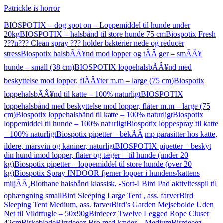
Patrickle is horror
BIOSPOTIX – dog spot on – Loppemiddel til hunde under
20kg
BIOSPOTIX – halsbånd til store hunde 75 cm
Biospotix Fresh
???n??? Clean spray ??? holder bakterier nede og reducer
stress
Biospotix halsbÃÂ¥nd mod lopper og tÃÂ¦ger – smÃÂ¥
hunde – small (38 cm)
BIOSPOTIX loppehalsbÃÂ¥nd med
beskyttelse mod lopper, flÃÂ¥ter m.m – large (75 cm)
Biospotix
loppehalsbÃÂ¥nd til katte – 100% naturligt
BIOSPOTIX
loppehalsbånd med beskyttelse mod lopper, flåter m.m – large (75
cm)
Biospotix loppehalsbånd til katte – 100% naturligt
Biospotix
loppemiddel til hunde – 100% naturligt
Biospotix loppespray til katte
– 100% naturligt
Biospotix pipetter – bekÃÂ¦mp parasitter hos katte,
ildere, marsvin og kaniner, naturligt
BIOSPOTIX pipetter – beskyt
din hund imod lopper, flåter og tæger – til hunde (under 20
kg)
Biospotix pipetter – loppemiddel til store hunde (over 20
kg)
Biospotix Spray INDOOR fjerner lopper i hundens/kattens
miljÃÂ¸
Biothane halsbånd klassisk, -Sort-L
Bird Pad aktivitesspil til
ophængning small
Bird Sleeping Large Tent , ass. farver
Bird
Sleeping Tent Medium, ass. farver
Bird’s Garden Mejsebolde Uden
Net til Vildtfugle – 50x90g
Birdeeez Twelve Legged Rope Cluser
42cm
Birkeblade
Birrdeeez Bro med kæder – Medium
Birrdeeez