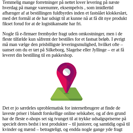
Temmelig mange forretninger på nettet lover levering på næste
hverdag på mange varenumre, eksempelvis , som imidlertid
afhænger af at bestillingen fuldbyrdes inden et fastslået klokkeslæt,
med det formål at de har udsigt til at kunne nå at få dit nye produkt
fikset forud for at de logistikansatte har fri.
Nogle få e-firmaer frembyder fragt uden omkostninger, men i de
fleste tilfælde kun såfremt der bestilles for et fastsat beløb. I øvrigt
må man vælge den prisbilligste leveringsmulighed, hvilket ofte –
uanset om du er tæt på Silkeborg, Slagelse eller Jyllinge – er at få
leveret din bestilling til en pakkeshop.
Det er jo særdeles uproblematisk for internetbrugere at finde de
laveste priser i blandt forskellige online selskaber, og af den grund
har de fleste e-shops set sig tvunget til at trykke udsalgspriserne på
specielt deres bedst i test produkter – til juniorer, og samtidig også til
kvinder og mænd – betragteligt, og endda nogle gange yde fragt