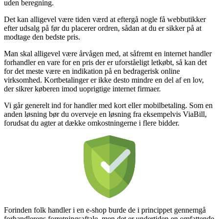
uden beregning.
Det kan alligevel være tiden værd at eftergå nogle få webbutikker
efter udsalg på før du placerer ordren, sådan at du er sikker på at
modtage den bedste pris.
Man skal alligevel være årvågen med, at såfremt en internet handler
forhandler en vare for en pris der er uforståeligt letkøbt, så kan det
for det meste være en indikation på en bedragerisk online
virksomhed. Kortbetalinger er ikke desto mindre en del af en lov,
der sikrer køberen imod uoprigtige internet firmaer.
Vi går generelt ind for handler med kort eller mobilbetaling. Som en
anden løsning bør du overveje en løsning fra eksempelvis ViaBill,
forudsat du agter at dække omkostningerne i flere bidder.
Forinden folk handler i en e-shop burde de i princippet gennemgå
forhandlerens forretningsaftale, men det er undertiden en omfattende