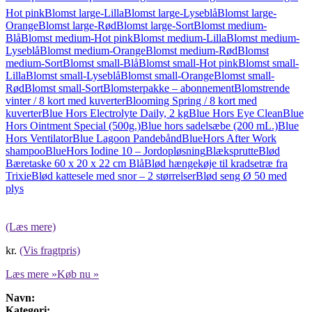
Hot pink
Blomst large-Lilla
Blomst large-Lyseblå
Blomst large-
Orange
Blomst large-Rød
Blomst large-Sort
Blomst medium-
Blå
Blomst medium-Hot pink
Blomst medium-Lilla
Blomst medium-
Lyseblå
Blomst medium-Orange
Blomst medium-Rød
Blomst
medium-Sort
Blomst small-Blå
Blomst small-Hot pink
Blomst small-
Lilla
Blomst small-Lyseblå
Blomst small-Orange
Blomst small-
Rød
Blomst small-Sort
Blomsterpakke – abonnement
Blomstrende
vinter / 8 kort med kuverter
Blooming Spring / 8 kort med
kuverter
Blue Hors Electrolyte Daily, 2 kg
Blue Hors Eye Clean
Blue
Hors Ointment Special (500g.)
Blue hors sadelsæbe (200 mL.)
Blue
Hors Ventilator
Blue Lagoon Pandebånd
BlueHors After Work
shampoo
BlueHors Iodine 10 – Jordopløsning
Blæksprutte
Blød
Bæretaske 60 x 20 x 22 cm Blå
Blød hængekøje til kradsetræ fra
Trixie
Blød kattesele med snor – 2 størrelser
Blød seng Ø 50 med
plys
(Læs mere)
kr.
(Vis fragtpris)
Læs mere »
Køb nu »
Navn:
Kategori: