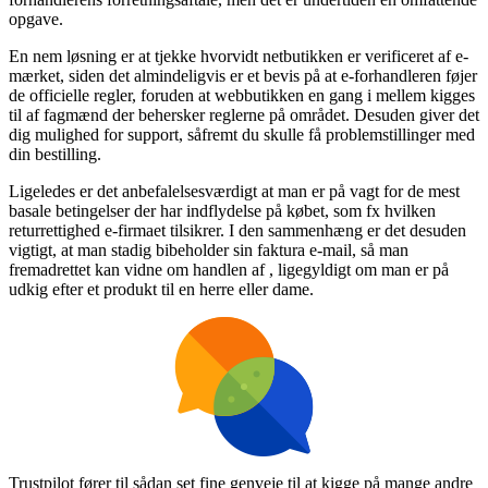
opgave.
En nem løsning er at tjekke hvorvidt netbutikken er verificeret af e-
mærket, siden det almindeligvis er et bevis på at e-forhandleren føjer
de officielle regler, foruden at webbutikken en gang i mellem kigges
til af fagmænd der behersker reglerne på området. Desuden giver det
dig mulighed for support, såfremt du skulle få problemstillinger med
din bestilling.
Ligeledes er det anbefalelsesværdigt at man er på vagt for de mest
basale betingelser der har indflydelse på købet, som fx hvilken
returrettighed e-firmaet tilsikrer. I den sammenhæng er det desuden
vigtigt, at man stadig bibeholder sin faktura e-mail, så man
fremadrettet kan vidne om handlen af , ligegyldigt om man er på
udkig efter et produkt til en herre eller dame.
Trustpilot fører til sådan set fine genveje til at kigge på mange andre