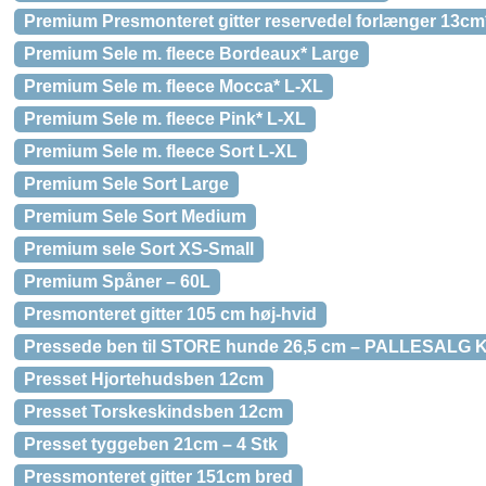
Premium Presmonteret gitter reservedel forlænger 13cm
Premium Sele m. fleece Bordeaux* Large
Premium Sele m. fleece Mocca* L-XL
Premium Sele m. fleece Pink* L-XL
Premium Sele m. fleece Sort L-XL
Premium Sele Sort Large
Premium Sele Sort Medium
Premium sele Sort XS-Small
Premium Spåner – 60L
Presmonteret gitter 105 cm høj-hvid
Pressede ben til STORE hunde 26,5 cm – PALLESAL
Presset Hjortehudsben 12cm
Presset Torskeskindsben 12cm
Presset tyggeben 21cm – 4 Stk
Pressmonteret gitter 151cm bred