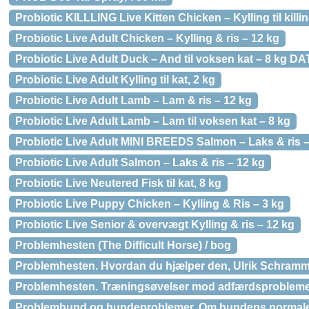
Probiotic KILLLING Live Kitten Chicken – Kylling til killi
Probiotic Live Adult Chicken – Kylling & ris – 12 kg
Probiotic Live Adult Duck – And til voksen kat – 8 k
Probiotic Live Adult Kylling til kat, 2 kg
Probiotic Live Adult Lamb – Lam & ris – 12 kg
Probiotic Live Adult Lamb – Lam til voksen kat – 8 kg
Probiotic Live Adult MINI BREEDS Salmon – Laks & ris –
Probiotic Live Adult Salmon – Laks & ris – 12 kg
Probiotic Live Neutered Fisk til kat, 8 kg
Probiotic Live Puppy Chicken – Kylling & Ris – 3 kg
Probiotic Live Senior & overvægt Kylling & ris – 12 kg
Problemhesten (The Difficult Horse) / bog
Problemhesten. Hvordan du hjælper den, Ulrik Schramm
Problemhesten. Træningsøvelser mod adfærdsproblemer
Problemhund og hundeproblemer. Om hundens normale 