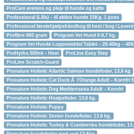
ProCare ørerens og pleje til hunde og katte
Professional (Lilla) – til aktive hunde 15Kg, 1 pose
Professionel førstehjælpshåndbog til hest / bog / Leveri
Profibre 800 gram
Program Vet Hund 0-6,7 kg.
Program Vet Hunde Loppemiddel Tablet – 20-40kg – 409,
ProHydra 500ml – Hest
ProLine Easy Step
ProLine Scratch-Guard
Pronature Holistic Atlantic Salmon hundefoder, 13,6 kg
Pronature Holistic Cat Duck Ã l’Orange Adult – Kornfri 5
Pronature Holistic Dog Mediterranea Adult – Kornfri
Pronature Holistic Hvalpefoder, 13,6 kg.
Pronature Holistic Puppy
Pronature Holistic Senior hundefoder, 13,6 kg.
Pronature Holistic Turkey & Cranberries hundefoder, 13,
Pronature hundefoder med and-13,6kg