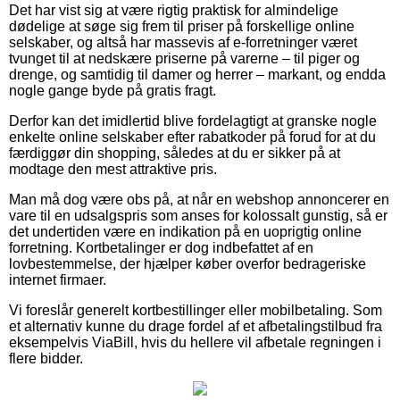
Det har vist sig at være rigtig praktisk for almindelige
dødelige at søge sig frem til priser på forskellige online
selskaber, og altså har massevis af e-forretninger været
tvunget til at nedskære priserne på varerne – til piger og
drenge, og samtidig til damer og herrer – markant, og endda
nogle gange byde på gratis fragt.
Derfor kan det imidlertid blive fordelagtigt at granske nogle
enkelte online selskaber efter rabatkoder på forud for at du
færdiggør din shopping, således at du er sikker på at
modtage den mest attraktive pris.
Man må dog være obs på, at når en webshop annoncerer en
vare til en udsalgspris som anses for kolossalt gunstig, så er
det undertiden være en indikation på en uoprigtig online
forretning. Kortbetalinger er dog indbefattet af en
lovbestemmelse, der hjælper køber overfor bedrageriske
internet firmaer.
Vi foreslår generelt kortbestillinger eller mobilbetaling. Som
et alternativ kunne du drage fordel af et afbetalingstilbud fra
eksempelvis ViaBill, hvis du hellere vil afbetale regningen i
flere bidder.