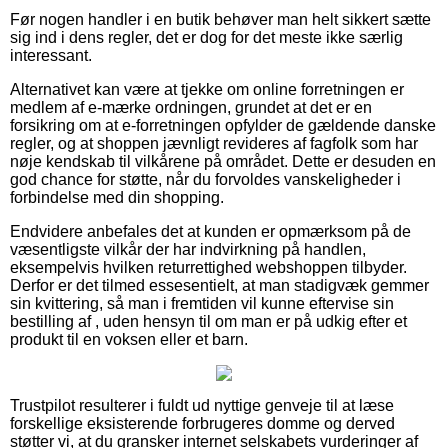
Før nogen handler i en butik behøver man helt sikkert sætte
sig ind i dens regler, det er dog for det meste ikke særlig
interessant.
Alternativet kan være at tjekke om online forretningen er
medlem af e-mærke ordningen, grundet at det er en
forsikring om at e-forretningen opfylder de gældende danske
regler, og at shoppen jævnligt revideres af fagfolk som har
nøje kendskab til vilkårene på området. Dette er desuden en
god chance for støtte, når du forvoldes vanskeligheder i
forbindelse med din shopping.
Endvidere anbefales det at kunden er opmærksom på de
væsentligste vilkår der har indvirkning på handlen,
eksempelvis hvilken returrettighed webshoppen tilbyder.
Derfor er det tilmed essesentielt, at man stadigvæk gemmer
sin kvittering, så man i fremtiden vil kunne eftervise sin
bestilling af , uden hensyn til om man er på udkig efter et
produkt til en voksen eller et barn.
Trustpilot resulterer i fuldt ud nyttige genveje til at læse
forskellige eksisterende forbrugeres domme og derved
støtter vi, at du gransker internet selskabets vurderinger af