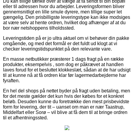
Du kan tillige tænke over at vælge at få sendt til din bopæl
eller til adressen hvor du arbejder. Leveringsformen bliver
gennemsnitligt en lille smule dyrere, men tillige super let
gængelig. Den prisbilligste leveringstype kan ikke modsiges
at være selv at hente ordren, hvilket dog afhænger af at du
bor nær netshoppens tilholdssted.
Leveringstiden på er jo ultra aktuel om vi behøver din pakke
omgående, og med det formål er det fuldt ud klogt at vi
checker leveringstidspunktet på den relevante vare.
En masse netbutikker præsterer 1 dags fragt på en række
produkter, eksempelvis , som dog er påkrævet at handlen
laves forud for et besluttet klokkeslæt, sådan at de har udsigt
til at kunne nå at få ordren klar før lagermedarbejderne har
fyraften.
En hel del shops på nettet byder på fragt uden betaling, men
for det meste gælder det kun hvis der købes for et konkret
beløb. Desuden kunne du foretrække den mest prisbevidste
form for levering, der tit – uanset om man er nær Taastrup,
Middelfart eller Sorø – vil blive at få dem til at bringe ordren
til et afhentningssted.