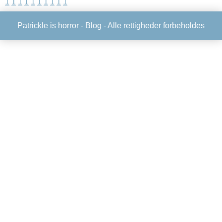
1
1
1
1
1
1
1
1
1
1
Patrickle is horror -
Blog
- Alle rettigheder forbeholdes