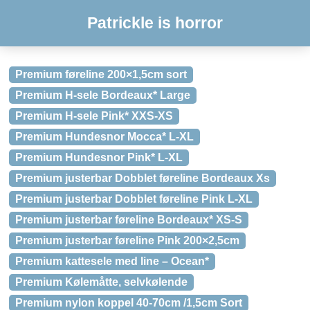
Patrickle is horror
Premium føreline 200×1,5cm sort
Premium H-sele Bordeaux* Large
Premium H-sele Pink* XXS-XS
Premium Hundesnor Mocca* L-XL
Premium Hundesnor Pink* L-XL
Premium justerbar Dobblet føreline Bordeaux Xs
Premium justerbar Dobblet føreline Pink L-XL
Premium justerbar føreline Bordeaux* XS-S
Premium justerbar føreline Pink 200×2,5cm
Premium kattesele med line – Ocean*
Premium Kølemåtte, selvkølende
Premium nylon koppel 40-70cm /1,5cm Sort