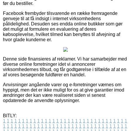
før du bestiller.
Facebook frembyder tilsvarende en række fremragende
genveje til at få indsigt i internet virksomhedens
pålidelighed. Desuden ses endda online butikker som gør
det muligt at formulere en evaluering af deres
købsoplevelse, hvilket tilmed kan benyttes til afvejning af
hvor glade kunderne er.
Denne side finansieres af reklamer. Vi har samarbejder med
diverse online forretninger idet vi annoncerer
virksomhedernes tilbud, og får godtgørelse i tilfælde af at en
af vores besøgende fuldfører en handel.
Anvisninger angående varer og e-forretninger værnes om
hyppigt, men det er ikke muligt for os at give garantier imod
ændringer der kan være realiseret siden vi senest
opdaterede de anvendte oplysninger.
BITLY:
1
1
1
1
1
1
1
1
1
1
1
1
1
1
1
1
1
1
1
1
1
1
1
1
1
1
1
1
1
1
1
1
1
1
1
1
1
1
1
1
1
1
1
1
1
1
1
1
1
1
1
1
1
1
1
1
1
1
1
1
1
1
1
1
1
1