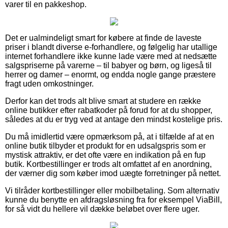
varer til en pakkeshop.
Det er ualmindeligt smart for købere at finde de laveste
priser i blandt diverse e-forhandlere, og følgelig har utallige
internet forhandlere ikke kunne lade være med at nedsætte
salgspriserne på varerne – til babyer og børn, og ligeså til
herrer og damer – enormt, og endda nogle gange præstere
fragt uden omkostninger.
Derfor kan det trods alt blive smart at studere en række
online butikker efter rabatkoder på forud for at du shopper,
således at du er tryg ved at antage den mindst kostelige pris.
Du må imidlertid være opmærksom på, at i tilfælde af at en
online butik tilbyder et produkt for en udsalgspris som er
mystisk attraktiv, er det ofte være en indikation på en fup
butik. Kortbestillinger er trods alt omfattet af en anordning,
der værner dig som køber imod uægte forretninger på nettet.
Vi tilråder kortbestillinger eller mobilbetaling. Som alternativ
kunne du benytte en afdragsløsning fra for eksempel ViaBill,
for så vidt du hellere vil dække beløbet over flere uger.