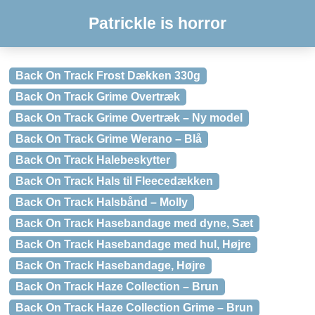
Patrickle is horror
Back On Track Frost Dækken 330g
Back On Track Grime Overtræk
Back On Track Grime Overtræk – Ny model
Back On Track Grime Werano – Blå
Back On Track Halebeskytter
Back On Track Hals til Fleecedækken
Back On Track Halsbånd – Molly
Back On Track Hasebandage med dyne, Sæt
Back On Track Hasebandage med hul, Højre
Back On Track Hasebandage, Højre
Back On Track Haze Collection – Brun
Back On Track Haze Collection Grime – Brun