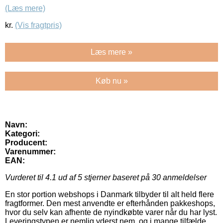
(Læs mere)
kr.
(Vis fragtpris)
Læs mere »
Køb nu »
Navn:
Kategori:
Producent:
Varenummer:
EAN:
Vurderet til
4.1
ud af 5 stjerner baseret på
30
anmeldelser
En stor portion webshops i Danmark tilbyder til alt held flere
fragtformer. Den mest anvendte er efterhånden pakkeshops,
hvor du selv kan afhente de nyindkøbte varer når du har lyst.
Leveringstypen er nemlig yderst nem, og i mange tilfælde