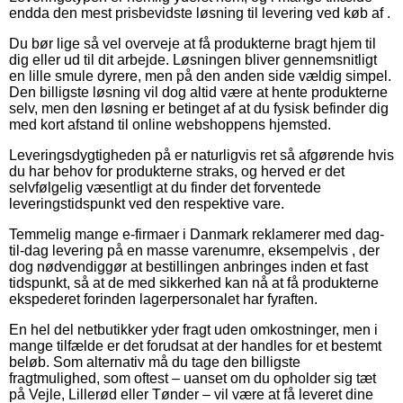
endda den mest prisbevidste løsning til levering ved køb af .
Du bør lige så vel overveje at få produkterne bragt hjem til
dig eller ud til dit arbejde. Løsningen bliver gennemsnitligt
en lille smule dyrere, men på den anden side vældig simpel.
Den billigste løsning vil dog altid være at hente produkterne
selv, men den løsning er betinget af at du fysisk befinder dig
med kort afstand til online webshoppens hjemsted.
Leveringsdygtigheden på er naturligvis ret så afgørende hvis
du har behov for produkterne straks, og herved er det
selvfølgelig væsentligt at du finder det forventede
leveringstidspunkt ved den respektive vare.
Temmelig mange e-firmaer i Danmark reklamerer med dag-
til-dag levering på en masse varenumre, eksempelvis , der
dog nødvendiggør at bestillingen anbringes inden et fast
tidspunkt, så at de med sikkerhed kan nå at få produkterne
ekspederet forinden lagerpersonalet har fyraften.
En hel del netbutikker yder fragt uden omkostninger, men i
mange tilfælde er det forudsat at der handles for et bestemt
beløb. Som alternativ må du tage den billigste
fragtmulighed, som oftest – uanset om du opholder sig tæt
på Vejle, Lillerød eller Tønder – vil være at få leveret dine