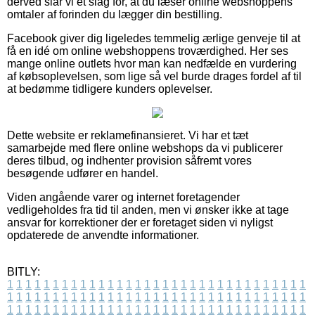
derved slår vi et slag for, at du læser online webshoppens
omtaler af forinden du lægger din bestilling.
Facebook giver dig ligeledes temmelig ærlige genveje til at
få en idé om online webshoppens troværdighed. Her ses
mange online outlets hvor man kan nedfælde en vurdering
af købsoplevelsen, som lige så vel burde drages fordel af til
at bedømme tidligere kunders oplevelser.
Dette website er reklamefinansieret. Vi har et tæt
samarbejde med flere online webshops da vi publicerer
deres tilbud, og indhenter provision såfremt vores
besøgende udfører en handel.
Viden angående varer og internet foretagender
vedligeholdes fra tid til anden, men vi ønsker ikke at tage
ansvar for korrektioner der er foretaget siden vi nyligst
opdaterede de anvendte informationer.
BITLY:
1
1
1
1
1
1
1
1
1
1
1
1
1
1
1
1
1
1
1
1
1
1
1
1
1
1
1
1
1
1
1
1
1
1
1
1
1
1
1
1
1
1
1
1
1
1
1
1
1
1
1
1
1
1
1
1
1
1
1
1
1
1
1
1
1
1
1
1
1
1
1
1
1
1
1
1
1
1
1
1
1
1
1
1
1
1
1
1
1
1
1
1
1
1
1
1
1
1
1