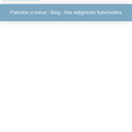
Patrickle is horror -
Blog
- Alle rettigheder forbeholdes