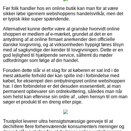
Før folk handler hos en online butik kan man for at være
sikker løbe igennem webshoppens handelsvilkår, men det
er typisk ikke super spændende.
Alternativet kunne derfor være at granske hvorvidt online
shoppen er medlem af e-mærket, grundet at det er en
antydning af at online firmaet anerkender den officielle
danske lovgivning, og at virksomheden hyppigt føres tilsyn
med af sagkyndige der kender til lovgivningen. Dette er en
god lejlighed til hjælpende service, såfremt du møder
udfordringer som følge af din handel.
Foruden dette slår vi et slag for at køberen er sat ind i de
mest aktuelle forhold der kan spille ind i forbindelse med
købet, for eksempel den ombytningsret online webshoppen
har. I den forbindelse er det desuden essesentielt, at man
permanent opbevarer sin ordrekvittering, således man når
som helst kan eftervise sin ordre af , uden hensyn til om man
søger et produkt til en dreng eller pige.
Trustpilot leverer ultra hensigtsmæssige genveje til at
dechifrere flere forhenværende konsumenters meninger og