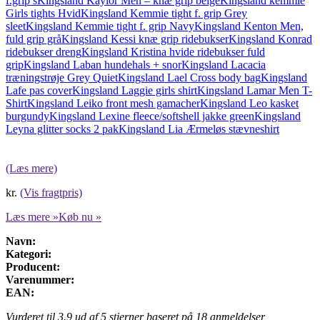
f.grip s
Kingsland Kaylor Men – knæ grip beige
Kingsland kemmie
Girls tights Hvid
Kingsland Kemmie tight f. grip Grey
sleet
Kingsland Kemmie tight f. grip Navy
Kingsland Kenton Men,
fuld grip grå
Kingsland Kessi knæ grip ridebukser
Kingsland Konrad
ridebukser dreng
Kingsland Kristina hvide ridebukser fuld
grip
Kingsland Laban hundehals + snor
Kingsland Lacacia
træningstrøje Grey Quiet
Kingsland Lael Cross body bag
Kingsland
Lafe pas cover
Kingsland Laggie girls shirt
Kingsland Lamar Men T-
Shirt
Kingsland Leiko front mesh gamacher
Kingsland Leo kasket
burgundy
Kingsland Lexine fleece/softshell jakke green
Kingsland
Leyna glitter socks 2 pak
Kingsland Lia Ærmeløs stævneshirt
(Læs mere)
kr.
(Vis fragtpris)
Læs mere »
Køb nu »
Navn:
Kategori:
Producent:
Varenummer:
EAN:
Vurderet til
3.9
ud af 5 stjerner baseret på
18
anmeldelser