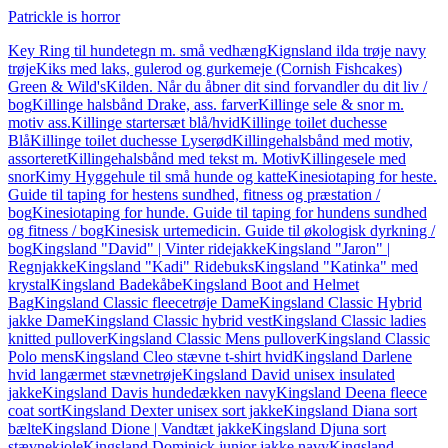
Patrickle is horror
Key Ring til hundetegn m. små vedhæng
Kignsland ilda trøje navy
trøje
Kiks med laks, gulerod og gurkemeje (Cornish Fishcakes)
Green & Wild's
Kilden. Når du åbner dit sind forvandler du dit liv /
bog
Killinge halsbånd Drake, ass. farver
Killinge sele & snor m.
motiv ass.
Killinge startersæt blå/hvid
Killinge toilet duchesse
Blå
Killinge toilet duchesse Lyserød
Killingehalsbånd med motiv,
assorteret
Killingehalsbånd med tekst m. Motiv
Killingesele med
snor
Kimy Hyggehule til små hunde og katte
Kinesiotaping for heste.
Guide til taping for hestens sundhed, fitness og præstation /
bog
Kinesiotaping for hunde. Guide til taping for hundens sundhed
og fitness / bog
Kinesisk urtemedicin. Guide til økologisk dyrkning /
bog
Kingsland "David" | Vinter ridejakke
Kingsland "Jaron" |
Regnjakke
Kingsland "Kadi" Ridebuks
Kingsland "Katinka" med
krystal
Kingsland Badekåbe
Kingsland Boot and Helmet
Bag
Kingsland Classic fleecetrøje Dame
Kingsland Classic Hybrid
jakke Dame
Kingsland Classic hybrid vest
Kingsland Classic ladies
knitted pullover
Kingsland Classic Mens pullover
Kingsland Classic
Polo mens
Kingsland Cleo stævne t-shirt hvid
Kingsland Darlene
hvid langærmet stævnetrøje
Kingsland David unisex insulated
jakke
Kingsland Davis hundedækken navy
Kingsland Deena fleece
coat sort
Kingsland Dexter unisex sort jakke
Kingsland Diana sort
bælte
Kingsland Dione | Vandtæt jakke
Kingsland Djuna sort
stævnekjole
Kingsland Dominick junior jakke navy
Kingsland