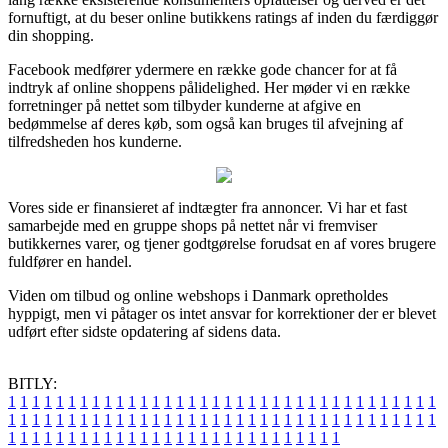
fornuftigt, at du beser online butikkens ratings af inden du færdiggør
din shopping.
Facebook medfører ydermere en række gode chancer for at få
indtryk af online shoppens pålidelighed. Her møder vi en række
forretninger på nettet som tilbyder kunderne at afgive en
bedømmelse af deres køb, som også kan bruges til afvejning af
tilfredsheden hos kunderne.
Vores side er finansieret af indtægter fra annoncer. Vi har et fast
samarbejde med en gruppe shops på nettet når vi fremviser
butikkernes varer, og tjener godtgørelse forudsat en af vores brugere
fuldfører en handel.
Viden om tilbud og online webshops i Danmark opretholdes
hyppigt, men vi påtager os intet ansvar for korrektioner der er blevet
udført efter sidste opdatering af sidens data.
BITLY:
1
1
1
1
1
1
1
1
1
1
1
1
1
1
1
1
1
1
1
1
1
1
1
1
1
1
1
1
1
1
1
1
1
1
1
1
1
1
1
1
1
1
1
1
1
1
1
1
1
1
1
1
1
1
1
1
1
1
1
1
1
1
1
1
1
1
1
1
1
1
1
1
1
1
1
1
1
1
1
1
1
1
1
1
1
1
1
1
1
1
1
1
1
1
1
1
1
1
1
1