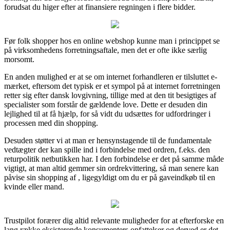
forudsat du higer efter at finansiere regningen i flere bidder.
Før folk shopper hos en online webshop kunne man i princippet se
på virksomhedens forretningsaftale, men det er ofte ikke særlig
morsomt.
En anden mulighed er at se om internet forhandleren er tilsluttet e-
mærket, eftersom det typisk er et sympol på at internet forretningen
retter sig efter dansk lovgivning, tillige med at den tit besigtiges af
specialister som forstår de gældende love. Dette er desuden din
lejlighed til at få hjælp, for så vidt du udsættes for udfordringer i
processen med din shopping.
Desuden støtter vi at man er hensynstagende til de fundamentale
vedtægter der kan spille ind i forbindelse med ordren, f.eks. den
returpolitik netbutikken har. I den forbindelse er det på samme måde
vigtigt, at man altid gemmer sin ordrekvittering, så man senere kan
påvise sin shopping af , ligegyldigt om du er på gaveindkøb til en
kvinde eller mand.
Trustpilot forærer dig altid relevante muligheder for at efterforske en
lang række eksisterende konsumenters opfattelser og derved er det