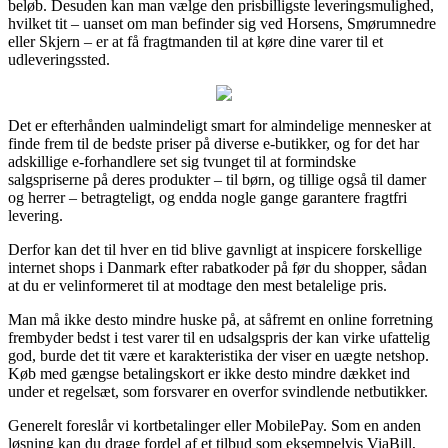
beløb. Desuden kan man vælge den prisbilligste leveringsmulighed,
hvilket tit – uanset om man befinder sig ved Horsens, Smørumnedre
eller Skjern – er at få fragtmanden til at køre dine varer til et
udleveringssted.
Det er efterhånden ualmindeligt smart for almindelige mennesker at
finde frem til de bedste priser på diverse e-butikker, og for det har
adskillige e-forhandlere set sig tvunget til at formindske
salgspriserne på deres produkter – til børn, og tillige også til damer
og herrer – betragteligt, og endda nogle gange garantere fragtfri
levering.
Derfor kan det til hver en tid blive gavnligt at inspicere forskellige
internet shops i Danmark efter rabatkoder på før du shopper, sådan
at du er velinformeret til at modtage den mest betalelige pris.
Man må ikke desto mindre huske på, at såfremt en online forretning
frembyder bedst i test varer til en udsalgspris der kan virke ufattelig
god, burde det tit være et karakteristika der viser en uægte netshop.
Køb med gængse betalingskort er ikke desto mindre dækket ind
under et regelsæt, som forsvarer en overfor svindlende netbutikker.
Generelt foreslår vi kortbetalinger eller MobilePay. Som en anden
løsning kan du drage fordel af et tilbud som eksempelvis ViaBill,