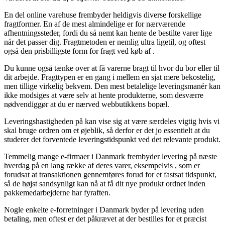
En del online varehuse frembyder heldigvis diverse forskellige
fragtformer. En af de mest almindelige er for nærværende
afhentningssteder, fordi du så nemt kan hente de bestilte varer lige
når det passer dig. Fragtmetoden er nemlig ultra ligetil, og oftest
også den prisbilligste form for fragt ved køb af .
Du kunne også tænke over at få varerne bragt til hvor du bor eller til
dit arbejde. Fragttypen er en gang i mellem en sjat mere bekostelig,
men tillige virkelig bekvem. Den mest betalelige leveringsmanér kan
ikke modsiges at være selv at hente produkterne, som desværre
nødvendiggør at du er nærved webbutikkens bopæl.
Leveringshastigheden på kan vise sig at være særdeles vigtig hvis vi
skal bruge ordren om et øjeblik, så derfor er det jo essentielt at du
studerer det forventede leveringstidspunkt ved det relevante produkt.
Temmelig mange e-firmaer i Danmark frembyder levering på næste
hverdag på en lang række af deres varer, eksempelvis , som er
forudsat at transaktionen gennemføres forud for et fastsat tidspunkt,
så de højst sandsynligt kan nå at få dit nye produkt ordnet inden
pakkemedarbejderne har fyraften.
Nogle enkelte e-forretninger i Danmark byder på levering uden
betaling, men oftest er det påkrævet at der bestilles for et præcist