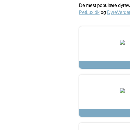
De mest populære dyrewe
PetLux.dk
og
DyreVerde