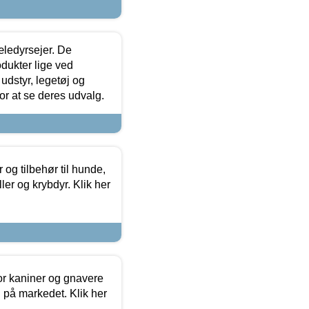
æledyrsejer. De
odukter lige ved
udstyr, legetøj og
 for at se deres udvalg.
og tilbehør til hunde,
ller og krybdyr. Klik her
or kaniner og gnavere
g på markedet. Klik her