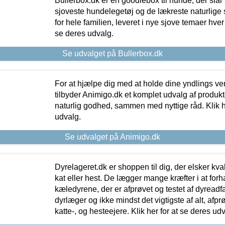
Bullerbox.dk er en goodiebox til hunde, der slår 
sjoveste hundelegetøj og de lækreste naturlige
for hele familien, leveret i nye sjove temaer hver
se deres udvalg.
Se udvalget på Bullerbox.dk
For at hjælpe dig med at holde dine yndlings v
tilbyder Animigo.dk et komplet udvalg af produkte
naturlig godhed, sammen med nyttige råd. Klik he
udvalg.
Se udvalget på Animigo.dk
Dyrelageret.dk er shoppen til dig, der elsker kvali
kat eller hest. De lægger mange kræfter i at forha
kæledyrene, der er afprøvet og testet af dyreadf
dyrlæger og ikke mindst det vigtigste af alt, afpr
katte-, og hesteejere. Klik her for at se deres udv