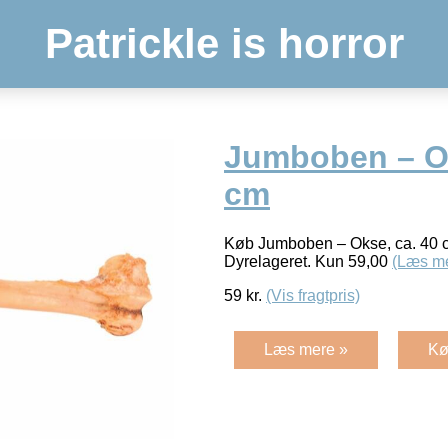
Patrickle is horror
Jumboben – Ok
cm
Køb Jumboben – Okse, ca. 40 
Dyrelageret. Kun 59,00
(Læs m
59
kr.
(Vis fragtpris)
Læs mere »
Kø