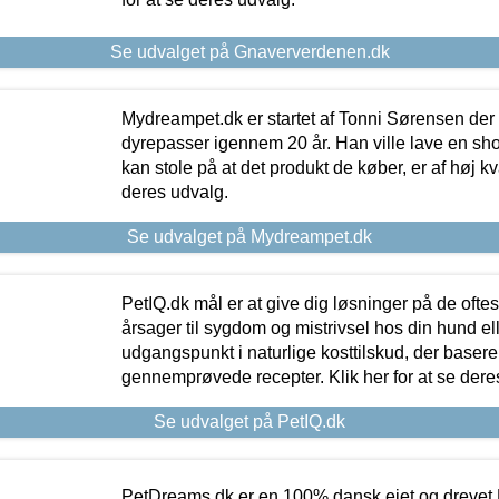
Se udvalget på Gnaververdenen.dk
Mydreampet.dk er startet af Tonni Sørensen der
dyrepasser igennem 20 år. Han ville lave en sh
kan stole på at det produkt de køber, er af høj kval
deres udvalg.
Se udvalget på Mydreampet.dk
PetIQ.dk mål er at give dig løsninger på de oft
årsager til sygdom og mistrivsel hos din hund el
udgangspunkt i naturlige kosttilskud, der basere
gennemprøvede recepter. Klik her for at se dere
Se udvalget på PetIQ.dk
PetDreams.dk er en 100% dansk ejet og drevet 