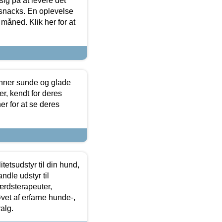
sig på at levere det
 snacks. En oplevelse
 måned. Klik her for at
enner sunde og glade
r, kendt for deres
r for at se deres
tetsudstyr til din hund,
ndle udstyr til
ærdsterapeuter,
øvet af erfarne hunde-,
alg.