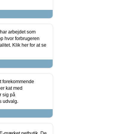
 har arbejdet som
op hvor forbrugeren
itet. Klik her for at se
est forekommende
ler kat med
r sig på
s udvalg.
E-mærket netbutik. De