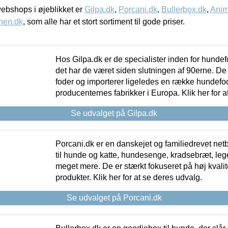
bshops i øjeblikket er
Gilpa.dk
,
Porcani.dk
,
Bullerbox.dk
,
Anim
nen.dk
, som alle har et stort sortiment til gode priser.
Hos Gilpa.dk er de specialister inden for hunde
det har de været siden slutningen af 90erne. De
foder og importerer ligeledes en række hundefo
producenternes fabrikker i Europa. Klik her for a
Se udvalget på Gilpa.dk
Porcani.dk er en danskejet og familiedrevet netb
til hunde og katte, hundesenge, kradsebræt, leg
meget mere. De er stærkt fokuseret på høj kvali
produkter. Klik her for at se deres udvalg.
Se udvalget på Porcani.dk