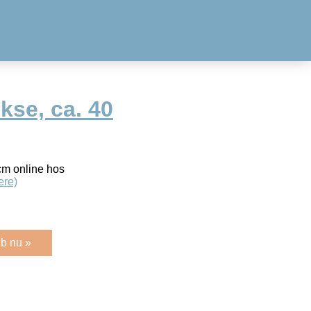
se, ca. 40
cm online hos
ere)
b nu »