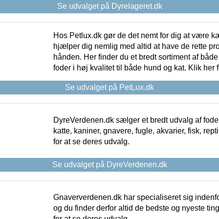
Se udvalget på Dyrelageret.dk
Hos Petlux.dk gør de det nemt for dig at være k
hjælper dig nemlig med altid at have de rette pr
hånden. Her finder du et bredt sortiment af både 
foder i høj kvalitet til både hund og kat. Klik her
Se udvalget på PetLux.dk
DyreVerdenen.dk sælger et bredt udvalg af foder 
katte, kaniner, gnavere, fugle, akvarier, fisk, repti
for at se deres udvalg.
Se udvalget på DyreVerdenen.dk
Gnaververdenen.dk har specialiseret sig indenf
og du finder derfor altid de bedste og nyeste tin
for at se deres udvalg.