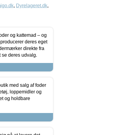
igo.dk
,
Dyrelageret.dk
,
foder og kattemad – og
 producerer deres eget
dermærker direkte fra
t se deres udvalg.
utik med salg af foder
etøj, loppemidler og
tet og holdbare